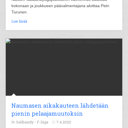
kokonaan ja joukkueen päävalmentajana aloittaa Petri
Turunen.
Lue lisää
Naumasen aikakauteen lähdetään
pienin pelaajamuutoksin
Salibandy -
F-liiga
7.4.2020