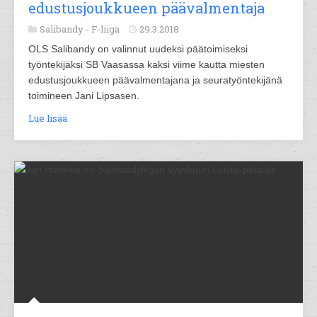
edustusjoukkueen päävalmentaja
Salibandy -
F-liiga
29.3.2018
OLS Salibandy on valinnut uudeksi päätoimiseksi
työntekijäksi SB Vaasassa kaksi viime kautta miesten
edustusjoukkueen päävalmentajana ja seuratyöntekijänä
toimineen Jani Lipsasen.
Lue lisää