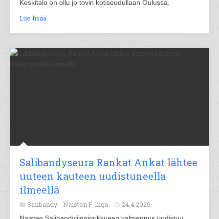
Keskitalo on ollu jo tovin kotiseudullaan Oulussa.
Lue lisää
Salibandyseura Rankat Ankat lähtee
uuteen kauteen uudistuneella
ilmeellä
Salibandy -
Naisten F-liiga
24.4.2020
Naisten Salibandyliigajoukkueen valmennus uudistuu