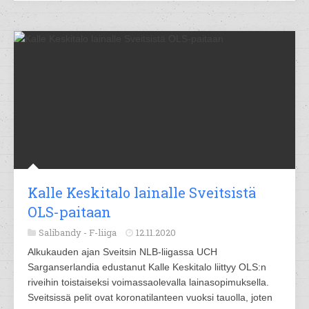
Kalle Keskitalo lainalle Sveitsistä
OLS-paitaan
Salibandy -
F-liiga
12.11.2020
Alkukauden ajan Sveitsin NLB-liigassa UCH
Sarganserlandia edustanut Kalle Keskitalo liittyy OLS:n
riveihin toistaiseksi voimassaolevalla lainasopimuksella.
Sveitsissä pelit ovat koronatilanteen vuoksi tauolla, joten