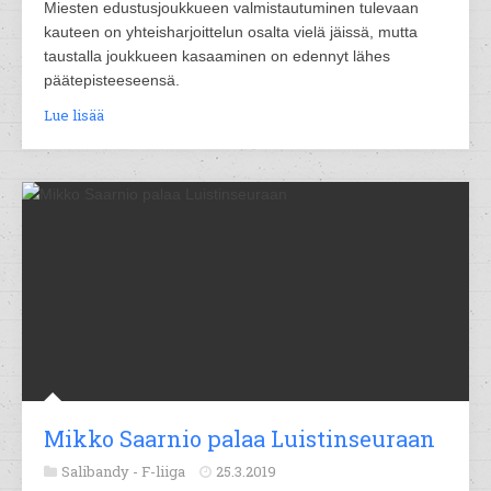
Miesten edustusjoukkueen valmistautuminen tulevaan
kauteen on yhteisharjoittelun osalta vielä jäissä, mutta
taustalla joukkueen kasaaminen on edennyt lähes
päätepisteeseensä.
Lue lisää
Mikko Saarnio palaa Luistinseuraan
Salibandy -
F-liiga
25.3.2019