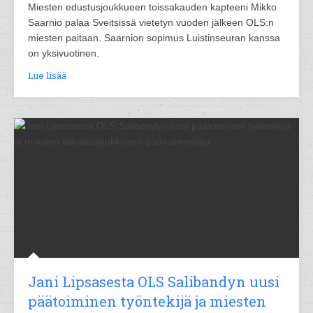
Miesten edustusjoukkueen toissakauden kapteeni Mikko
Saarnio palaa Sveitsissä vietetyn vuoden jälkeen OLS:n
miesten paitaan. Saarnion sopimus Luistinseuran kanssa
on yksivuotinen.
Lue lisää
Jani Lipsasesta OLS Salibandyn uusi
päätoiminen työntekijä ja miesten