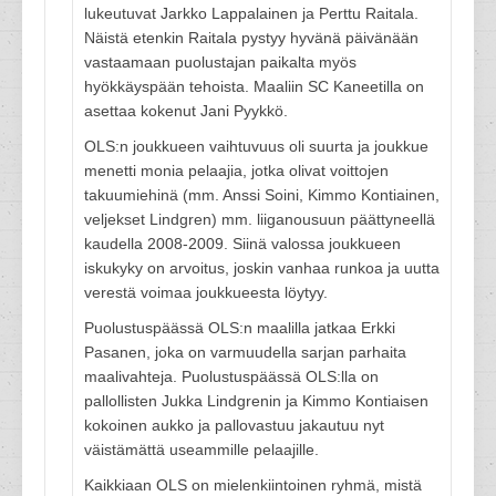
lukeutuvat Jarkko Lappalainen ja Perttu Raitala.
Näistä etenkin Raitala pystyy hyvänä päivänään
vastaamaan puolustajan paikalta myös
hyökkäyspään tehoista. Maaliin SC Kaneetilla on
asettaa kokenut Jani Pyykkö.
OLS:n joukkueen vaihtuvuus oli suurta ja joukkue
menetti monia pelaajia, jotka olivat voittojen
takuumiehinä (mm. Anssi Soini, Kimmo Kontiainen,
veljekset Lindgren) mm. liiganousuun päättyneellä
kaudella 2008-2009. Siinä valossa joukkueen
iskukyky on arvoitus, joskin vanhaa runkoa ja uutta
verestä voimaa joukkueesta löytyy.
Puolustuspäässä OLS:n maalilla jatkaa Erkki
Pasanen, joka on varmuudella sarjan parhaita
maalivahteja. Puolustuspäässä OLS:lla on
pallollisten Jukka Lindgrenin ja Kimmo Kontiaisen
kokoinen aukko ja pallovastuu jakautuu nyt
väistämättä useammille pelaajille.
Kaikkiaan OLS on mielenkiintoinen ryhmä, mistä