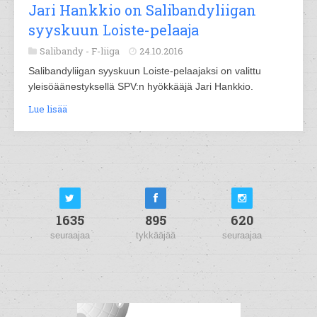
Jari Hankkio on Salibandyliigan
syyskuun Loiste-pelaaja
Salibandy -
F-liiga
24.10.2016
Salibandyliigan syyskuun Loiste-pelaajaksi on valittu
yleisöäänestyksellä SPV:n hyökkääjä Jari Hankkio.
Lue lisää
1635
895
620
seuraajaa
tykkääjää
seuraajaa