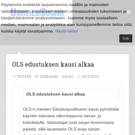
Käytämme evästeitä tarjoamamme sisällön ja mainosten
räätälöimiseen, sosiaalisen median ominaisuuksien tukemiseen ja
kävijämäärämme analysoimiseen. Jaamme myös sosiaalisen
median, mainosalan ja analytiikka-alan kumppaneillemme tietoa siitä,
kuinka käytät sivustoamme.
Näytä tiedot
Sulje
OLS edustuksen kausi alkaa
500248
Salibandy -
Divari
24.9.2010
OLS edustuksen kausi alkaa
OLS:n miesten Edustusjoukkueen kausi pyörähtää
käyntiin tulevana viikonloppuna vieras- ja
kotiottelulla. Vastustajat ovat sarjan kovimmasta
päästä, sillä lauantaina OLS avaa sarjan