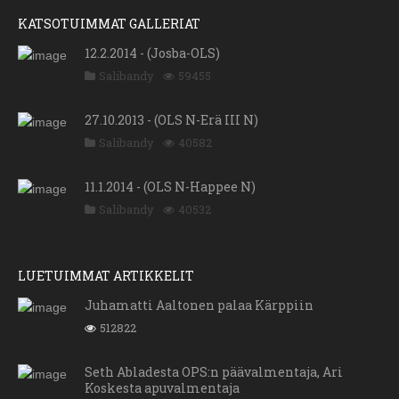
KATSOTUIMMAT GALLERIAT
12.2.2014 - (Josba-OLS)
Salibandy
59455
27.10.2013 - (OLS N-Erä III N)
Salibandy
40582
11.1.2014 - (OLS N-Happee N)
Salibandy
40532
LUETUIMMAT ARTIKKELIT
Juhamatti Aaltonen palaa Kärppiin
512822
Seth Abladesta OPS:n päävalmentaja, Ari
Koskesta apuvalmentaja