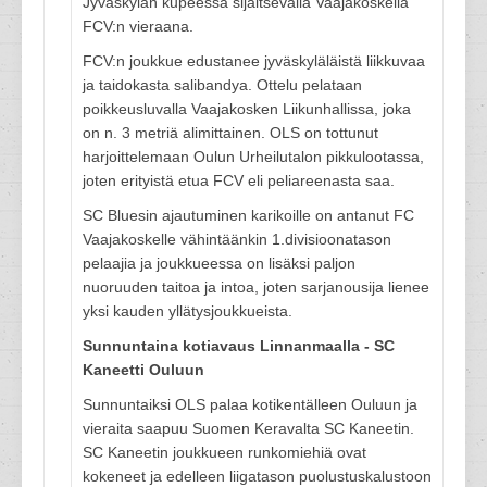
Jyväskylän kupeessa sijaitsevalla Vaajakoskella
FCV:n vieraana.
FCV:n joukkue edustanee jyväskyläläistä liikkuvaa
ja taidokasta salibandya. Ottelu pelataan
poikkeusluvalla Vaajakosken Liikunhallissa, joka
on n. 3 metriä alimittainen. OLS on tottunut
harjoittelemaan Oulun Urheilutalon pikkulootassa,
joten erityistä etua FCV eli peliareenasta saa.
SC Bluesin ajautuminen karikoille on antanut FC
Vaajakoskelle vähintäänkin 1.divisioonatason
pelaajia ja joukkueessa on lisäksi paljon
nuoruuden taitoa ja intoa, joten sarjanousija lienee
yksi kauden yllätysjoukkueista.
Sunnuntaina kotiavaus Linnanmaalla - SC
Kaneetti Ouluun
Sunnuntaiksi OLS palaa kotikentälleen Ouluun ja
vieraita saapuu Suomen Keravalta SC Kaneetin.
SC Kaneetin joukkueen runkomiehiä ovat
kokeneet ja edelleen liigatason puolustuskalustoon