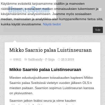
Käytämme evästeitä tarjoamamme sisällön ja mainosten
räätälöimiseen, sosiaalisen median ominaisuuksien tukemiseen ja
kävijämäärämme analysoimiseen. Jaamme myös sosiaalisen
median, mainosalan ja analytiikka-alan kumppaneillemme tietoa siitä,
kuinka käytät sivustoamme.
Näytä tiedot
Sulje
Mikko Saarnio palaa Luistinseuraan
69611
Salibandy -
F-liiga
25.3.2019
Mikko Saarnio palaa Luistinseuraan
Miesten edustusjoukkueen toissakauden kapteeni Mikko
Saarnio palaa Sveitsissä vietetyn vuoden jälkeen OLS:n
miesten paitaan. Saarnion sopimus Luistinseuran kanssa
on yksivuotinen.
Saarnion jatkon lisäksi seura ja viime kauden