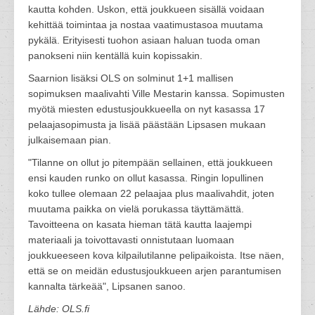
kautta kohden. Uskon, että joukkueen sisällä voidaan
kehittää toimintaa ja nostaa vaatimustasoa muutama
pykälä. Erityisesti tuohon asiaan haluan tuoda oman
panokseni niin kentällä kuin kopissakin.
Saarnion lisäksi OLS on solminut 1+1 mallisen
sopimuksen maalivahti Ville Mestarin kanssa. Sopimusten
myötä miesten edustusjoukkueella on nyt kasassa 17
pelaajasopimusta ja lisää päästään Lipsasen mukaan
julkaisemaan pian.
"Tilanne on ollut jo pitempään sellainen, että joukkueen
ensi kauden runko on ollut kasassa. Ringin lopullinen
koko tullee olemaan 22 pelaajaa plus maalivahdit, joten
muutama paikka on vielä porukassa täyttämättä.
Tavoitteena on kasata hieman tätä kautta laajempi
materiaali ja toivottavasti onnistutaan luomaan
joukkueeseen kova kilpailutilanne pelipaikoista. Itse näen,
että se on meidän edustusjoukkueen arjen parantumisen
kannalta tärkeää", Lipsanen sanoo.
Lähde: OLS.fi