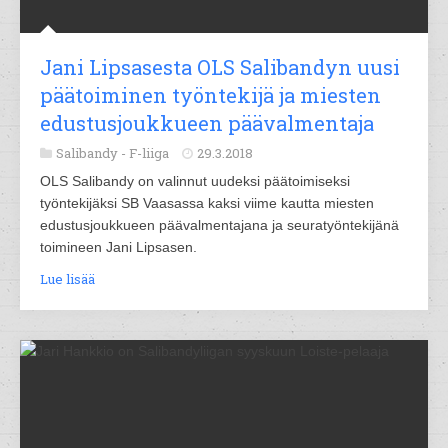
Jani Lipsasesta OLS Salibandyn uusi
päätoiminen työntekijä ja miesten
edustusjoukkueen päävalmentaja
Salibandy -
F-liiga
29.3.2018
OLS Salibandy on valinnut uudeksi päätoimiseksi
työntekijäksi SB Vaasassa kaksi viime kautta miesten
edustusjoukkueen päävalmentajana ja seuratyöntekijänä
toimineen Jani Lipsasen.
Lue lisää