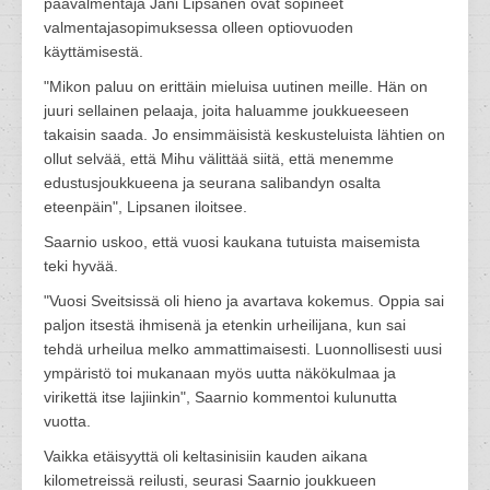
päävalmentaja Jani Lipsanen ovat sopineet
valmentajasopimuksessa olleen optiovuoden
käyttämisestä.
"Mikon paluu on erittäin mieluisa uutinen meille. Hän on
juuri sellainen pelaaja, joita haluamme joukkueeseen
takaisin saada. Jo ensimmäisistä keskusteluista lähtien on
ollut selvää, että Mihu välittää siitä, että menemme
edustusjoukkueena ja seurana salibandyn osalta
eteenpäin", Lipsanen iloitsee.
Saarnio uskoo, että vuosi kaukana tutuista maisemista
teki hyvää.
"Vuosi Sveitsissä oli hieno ja avartava kokemus. Oppia sai
paljon itsestä ihmisenä ja etenkin urheilijana, kun sai
tehdä urheilua melko ammattimaisesti. Luonnollisesti uusi
ympäristö toi mukanaan myös uutta näkökulmaa ja
virikettä itse lajiinkin", Saarnio kommentoi kulunutta
vuotta.
Vaikka etäisyyttä oli keltasinisiin kauden aikana
kilometreissä reilusti, seurasi Saarnio joukkueen