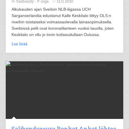
Salibandy -
F-liiga
12.11.2020
Alkukauden ajan Sveitsin NLB-liigassa UCH
Sarganserlandia edustanut Kalle Keskitalo liittyy OLS:n
riveihin toistaiseksi voimassaolevalla lainasopimuksella.
Sveitsissä pelit ovat koronatilanteen vuoksi tauolla, joten
Keskitalo on ollu jo tovin kotiseudullaan Oulussa.
Lue lisää
Salibandyseura Rankat Ankat lähtee