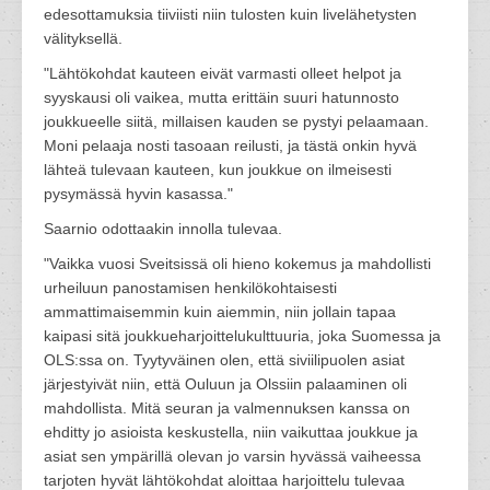
edesottamuksia tiiviisti niin tulosten kuin livelähetysten
välityksellä.
"Lähtökohdat kauteen eivät varmasti olleet helpot ja
syyskausi oli vaikea, mutta erittäin suuri hatunnosto
joukkueelle siitä, millaisen kauden se pystyi pelaamaan.
Moni pelaaja nosti tasoaan reilusti, ja tästä onkin hyvä
lähteä tulevaan kauteen, kun joukkue on ilmeisesti
pysymässä hyvin kasassa."
Saarnio odottaakin innolla tulevaa.
"Vaikka vuosi Sveitsissä oli hieno kokemus ja mahdollisti
urheiluun panostamisen henkilökohtaisesti
ammattimaisemmin kuin aiemmin, niin jollain tapaa
kaipasi sitä joukkueharjoittelukulttuuria, joka Suomessa ja
OLS:ssa on. Tyytyväinen olen, että siviilipuolen asiat
järjestyivät niin, että Ouluun ja Olssiin palaaminen oli
mahdollista. Mitä seuran ja valmennuksen kanssa on
ehditty jo asioista keskustella, niin vaikuttaa joukkue ja
asiat sen ympärillä olevan jo varsin hyvässä vaiheessa
tarjoten hyvät lähtökohdat aloittaa harjoittelu tulevaa