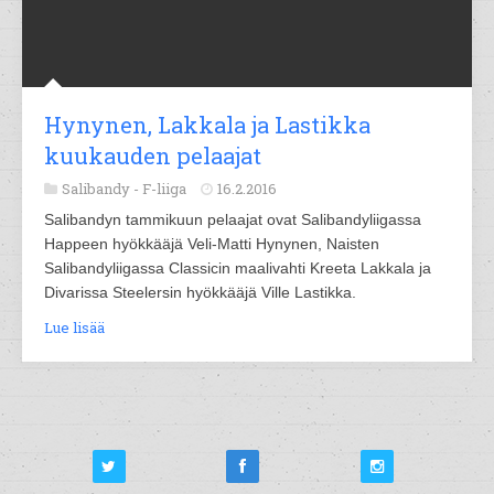
Hynynen, Lakkala ja Lastikka
kuukauden pelaajat
Salibandy -
F-liiga
16.2.2016
Salibandyn tammikuun pelaajat ovat Salibandyliigassa
Happeen hyökkääjä Veli-Matti Hynynen, Naisten
Salibandyliigassa Classicin maalivahti Kreeta Lakkala ja
Divarissa Steelersin hyökkääjä Ville Lastikka.
Lue lisää