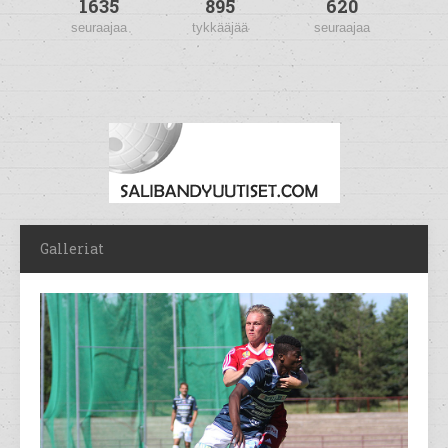
1635
895
620
seuraajaa
tykkääjää
seuraajaa
Galleriat