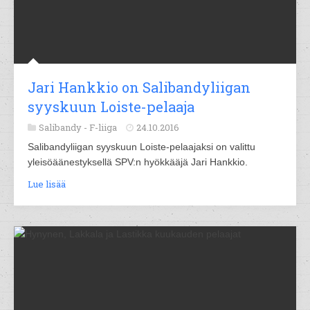
Jari Hankkio on Salibandyliigan
syyskuun Loiste-pelaaja
Salibandy -
F-liiga
24.10.2016
Salibandyliigan syyskuun Loiste-pelaajaksi on valittu
yleisöäänestyksellä SPV:n hyökkääjä Jari Hankkio.
Lue lisää