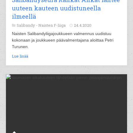
uuteen kauteen uudistuneella
ilmeellä
Salibandy -
Naisten F-liiga
24.4.2020
Naisten Salibandyliigajoukkueen valmennus uudistuu
kokonaan ja joukkueen päävalmentajana aloittaa Petri
Turunen.
Lue lisää