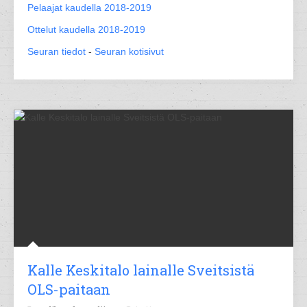
Pelaajat kaudella 2018-2019
Ottelut kaudella 2018-2019
Seuran tiedot
-
Seuran kotisivut
Kalle Keskitalo lainalle Sveitsistä
OLS-paitaan