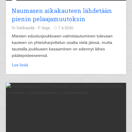
Naumasen aikakauteen lähdetään
pienin pelaajamuutoksin
Salibandy -
F-liiga
7.4.2020
Miesten edustusjoukkueen valmistautuminen tulevaan
kauteen on yhteisharjoittelun osalta vielä jäissä, mutta
taustalla joukkueen kasaaminen on edennyt lähes
päätepisteeseensä.
Lue lisää