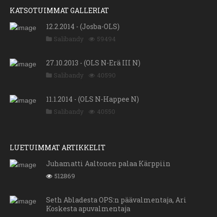
KATSOTUIMMAT GALLERIAT
12.2.2014 - (Josba-OLS)
Salibandy
59494
27.10.2013 - (OLS N-Erä III N)
Salibandy
40590
11.1.2014 - (OLS N-Happee N)
Salibandy
40550
LUETUIMMAT ARTIKKELIT
Juhamatti Aaltonen palaa Kärppiin
512869
Seth Abladesta OPS:n päävalmentaja, Ari
Koskesta apuvalmentaja