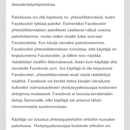
itsesääntelyohjeistuksia.
Palvelussa voi olla käytössä ns. yhteisöliitännäisiä, kuten
Facebookin tykkää-painike. Esimerkiksi Facebookin
yhteisöliitännäisten painikkeet saattavat näkyä osassa
palveluitamme, mutta niiden sisältö tulee suoraan
Facebookista. Kun kävijä vierailee palvelussamme,
Facebookin yhteisöliitännäinen tunnistaa, että käyttäjä on
kirjautuneena Facebookiin, ja tällöin sivu näyttää
räätälöidyn sisällön liitännäisessä, ikään kuin käyttäjä olisi
sivustolla Facebook.com. Jos käyttäjä ei ole kirjautunut
Facebookiin, yhteisöliitännäiset eivät näytä räätälöityä
sisältöä. Facebook voi kerätä tietoa kävijän vierailusta
kulloinkin voimassaolevien yksityisyydensuojaa koskevien
ehtojensa mukaisesti. Facebook ei luovuta keräämiään
tietoja Sanomalle, ellei käyttäjä ole antanut tähän
nimenomaista suostumustaan.
Käyttäjä voi tutustua yhteisöpalveluihin ehtoihin kussakin
palvelussa. Yksityisyydensuojaa koskeviin ehtoihin voi