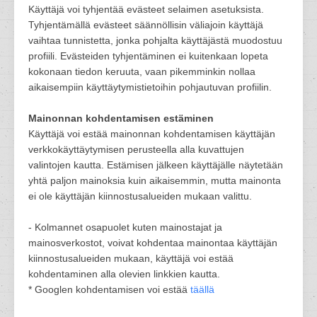
Käyttäjä voi tyhjentää evästeet selaimen asetuksista.
Tyhjentämällä evästeet säännöllisin väliajoin käyttäjä
vaihtaa tunnistetta, jonka pohjalta käyttäjästä muodostuu
profiili. Evästeiden tyhjentäminen ei kuitenkaan lopeta
kokonaan tiedon keruuta, vaan pikemminkin nollaa
aikaisempiin käyttäytymistietoihin pohjautuvan profiilin.
Mainonnan kohdentamisen estäminen
Käyttäjä voi estää mainonnan kohdentamisen käyttäjän
verkkokäyttäytymisen perusteella alla kuvattujen
valintojen kautta. Estämisen jälkeen käyttäjälle näytetään
yhtä paljon mainoksia kuin aikaisemmin, mutta mainonta
ei ole käyttäjän kiinnostusalueiden mukaan valittu.
- Kolmannet osapuolet kuten mainostajat ja
mainosverkostot, voivat kohdentaa mainontaa käyttäjän
kiinnostusalueiden mukaan, käyttäjä voi estää
kohdentaminen alla olevien linkkien kautta.
* Googlen kohdentamisen voi estää
täällä