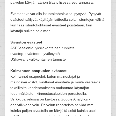
palvelun kävijämäärien tilastollisessa seurannassa.
Evästeet voivat olla istuntokohtaisia tai pysyviä. Pysyvät
evästeet säilyvät käyttäjän laitteella selainistuntojen välillä,
kun taas istuntokohtaiset evästeet poistetaan, kun
käyttäjä sulkee selaimen.
Sivuston evästeet
ASPSessionId, yksilökohtainen tunniste
evastep, evästeen hyväksyntä
USkavija, yksilökohtainen tunniste
Kolmannen osapuolen evästeet
Kolmannet osapuolet, kuten mainostajat ja
mainosverkostot, käyttävät evästeitä ja muita vastaavia
tekniikoita kohdentaakseen mainontaa käyttäjän
todennäköisten kiinnostusalueiden perusteella.
Verkkopalvelussa on käytössä Google Analytics -
analytiikkapalvelu. Palvelun raporteista selviää mm.
kuinka paljon sivustolla on kävijöitä sekä kuinka usein