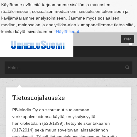
Käytämme evästeitä tarjoamamme sisällön ja mainosten
räätälöimiseen, sosiaalisen median ominaisuuksien tukemiseen ja
kävijämäärämme analysoimiseen. Jaamme myös sosiaalisen
median, mainosalan ja analytiikka-alan kumppaneillemme tietoa siitä,
kuinka käytät sivustoamme.
Näytä tiedot
Sulje
Tietosuojalauseke
PB-Media Oy on sitoutunut suojaamaan
verkkopalveluidensa käyttäjien yksityisyyttä
henkilötietolain (523/1999), tietoyhteiskuntakaaren
(917/2014) sekä muun soveltuvan lainsäädännön
mukaisesti.. Tässä tietosuojalausekkeessa on kerrottu,