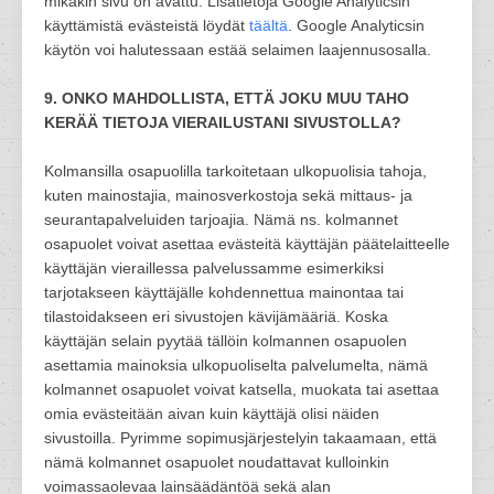
mikäkin sivu on avattu. Lisätietoja Google Analyticsin
käyttämistä evästeistä löydät
täältä
. Google Analyticsin
käytön voi halutessaan estää selaimen laajennusosalla.
9. ONKO MAHDOLLISTA, ETTÄ JOKU MUU TAHO
KERÄÄ TIETOJA VIERAILUSTANI SIVUSTOLLA?
Kolmansilla osapuolilla tarkoitetaan ulkopuolisia tahoja,
kuten mainostajia, mainosverkostoja sekä mittaus- ja
seurantapalveluiden tarjoajia. Nämä ns. kolmannet
osapuolet voivat asettaa evästeitä käyttäjän päätelaitteelle
käyttäjän vieraillessa palvelussamme esimerkiksi
tarjotakseen käyttäjälle kohdennettua mainontaa tai
tilastoidakseen eri sivustojen kävijämääriä. Koska
käyttäjän selain pyytää tällöin kolmannen osapuolen
asettamia mainoksia ulkopuoliselta palvelumelta, nämä
kolmannet osapuolet voivat katsella, muokata tai asettaa
omia evästeitään aivan kuin käyttäjä olisi näiden
sivustoilla. Pyrimme sopimusjärjestelyin takaamaan, että
nämä kolmannet osapuolet noudattavat kulloinkin
voimassaolevaa lainsäädäntöä sekä alan