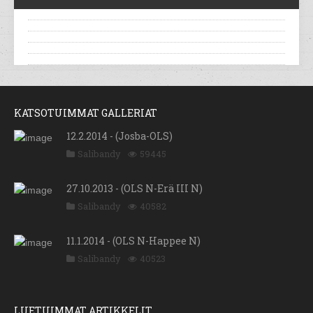
KATSOTUIMMAT GALLERIAT
12.2.2014 - (Josba-OLS)
Salibandy
59445
27.10.2013 - (OLS N-Erä III N)
Salibandy
40582
11.1.2014 - (OLS N-Happee N)
Salibandy
40523
LUETUIMMAT ARTIKKELIT