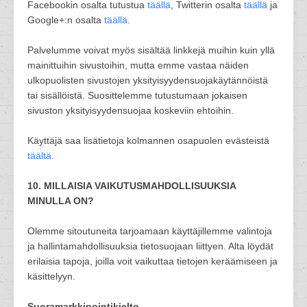
Facebookin osalta tutustua
täällä
, Twitterin osalta
täällä
ja
Google+:n osalta
täällä
.
Palvelumme voivat myös sisältää linkkejä muihin kuin yllä
mainittuihin sivustoihin, mutta emme vastaa näiden
ulkopuolisten sivustojen yksityisyydensuojakäytännöistä
tai sisällöistä. Suosittelemme tutustumaan jokaisen
sivuston yksityisyydensuojaa koskeviin ehtoihin.
Käyttäjä saa lisätietoja kolmannen osapuolen evästeistä
täältä
.
10. MILLAISIA VAIKUTUSMAHDOLLISUUKSIA
MINULLA ON?
Olemme sitoutuneita tarjoamaan käyttäjillemme valintoja
ja hallintamahdollisuuksia tietosuojaan liittyen. Alta löydät
erilaisia tapoja, joilla voit vaikuttaa tietojen keräämiseen ja
käsittelyyn.
Suoramarkkinointikielto