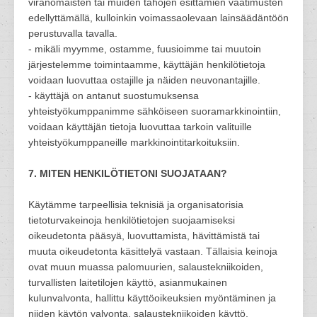
viranomaisten tai muiden tahojen esittämien vaatimusten
edellyttämällä, kulloinkin voimassaolevaan lainsäädäntöön
perustuvalla tavalla.
- mikäli myymme, ostamme, fuusioimme tai muutoin
järjestelemme toimintaamme, käyttäjän henkilötietoja
voidaan luovuttaa ostajille ja näiden neuvonantajille.
- käyttäjä on antanut suostumuksensa
yhteistyökumppanimme sähköiseen suoramarkkinointiin,
voidaan käyttäjän tietoja luovuttaa tarkoin valituille
yhteistyökumppaneille markkinointitarkoituksiin.
7. MITEN HENKILÖTIETONI SUOJATAAN?
Käytämme tarpeellisia teknisiä ja organisatorisia
tietoturvakeinoja henkilötietojen suojaamiseksi
oikeudetonta pääsyä, luovuttamista, hävittämistä tai
muuta oikeudetonta käsittelyä vastaan. Tällaisia keinoja
ovat muun muassa palomuurien, salaustekniikoiden,
turvallisten laitetilojen käyttö, asianmukainen
kulunvalvonta, hallittu käyttöoikeuksien myöntäminen ja
niiden käytön valvonta, salaustekniikoiden käyttö,