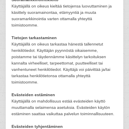
Käyttäjällä on oikeus kieltää tietojensa luovuttaminen ja
käsittely suoramainontaa, etämyyntiä ja muuta
suoramarkkinointia varten ottamalla yhteyttä
toimistoomme.
Tietojen tarkastaminen
Käyttäjällä on oikeus tarkastaa hänestä tallennetut
henkilötiedot. Käyttäjän pyynnöstä oikaisemme,
poistamme tai täydennämme käsittelyn tarkoituksen
kannalta virheelliset, tarpeettomat, puutteelliset tai
vanhentuneet henkilötiedot. Käyttäjä voi päivittää ja/tai
tarkastaa henkilötietonsa ottamalla yhteyttä
toimistoomme.
Evästeiden estäminen
Käyttäjällä on mahdollisuus estää evästeiden käyttö
muuttamalla selaimensa asetuksia. Evästeiden käytön
estäminen saattaa vaikuttaa palvelun toiminnallisuuteen.
Evästeiden tyhjentäminen