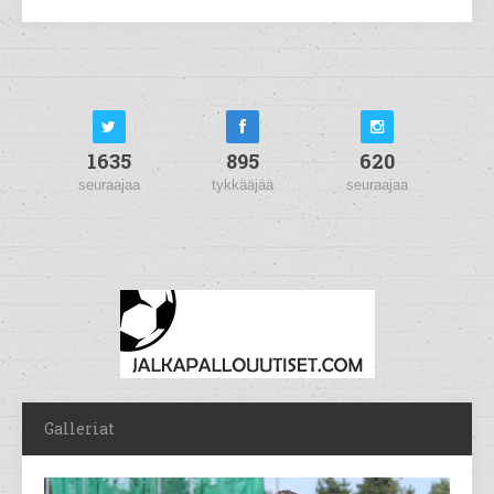
1635
895
620
seuraajaa
tykkääjää
seuraajaa
Galleriat