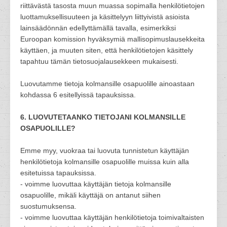
riittävästä tasosta muun muassa sopimalla henkilötietojen
luottamuksellisuuteen ja käsittelyyn liittyivistä asioista
lainsäädönnän edellyttämällä tavalla, esimerkiksi
Euroopan komission hyväksymiä mallisopimuslausekkeita
käyttäen, ja muuten siten, että henkilötietojen käsittely
tapahtuu tämän tietosuojalausekkeen mukaisesti.
Luovutamme tietoja kolmansille osapuolille ainoastaan
kohdassa 6 esitellyissä tapauksissa.
6. LUOVUTETAANKO TIETOJANI KOLMANSILLE
OSAPUOLILLE?
Emme myy, vuokraa tai luovuta tunnistetun käyttäjän
henkilötietoja kolmansille osapuolille muissa kuin alla
esitetuissa tapauksissa.
- voimme luovuttaa käyttäjän tietoja kolmansille
osapuolille, mikäli käyttäjä on antanut siihen
suostumuksensa.
- voimme luovuttaa käyttäjän henkilötietoja toimivaltaisten