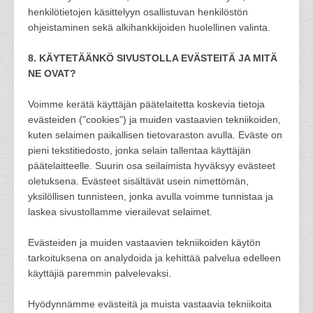
henkilötietojen käsittelyyn osallistuvan henkilöstön
ohjeistaminen sekä alkihankkijoiden huolellinen valinta.
8. KÄYTETÄÄNKÖ SIVUSTOLLA EVÄSTEITÄ JA MITÄ
NE OVAT?
Voimme kerätä käyttäjän päätelaitetta koskevia tietoja
evästeiden ("cookies") ja muiden vastaavien tekniikoiden,
kuten selaimen paikallisen tietovaraston avulla. Eväste on
pieni tekstitiedosto, jonka selain tallentaa käyttäjän
päätelaitteelle. Suurin osa seilaimista hyväksyy evästeet
oletuksena. Evästeet sisältävät usein nimettömän,
yksilöllisen tunnisteen, jonka avulla voimme tunnistaa ja
laskea sivustollamme vierailevat selaimet.
Evästeiden ja muiden vastaavien tekniikoiden käytön
tarkoituksena on analydoida ja kehittää palvelua edelleen
käyttäjiä paremmin palvelevaksi.
Hyödynnämme evästeitä ja muista vastaavia tekniikoita