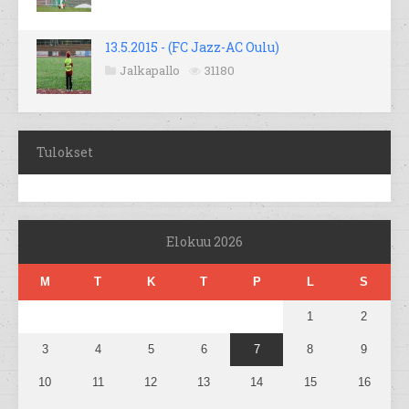
13.5.2015 - (FC Jazz-AC Oulu)
Jalkapallo
31180
Tulokset
Elokuu 2026
M
T
K
T
P
L
S
1
2
3
4
5
6
7
8
9
10
11
12
13
14
15
16