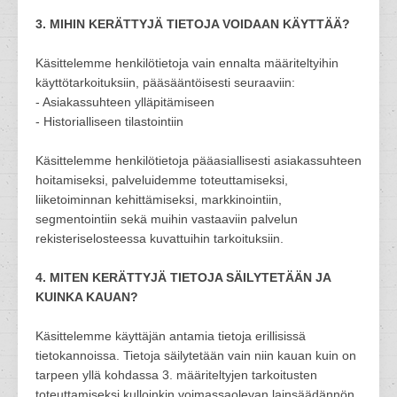
3. MIHIN KERÄTTYJÄ TIETOJA VOIDAAN KÄYTTÄÄ?
Käsittelemme henkilötietoja vain ennalta määriteltyihin
käyttötarkoituksiin, pääsääntöisesti seuraaviin:
- Asiakassuhteen ylläpitämiseen
- Historialliseen tilastointiin
Käsittelemme henkilötietoja pääasiallisesti asiakassuhteen
hoitamiseksi, palveluidemme toteuttamiseksi,
liiketoiminnan kehittämiseksi, markkinointiin,
segmentointiin sekä muihin vastaaviin palvelun
rekisteriselosteessa kuvattuihin tarkoituksiin.
4. MITEN KERÄTTYJÄ TIETOJA SÄILYTETÄÄN JA
KUINKA KAUAN?
Käsittelemme käyttäjän antamia tietoja erillisissä
tietokannoissa. Tietoja säilytetään vain niin kauan kuin on
tarpeen yllä kohdassa 3. määriteltyjen tarkoitusten
toteuttamiseksi kulloinkin voimassaolevan lainsäädännön