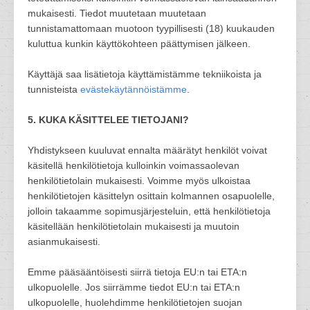
mukaisesti. Tiedot muutetaan muutetaan
tunnistamattomaan muotoon tyypillisesti (18) kuukauden
kuluttua kunkin käyttökohteen päättymisen jälkeen.
Käyttäjä saa lisätietoja käyttämistämme tekniikoista ja
tunnisteista
evästekäytännöistämme
.
5. KUKA KÄSITTELEE TIETOJANI?
Yhdistykseen kuuluvat ennalta määrätyt henkilöt voivat
käsitellä henkilötietoja kulloinkin voimassaolevan
henkilötietolain mukaisesti. Voimme myös ulkoistaa
henkilötietojen käsittelyn osittain kolmannen osapuolelle,
jolloin takaamme sopimusjärjesteluin, että henkilötietoja
käsitellään henkilötietolain mukaisesti ja muutoin
asianmukaisesti.
Emme pääsääntöisesti siirrä tietoja EU:n tai ETA:n
ulkopuolelle. Jos siirrämme tiedot EU:n tai ETA:n
ulkopuolelle, huolehdimme henkilötietojen suojan