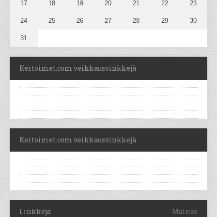
17
18
19
20
21
22
23
24
25
26
27
28
29
30
31
Kertoimet.com veikkausvinkkejä
Kertoimet.com veikkausvinkkejä
Linkkejä
Mainos