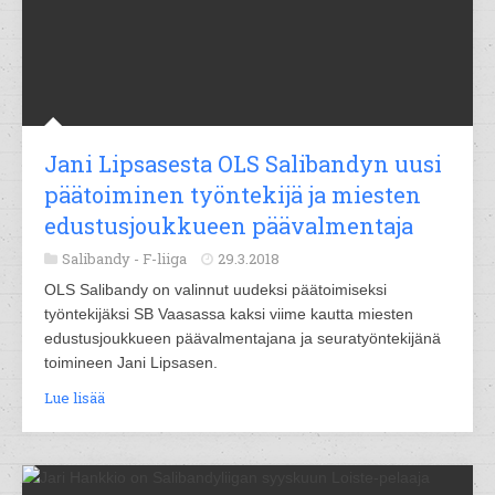
Jani Lipsasesta OLS Salibandyn uusi
päätoiminen työntekijä ja miesten
edustusjoukkueen päävalmentaja
Salibandy -
F-liiga
29.3.2018
OLS Salibandy on valinnut uudeksi päätoimiseksi
työntekijäksi SB Vaasassa kaksi viime kautta miesten
edustusjoukkueen päävalmentajana ja seuratyöntekijänä
toimineen Jani Lipsasen.
Lue lisää