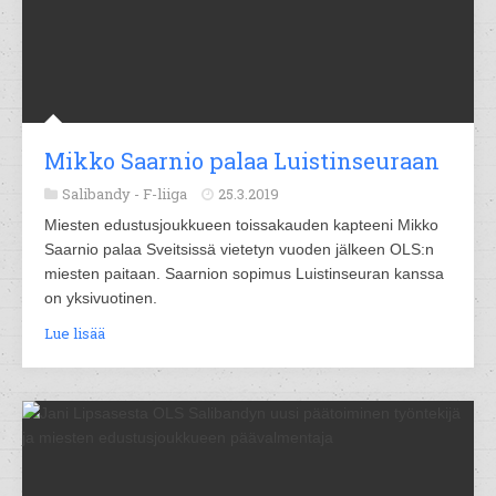
Mikko Saarnio palaa Luistinseuraan
Salibandy -
F-liiga
25.3.2019
Miesten edustusjoukkueen toissakauden kapteeni Mikko
Saarnio palaa Sveitsissä vietetyn vuoden jälkeen OLS:n
miesten paitaan. Saarnion sopimus Luistinseuran kanssa
on yksivuotinen.
Lue lisää