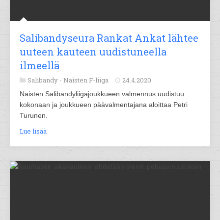
Salibandyseura Rankat Ankat lähtee
uuteen kauteen uudistuneella
ilmeellä
Salibandy -
Naisten F-liiga
24.4.2020
Naisten Salibandyliigajoukkueen valmennus uudistuu
kokonaan ja joukkueen päävalmentajana aloittaa Petri
Turunen.
Lue lisää