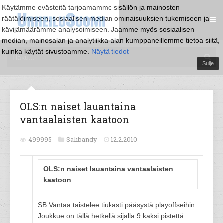
Käytämme evästeitä tarjoamamme sisällön ja mainosten
räätälöimiseen, sosiaalisen median ominaisuuksien tukemiseen ja
kävijämäärämme analysoimiseen. Jaamme myös sosiaalisen
median, mainosalan ja analytiikka-alan kumppaneillemme tietoa siitä,
kuinka käytät sivustoamme.
Näytä tiedot
Sulje
OLS:n naiset lauantaina
vantaalaisten kaatoon
499995
Salibandy
12.2.2010
OLS:n naiset lauantaina vantaalaisten
kaatoon
SB Vantaa taistelee tiukasti pääsystä playoffseihin.
Joukkue on tällä hetkellä sijalla 9 kaksi pistettä