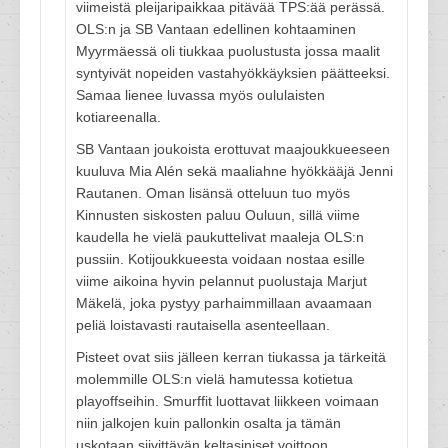
viimeistä pleijaripaikkaa pitävää TPS:ää perässä.
OLS:n ja SB Vantaan edellinen kohtaaminen
Myyrmäessä oli tiukkaa puolustusta jossa maalit
syntyivät nopeiden vastahyökkäyksien päätteeksi.
Samaa lienee luvassa myös oululaisten
kotiareenalla.
SB Vantaan joukoista erottuvat maajoukkueeseen
kuuluva Mia Alén sekä maaliahne hyökkääjä Jenni
Rautanen. Oman lisänsä otteluun tuo myös
Kinnusten siskosten paluu Ouluun, sillä viime
kaudella he vielä paukuttelivat maaleja OLS:n
pussiin. Kotijoukkueesta voidaan nostaa esille
viime aikoina hyvin pelannut puolustaja Marjut
Mäkelä, joka pystyy parhaimmillaan avaamaan
peliä loistavasti rautaisella asenteellaan.
Pisteet ovat siis jälleen kerran tiukassa ja tärkeitä
molemmille OLS:n vielä hamutessa kotietua
playoffseihin. Smurffit luottavat liikkeen voimaan
niin jalkojen kuin pallonkin osalta ja tämän
uskotaan siivittävän keltasiniset voittoon.