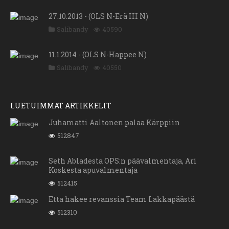
27.10.2013 - (OLS N-Erä III N)
Salibandy
40590
11.1.2014 - (OLS N-Happee N)
Salibandy
40550
LUETUIMMAT ARTIKKELIT
Juhamatti Aaltonen palaa Kärppiin
512847
Seth Abladesta OPS:n päävalmentaja, Ari
Koskesta apuvalmentaja
512415
Etta hakee revanssia Team Lakkapäästä
512310