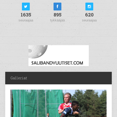
1635
895
620
seuraajaa
tykkääjää
seuraajaa
Galleriat