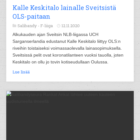
Kalle Keskitalo lainalle Sveitsistä
OLS-paitaan
Salibandy -
F-liiga
12.11.2020
Alkukauden ajan Sveitsin NLB-liigassa UCH
Sarganserlandia edustanut Kalle Keskitalo liittyy OLS:n
riveihin toistaiseksi voimassaolevalla lainasopimuksella.
Sveitsissä pelit ovat koronatilanteen vuoksi tauolla, joten
Keskitalo on ollu jo tovin kotiseudullaan Oulussa.
Lue lisää