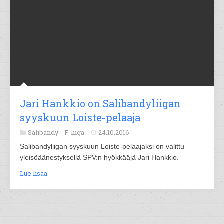
Jari Hankkio on Salibandyliigan
syyskuun Loiste-pelaaja
Salibandy -
F-liiga
24.10.2016
Salibandyliigan syyskuun Loiste-pelaajaksi on valittu
yleisöäänestyksellä SPV:n hyökkääjä Jari Hankkio.
Lue lisää