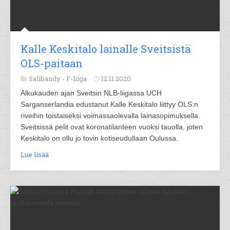
Kalle Keskitalo lainalle Sveitsistä
OLS-paitaan
Salibandy -
F-liiga
12.11.2020
Alkukauden ajan Sveitsin NLB-liigassa UCH
Sarganserlandia edustanut Kalle Keskitalo liittyy OLS:n
riveihin toistaiseksi voimassaolevalla lainasopimuksella.
Sveitsissä pelit ovat koronatilanteen vuoksi tauolla, joten
Keskitalo on ollu jo tovin kotiseudullaan Oulussa.
Lue lisää