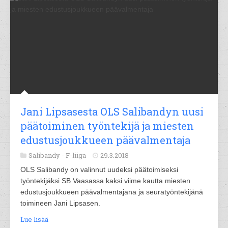
Jani Lipsasesta OLS Salibandyn uusi
päätoiminen työntekijä ja miesten
edustusjoukkueen päävalmentaja
Salibandy -
F-liiga
29.3.2018
OLS Salibandy on valinnut uudeksi päätoimiseksi
työntekijäksi SB Vaasassa kaksi viime kautta miesten
edustusjoukkueen päävalmentajana ja seuratyöntekijänä
toimineen Jani Lipsasen.
Lue lisää