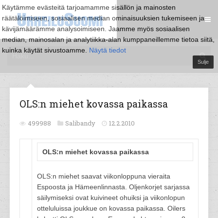
Käytämme evästeitä tarjoamamme sisällön ja mainosten
räätälöimiseen, sosiaalisen median ominaisuuksien tukemiseen ja
kävijämäärämme analysoimiseen. Jaamme myös sosiaalisen
median, mainosalan ja analytiikka-alan kumppaneillemme tietoa siitä,
kuinka käytät sivustoamme.
Näytä tiedot
Sulje
OLS:n miehet kovassa paikassa
499988
Salibandy
12.2.2010
OLS:n miehet kovassa paikassa
OLS:n miehet saavat viikonloppuna vieraita
Espoosta ja Hämeenlinnasta. Oljenkorjet sarjassa
säilymiseksi ovat kuivineet ohuiksi ja viikonlopun
otteluluissa joukkue on kovassa paikassa. Oilers