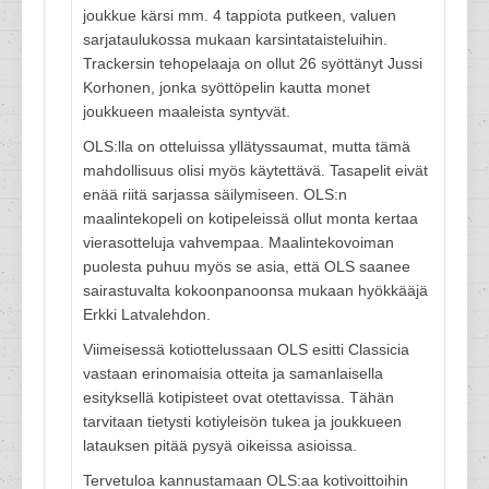
joukkue kärsi mm. 4 tappiota putkeen, valuen
sarjataulukossa mukaan karsintataisteluihin.
Trackersin tehopelaaja on ollut 26 syöttänyt Jussi
Korhonen, jonka syöttöpelin kautta monet
joukkueen maaleista syntyvät.
OLS:lla on otteluissa yllätyssaumat, mutta tämä
mahdollisuus olisi myös käytettävä. Tasapelit eivät
enää riitä sarjassa säilymiseen. OLS:n
maalintekopeli on kotipeleissä ollut monta kertaa
vierasotteluja vahvempaa. Maalintekovoiman
puolesta puhuu myös se asia, että OLS saanee
sairastuvalta kokoonpanoonsa mukaan hyökkääjä
Erkki Latvalehdon.
Viimeisessä kotiottelussaan OLS esitti Classicia
vastaan erinomaisia otteita ja samanlaisella
esityksellä kotipisteet ovat otettavissa. Tähän
tarvitaan tietysti kotiyleisön tukea ja joukkueen
latauksen pitää pysyä oikeissa asioissa.
Tervetuloa kannustamaan OLS:aa kotivoittoihin