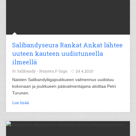
Salibandyseura Rankat Ankat lähtee
uuteen kauteen uudistuneella
ilmeellä
Salibandy -
Naisten F-liiga
24.4.2020
Naisten Salibandyliigajoukkueen valmennus uudistuu
kokonaan ja joukkueen päävalmentajana aloittaa Petri
Turunen.
Lue lisää