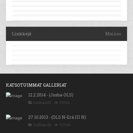
Linkkejä
Mainos
KATSOTUIMMAT GALLERIAT
12.2.2014 - (Josba-OLS)
Salibandy
59516
27.10.2013 - (OLS N-Erä III N)
Salibandy
40596