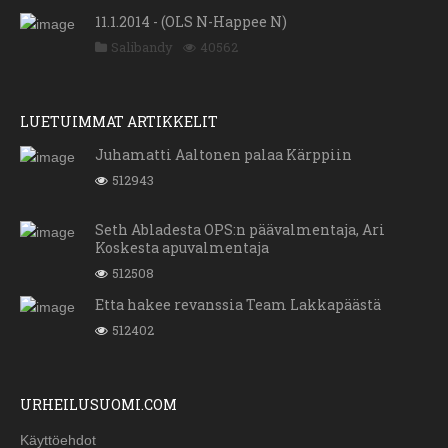
11.1.2014 - (OLS N-Happee N)
Salibandy
40562
LUETUIMMAT ARTIKKELIT
Juhamatti Aaltonen palaa Kärppiin
512943
Seth Abladesta OPS:n päävalmentaja, Ari
Koskesta apuvalmentaja
512508
Etta hakee revanssia Team Lakkapäästä
512402
URHEILUSUOMI.COM
Käyttöehdot