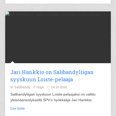
Jari Hankkio on Salibandyliigan
syyskuun Loiste-pelaaja
Salibandy -
F-liiga
24.10.2016
Salibandyliigan syyskuun Loiste-pelaajaksi on valittu
yleisöäänestyksellä SPV:n hyökkääjä Jari Hankkio.
Lue lisää