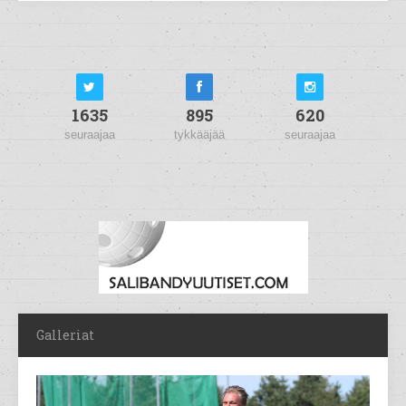
1635
895
620
seuraajaa
tykkääjää
seuraajaa
Galleriat