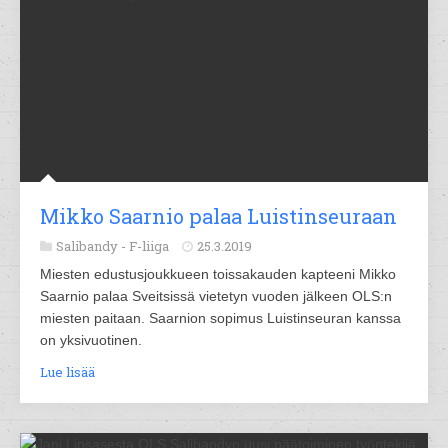
Mikko Saarnio palaa Luistinseuraan
Salibandy -
F-liiga
25.3.2019
Miesten edustusjoukkueen toissakauden kapteeni Mikko
Saarnio palaa Sveitsissä vietetyn vuoden jälkeen OLS:n
miesten paitaan. Saarnion sopimus Luistinseuran kanssa
on yksivuotinen.
Lue lisää