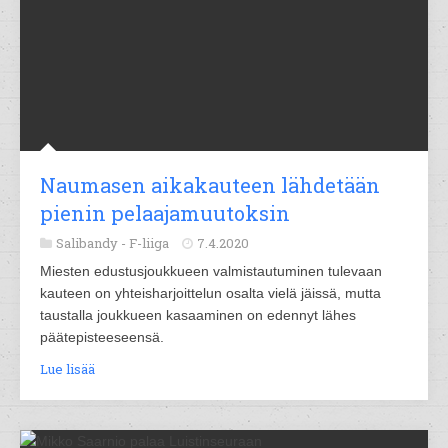
Naumasen aikakauteen lähdetään
pienin pelaajamuutoksin
Salibandy -
F-liiga
7.4.2020
Miesten edustusjoukkueen valmistautuminen tulevaan
kauteen on yhteisharjoittelun osalta vielä jäissä, mutta
taustalla joukkueen kasaaminen on edennyt lähes
päätepisteeseensä.
Lue lisää