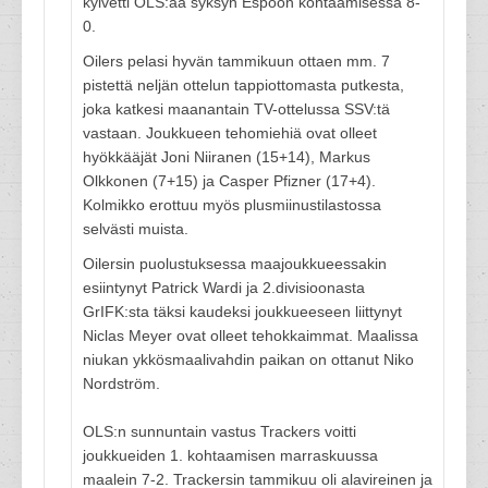
kylvetti OLS:aa syksyn Espoon kohtaamisessa 8-
0.
Oilers pelasi hyvän tammikuun ottaen mm. 7
pistettä neljän ottelun tappiottomasta putkesta,
joka katkesi maanantain TV-ottelussa SSV:tä
vastaan. Joukkueen tehomiehiä ovat olleet
hyökkääjät Joni Niiranen (15+14), Markus
Olkkonen (7+15) ja Casper Pfizner (17+4).
Kolmikko erottuu myös plusmiinustilastossa
selvästi muista.
Oilersin puolustuksessa maajoukkueessakin
esiintynyt Patrick Wardi ja 2.divisioonasta
GrIFK:sta täksi kaudeksi joukkueeseen liittynyt
Niclas Meyer ovat olleet tehokkaimmat. Maalissa
niukan ykkösmaalivahdin paikan on ottanut Niko
Nordström.
OLS:n sunnuntain vastus Trackers voitti
joukkueiden 1. kohtaamisen marraskuussa
maalein 7-2. Trackersin tammikuu oli alavireinen ja