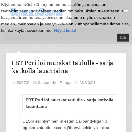
Käytämme evästeitä tarjoamamme sisällön ja mainosten
räätälöimiseen, sosiaalisen median ominaisuuksien tukemiseen ja
kävijämäärämme analysoimiseen. Jaamme myös sosiaalisen
median, mainosalan ja analytiikka-alan kumppaneillemme tietoa siitä,
kuinka käytät sivustoamme.
Näytä tiedot
Sulje
FBT Pori löi murskat taululle - sarja
katkolla lauantaina
500721
Salibandy -
F-liiga
26.3.2011
FBT Pori löi murskat taululle - sarja katkolla
lauantaina
OLS:n esiintyminen miesten Salibandyliigan 3.
liigakarsintaottelussa ei jättänyt selittelylle sijaa.