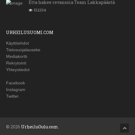
Etta hakee revanssia Team Lakkapäästä
512334
URHEILUSUOMI.COM
Käyttöehdot
Tietosuojalauseke
Mediakortti
Rekrytointi
Yhteystiedot
Facebook
Instagram
Twitter
© 2026
UrheiluOulu.com
.