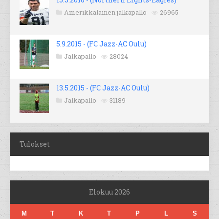
Amerikkalainen jalkapallo
26965
5.9.2015 - (FC Jazz-AC Oulu)
Jalkapallo
28024
13.5.2015 - (FC Jazz-AC Oulu)
Jalkapallo
31189
Tulokset
Elokuu 2026
M
T
K
T
P
L
S