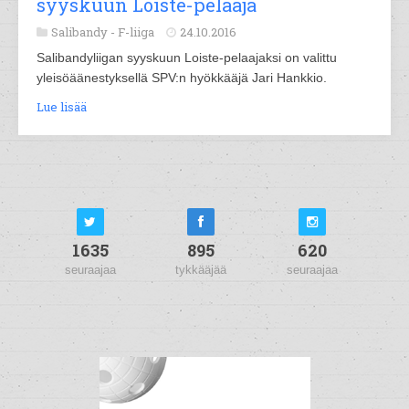
syyskuun Loiste-pelaaja
Salibandy -
F-liiga
24.10.2016
Salibandyliigan syyskuun Loiste-pelaajaksi on valittu
yleisöäänestyksellä SPV:n hyökkääjä Jari Hankkio.
Lue lisää
1635
895
620
seuraajaa
tykkääjää
seuraajaa