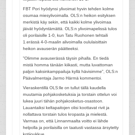
FBT Pori hyödynsi ylivoimat hyvin tehden kolme
osumaa miesylivoimalla. OLS:n heikon esityksen
merkistä käy sekin, että kaikki kolme ylivoimaa
jäivät hyödyntämättä. OLS:n ylivoimapelissä tulos
oli porilaisille 1-0, kun Tatu Ruohonen tehtaili
1.erässä 4-0-maalin alivoimalla oululaisittain
heikon avauserän päätteeksi.
"Olimme avauserässä täysin pihalla. En tiedä
mistä homma tänään kiikasti, mutta luvattoman
paljon kaksinkamppailuja kyllä hävisimme", OLS:n
Päävalmentaja Jarmo Härmä kommentoi.
Vieraskentillä OLS:lle on tullut tällä kaudella
muutamia pohjakosketuksia ja torstain ottelun voi
lukea juuri tähän pohjakosketus-osastoon.
Lauantaiksi keltapaitojen olisi koottavat rivit ja
nollattava torstain tulos kropasta ja mielestä.
Varmaa on, että Linnanmaalta voitto ei lähde
helpolla ja porilaisilla on taatusti vastassa ärsytetty
kotijoukkue.