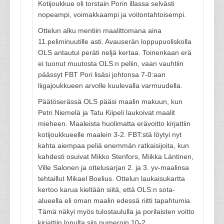
Kotijoukkue oli torstain Porin illassa selvästi
nopeampi, voimakkaampi ja voitontahtoisempi.
Ottelun alku mentiin maalittomana aina
11.peliminuutille asti. Avauserän loppupuoliskolla
OLS antautui peräti neljä kertaa. Toinenkaan erä
ei tuonut muutosta OLS:n peliin, vaan vauhtiin
päässyt FBT Pori lisäsi johtonsa 7-0:aan
liigajoukkueen arvolle kuulevalla varmuudella.
Päätöserässä OLS pääsi maalin makuun, kun
Petri Niemelä ja Tatu Kiipeli laukoivat maalit
mieheen. Maaleista huolimatta erävoitto kirjattiin
kotijoukkueelle maalein 3-2. FBT:stä löytyi nyt
kahta aiempaa peliä enemmän ratkaisijoita, kun
kahdesti osuivat Mikko Stenfors, Miikka Läntinen,
Ville Salonen ja ottelusarjan 2. ja 3. yv-maalinsa
tehtaillut Mikael Boelius. Ottelun laukaisukartta
kertoo karua kieltään siitä, että OLS:n sota-
alueella eli oman maalin edessä riitti tapahtumia.
Tämä näkyi myös tulostaululla ja porilaisten voitto
kirjattiin lopulta siis numeroin 10-2.