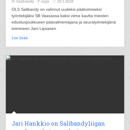
Salibandy -
F-liiga
29.3.2018
OLS Salibandy on valinnut uudeksi päätoimiseksi
työntekijäksi SB Vaasassa kaksi viime kautta miesten
edustusjoukkueen päävalmentajana ja seuratyöntekijänä
toimineen Jani Lipsasen.
Lue lisää
Jari Hankkio on Salibandyliigan