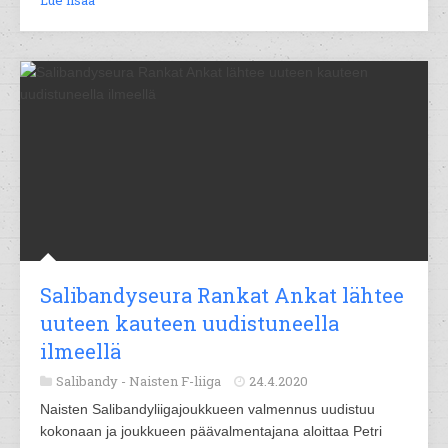
Lue lisää
Salibandyseura Rankat Ankat lähtee
uuteen kauteen uudistuneella
ilmeellä
Salibandy -
Naisten F-liiga
24.4.2020
Naisten Salibandyliigajoukkueen valmennus uudistuu
kokonaan ja joukkueen päävalmentajana aloittaa Petri