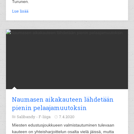
Turunen.
Lue lisää
Naumasen aikakauteen lähdetään
pienin pelaajamuutoksin
Salibandy -
F-liiga
7.4.2020
Miesten edustusjoukkueen valmistautuminen tulevaan
kauteen on yhteisharjoittelun osalta vielä jäissä, mutta