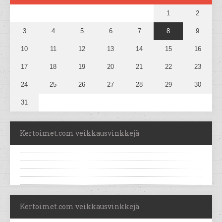
1
2
3
4
5
6
7
8
9
10
11
12
13
14
15
16
17
18
19
20
21
22
23
24
25
26
27
28
29
30
31
Kertoimet.com veikkausvinkkejä
Kertoimet.com veikkausvinkkejä