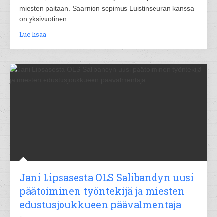
miesten paitaan. Saarnion sopimus Luistinseuran kanssa
on yksivuotinen.
Lue lisää
Jani Lipsasesta OLS Salibandyn uusi
päätoiminen työntekijä ja miesten
edustusjoukkueen päävalmentaja