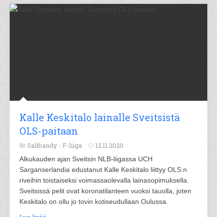
Kalle Keskitalo lainalle Sveitsistä
OLS-paitaan
Salibandy -
F-liiga
12.11.2020
Alkukauden ajan Sveitsin NLB-liigassa UCH
Sarganserlandia edustanut Kalle Keskitalo liittyy OLS:n
riveihin toistaiseksi voimassaolevalla lainasopimuksella.
Sveitsissä pelit ovat koronatilanteen vuoksi tauolla, joten
Keskitalo on ollu jo tovin kotiseudullaan Oulussa.