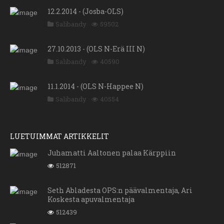
12.2.2014 - (Josba-OLS)
Salibandy
59502
27.10.2013 - (OLS N-Erä III N)
Salibandy
40590
11.1.2014 - (OLS N-Happee N)
Salibandy
40554
LUETUIMMAT ARTIKKELIT
Juhamatti Aaltonen palaa Kärppiin
512871
Seth Abladesta OPS:n päävalmentaja, Ari
Koskesta apuvalmentaja
512439