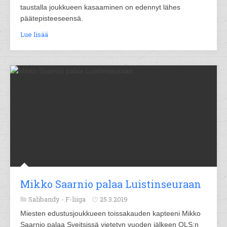
taustalla joukkueen kasaaminen on edennyt lähes
päätepisteeseensä.
Lue lisää
Mikko Saarnio palaa Luistinseuraan
Salibandy -
F-liiga
25.3.2019
Miesten edustusjoukkueen toissakauden kapteeni Mikko
Saarnio palaa Sveitsissä vietetyn vuoden jälkeen OLS:n