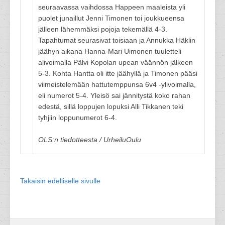
seuraavassa vaihdossa Happeen maaleista yli
puolet junaillut Jenni Timonen toi joukkueensa
jälleen lähemmäksi pojoja tekemällä 4-3.
Tapahtumat seurasivat toisiaan ja Annukka Häklin
jäähyn aikana Hanna-Mari Uimonen tuuletteli
alivoimalla Pälvi Kopolan upean väännön jälkeen
5-3. Kohta Hantta oli itte jäähyllä ja Timonen pääsi
viimeistelemään hattutemppunsa 6v4 -ylivoimalla,
eli numerot 5-4. Yleisö sai jännitystä koko rahan
edestä, sillä loppujen lopuksi Alli Tikkanen teki
tyhjiin loppunumerot 6-4.
OLS:n tiedotteesta / UrheiluOulu
Takaisin edelliselle sivulle