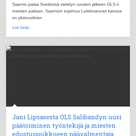
Saarnio palaa Sveitsissä vietetyn vuoden jälkeen OLS:n
miesten paitaan. Saarnion sopimus Luistinseuran kanssa
on yksivuotinen.
Lue lisää
Jani Lipsasesta OLS Salibandyn uusi
päätoiminen työntekijä ja miesten
edustusjoukkueen päävalmentaja