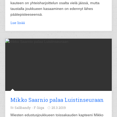
kauteen on yhteisharjoittelun osalta vielä jäissä, mutta
taustalla joukkueen kasaaminen on edennyt lähes
päätepisteeseensä.
Lue lisää
Mikko Saarnio palaa Luistinseuraan
Salibandy -
F-liiga
25.3.2019
Miesten edustusjoukkueen toissakauden kapteeni Mikko