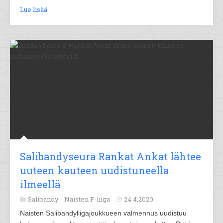
Lue lisää
Salibandyseura Rankat Ankat lähtee
uuteen kauteen uudistuneella
ilmeellä
Salibandy -
Naisten F-liiga
24.4.2020
Naisten Salibandyliigajoukkueen valmennus uudistuu