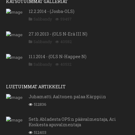
KATSOTUIMMAT GALLERIAT
12.2.2014 - (Josba-OLS)
Salibandy
59457
27.10.2013 - (OLS N-Erä III N)
Salibandy
40582
11.1.2014 - (OLS N-Happee N)
Salibandy
40532
LUETUIMMAT ARTIKKELIT
Juhamatti Aaltonen palaa Kärppiin
512836
Seth Abladesta OPS:n päävalmentaja, Ari
Koskesta apuvalmentaja
512403