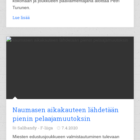
kokonaan ja joukkueen päävalmentajana aloittaa Petri
Turunen.
Lue lisää
Naumasen aikakauteen lähdetään
pienin pelaajamuutoksin
Salibandy -
F-liiga
7.4.2020
Miesten edustusjoukkueen valmistautuminen tulevaan