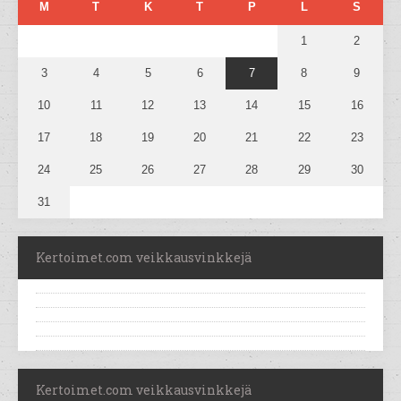
M
T
K
T
P
L
S
1
2
3
4
5
6
7
8
9
10
11
12
13
14
15
16
17
18
19
20
21
22
23
24
25
26
27
28
29
30
31
Kertoimet.com veikkausvinkkejä
Kertoimet.com veikkausvinkkejä