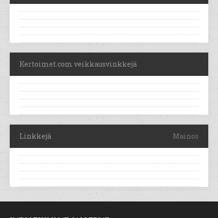
Kertoimet.com veikkausvinkkejä
Linkkejä
Mainos