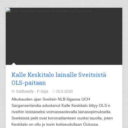
Kalle Keskitalo lainalle Sveitsistä
OLS-paitaan
Salibandy -
F-liiga
12.11.2020
Alkukauden ajan Sveitsin NLB-liigassa UCH
Sarganserlandia edustanut Kalle Keskitalo liittyy OLS:n
riveihin toistaiseksi voimassaolevalla lainasopimuksella.
Sveitsissä pelit ovat koronatilanteen vuoksi tauolla, joten
Keskitalo on ollu jo tovin kotiseudullaan Oulussa.