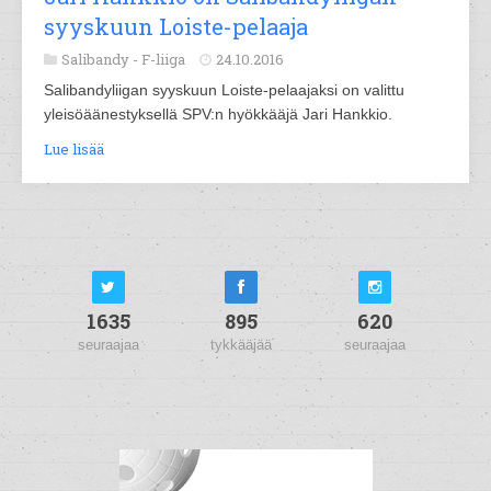
syyskuun Loiste-pelaaja
Salibandy -
F-liiga
24.10.2016
Salibandyliigan syyskuun Loiste-pelaajaksi on valittu
yleisöäänestyksellä SPV:n hyökkääjä Jari Hankkio.
Lue lisää
1635
895
620
seuraajaa
tykkääjää
seuraajaa