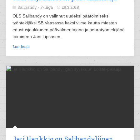
Salibandy -
F-liiga
29.3.2018
OLS Salibandy on valinnut uudeksi päätoimiseksi
työntekijäksi SB Vaasassa kaksi viime kautta miesten
edustusjoukkueen päävalmentajana ja seuratyöntekijänä
toimineen Jani Lipsasen.
Lue lisää
Jari Hankkio on Salibandyliigan