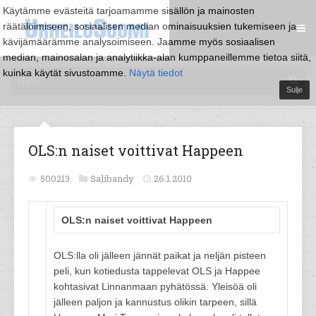
Käytämme evästeitä tarjoamamme sisällön ja mainosten
räätälöimiseen, sosiaalisen median ominaisuuksien tukemiseen ja
kävijämäärämme analysoimiseen. Jaamme myös sosiaalisen
median, mainosalan ja analytiikka-alan kumppaneillemme tietoa siitä,
kuinka käytät sivustoamme.
Näytä tiedot
Sulje
OLS:n naiset voittivat Happeen
500213
Salibandy
26.1.2010
OLS:n naiset voittivat Happeen
OLS:lla oli jälleen jännät paikat ja neljän pisteen
peli, kun kotiedusta tappelevat OLS ja Happee
kohtasivat Linnanmaan pyhätössä. Yleisöä oli
jälleen paljon ja kannustus olikin tarpeen, sillä