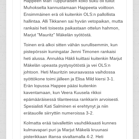
Happeen Mari Tuppuraisen koko suku oli tullut
Muhokselta kannustamaan Happeeta voittoon.
Ensimmäinen erä oli kuitenkin OLS:n pallollista
hallintaa. Alli Tikkanen sai hyvän vetopaikan, mutta
rankaisi heti toisesta paikastaan ottelun hahmon,
Marjut "Mauritz" Mäkelän syötöstä.
Toinen erä alkoi sitten vähän surullisemmin, kun
pistepörssin kuningatar Jenni Timonen rankaisi
heti alussa. Annukka Häkli kuittasi kuitenkin Marjut
Mäkelän upeasta pystysyötöstä ja vei OLS:n
johtoon. Heti Mauritzin seuraavassa vaihdossa
syöttökone toimi jälleen ja Elisa Mild kiersi 3-1.
Erän lopussa Happee pääsi kuitenkin
kaventamaan, kun Veera Kuusela rikkoi
epämääräisessä tilanteessa rankkarin arvoisesti.
Spesialisti Kati Salminen ei erehtynyt ja niin
erätauolle siirryttiin numeroissa 3-2.
Kolmatta erää taivallettiin vauhdikkaasti kunnes
kulmavapari puri ja Marjut Mäkelä kruunasi
pisterikkaan iltansa sivaltamalla 4-2. Heti