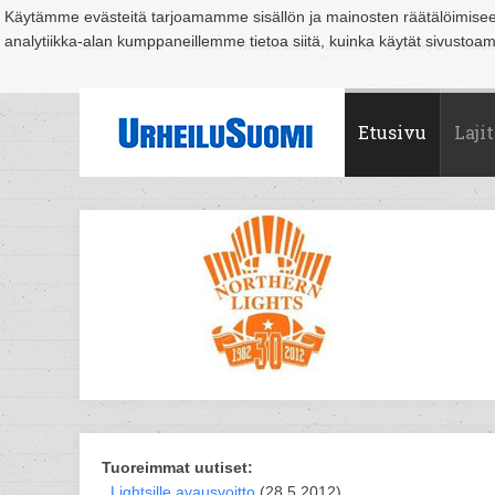
Käytämme evästeitä tarjoamamme sisällön ja mainosten räätälöimise
analytiikka-alan kumppaneillemme tietoa siitä, kuinka käytät sivusto
Suomi
Espoo
Helsinki
Hämeenlinna
Joensuu
Jyväskylä
Kouvo
Etusivu
Lajit
Tuoreimmat uutiset:
Lightsille avausvoitto
(28.5.2012)