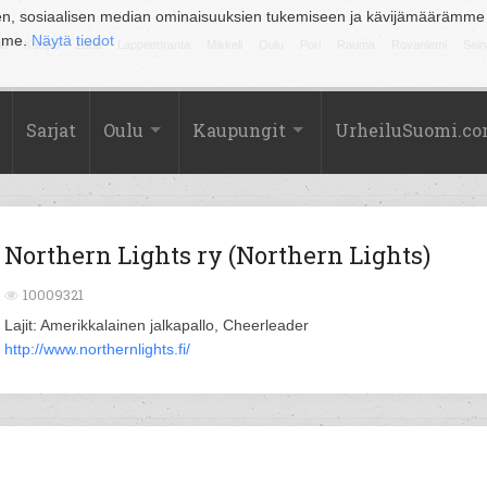
en, sosiaalisen median ominaisuuksien tukemiseen ja kävijämäärämme
amme.
Näytä tiedot
la
Kuopio
Lahti
Lappeenranta
Mikkeli
Oulu
Pori
Rauma
Rovaniemi
Sein
Sarjat
Oulu
Kaupungit
UrheiluSuomi.c
Northern Lights ry (Northern Lights)
10009321
Lajit: Amerikkalainen jalkapallo, Cheerleader
http://www.northernlights.fi/