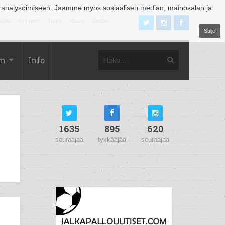
 analysoimiseen. Jaamme myös sosiaalisen median, mainosalan ja
äjoki
Tampere
Turku
Vaasa
Vantaa
Sulje
om
Info
1635
895
620
seuraajaa
tykkääjää
seuraajaa