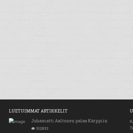
LUETUIMMAT ARTIKKELIT
U
Juhamatti Aaltonen palaa Kärppiin
K
512833
T