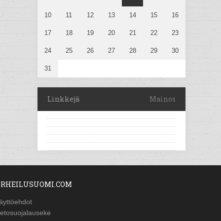
10
11
12
13
14
15
16
17
18
19
20
21
22
23
24
25
26
27
28
29
30
31
Linkkejä
Mainos
RHEILUSUOMI.COM
äyttöehdot
ietosuojalauseke