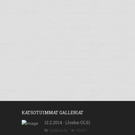
KATSOTUIMMAT GALLERIAT
12.2.2014 - (Josba-OLS)
Salibandy
59457