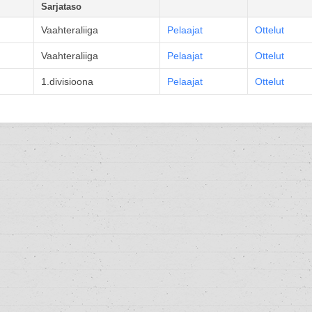
Sarjataso
Vaahteraliiga
Pelaajat
Ottelut
Vaahteraliiga
Pelaajat
Ottelut
1.divisioona
Pelaajat
Ottelut