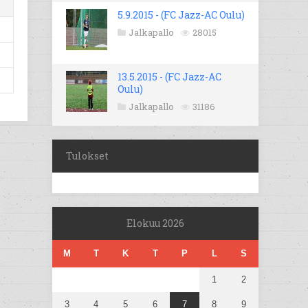
5.9.2015 - (FC Jazz-AC Oulu)
Jalkapallo
28015
13.5.2015 - (FC Jazz-AC
Oulu)
Jalkapallo
31186
Tulokset
Elokuu 2026
M
T
K
T
P
L
S
1
2
3
4
5
6
7
8
9