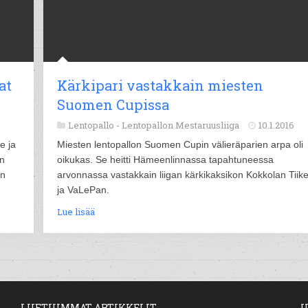
at
Kärkipari vastakkain miesten
Suomen Cupissa
Lentopallo -
Lentopallon Mestaruusliiga
10.1.2016
e ja
Miesten lentopallon Suomen Cupin välieräparien arpa oli
on
oikukas. Se heitti Hämeenlinnassa tapahtuneessa
en
arvonnassa vastakkain liigan kärkikaksikon Kokkolan Tiike
ja VaLePan.
Lue lisää
LUETUIMMAT ARTIKKELIT
U