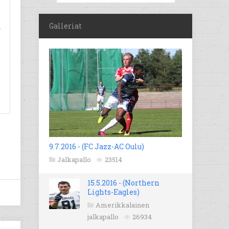
Galleriat
ä
9.7.2016 - (FC Jazz-AC Oulu)
Jalkapallo
23514
15.5.2016 - (Northern
Lights-Eagles)
Amerikkalainen
jalkapallo
26934