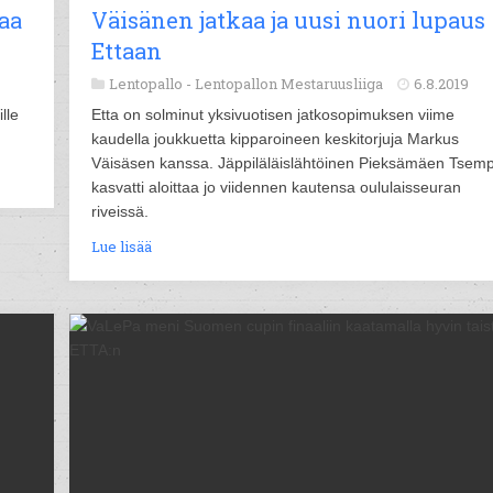
kaa
Väisänen jatkaa ja uusi nuori lupaus
Ettaan
Lentopallo -
Lentopallon Mestaruusliiga
6.8.2019
lle
Etta on solminut yksivuotisen jatkosopimuksen viime
kaudella joukkuetta kipparoineen keskitorjuja Markus
Väisäsen kanssa. Jäppiläläislähtöinen Pieksämäen Tsemp
kasvatti aloittaa jo viidennen kautensa oululaisseuran
riveissä.
Lue lisää