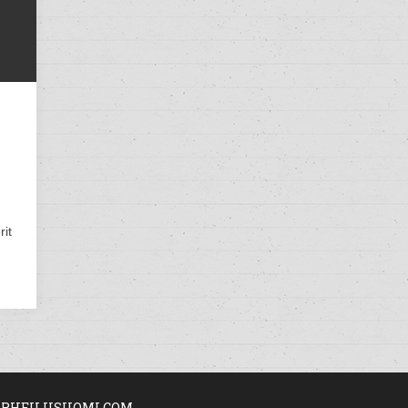
rit
RHEILUSUOMI.COM