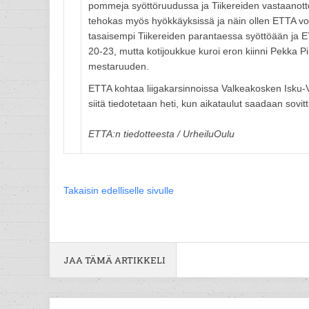
pommeja syöttöruudussa ja Tiikereiden vastaanotto
tehokas myös hyökkäyksissä ja näin ollen ETTA voi
tasaisempi Tiikereiden parantaessa syöttöään ja ET
20-23, mutta kotijoukkue kuroi eron kiinni Pekka Piip
mestaruuden.
ETTA kohtaa liigakarsinnoissa Valkeakosken Isku-Vei
siitä tiedotetaan heti, kun aikataulut saadaan sovit
ETTA:n tiedotteesta / UrheiluOulu
Takaisin edelliselle sivulle
JAA TÄMÄ ARTIKKELI