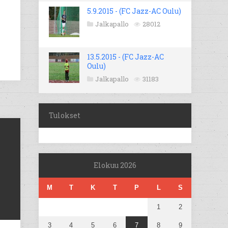
5.9.2015 - (FC Jazz-AC Oulu)
Jalkapallo
28012
13.5.2015 - (FC Jazz-AC
Oulu)
Jalkapallo
31183
Tulokset
Elokuu 2026
M
T
K
T
P
L
S
1
2
3
4
5
6
7
8
9