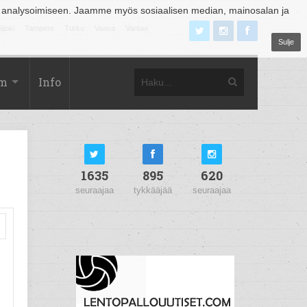
 analysoimiseen. Jaamme myös sosiaalisen median, mainosalan ja
äjoki
Tampere
Turku
Vaasa
Vantaa
Sulje
om
Info
1635
895
620
seuraajaa
tykkääjää
seuraajaa