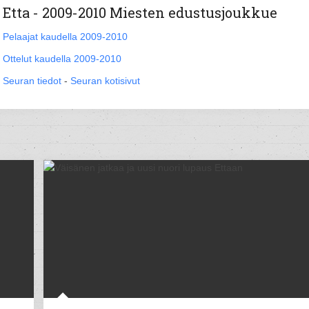
Etta - 2009-2010 Miesten edustusjoukkue
Pelaajat kaudella 2009-2010
Ottelut kaudella 2009-2010
Seuran tiedot
-
Seuran kotisivut