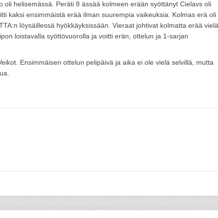
 oli helisemässä. Peräti 8 ässää kolmeen erään syöttänyt Cielavs oli
tti kaksi ensimmäistä erää ilman suurempia vaikeuksia. Kolmas erä oli
TA:n löysäillessä hyökkäyksissään. Vieraat johtivat kolmatta erää viel
on loistavalla syöttövuorolla ja voitti erän, ottelun ja 1-sarjan
kot. Ensimmäisen ottelun pelipäivä ja aika ei ole vielä selvillä, mutta
tua.