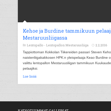
Kehoe ja Burdine tammikuun pelaaj
Mestaruusliigassa
Lentopallo -
Lentopallon Mestaruusliiga
2.2.2016
Tappiottoman Kokkolan Tiikereiden passari Steven Keho
naistenliigakakkosen HPK:n yleispelaaja Keao Burdine 
valittu lentopallon Mestaruusliigan tammikuun Kuukaud
pelaajiksi.
Lue lisää
KATSOTUIMMAT GALLERIAT