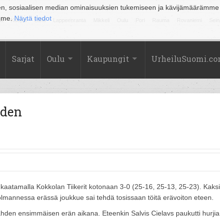
en, sosiaalisen median ominaisuuksien tukemiseen ja kävijämäärämme
amme.
Näytä tiedot
la
Kuopio
Lahti
Lappeenranta
Mikkeli
Oulu
Pori
Rauma
Rovaniemi
Sein
Sarjat
Oulu
Kaupungit
UrheiluSuomi.c
uden
kaatamalla Kokkolan Tiikerit kotonaan 3-0 (25-16, 25-13, 25-23). Kaksi
lmannessa erässä joukkue sai tehdä tosissaan töitä erävoiton eteen.
ahden ensimmäisen erän aikana. Eteenkin Salvis Cielavs paukutti hurjia