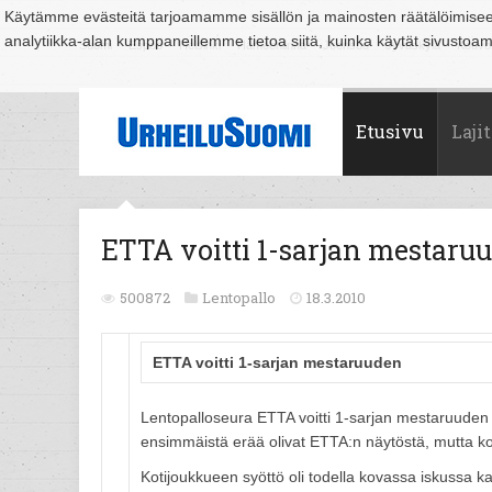
Käytämme evästeitä tarjoamamme sisällön ja mainosten räätälöimise
analytiikka-alan kumppaneillemme tietoa siitä, kuinka käytät sivusto
Suomi
Espoo
Helsinki
Hämeenlinna
Joensuu
Jyväskylä
Kouvo
Etusivu
Lajit
ETTA voitti 1-sarjan mestaru
500872
Lentopallo
18.3.2010
ETTA voitti 1-sarjan mestaruuden
Lentopalloseura ETTA voitti 1-sarjan mestaruuden 
ensimmäistä erää olivat ETTA:n näytöstä, mutta ko
Kotijoukkueen syöttö oli todella kovassa iskussa k