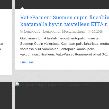
VaLePa meni Suomen cupin finaalii
kaatamalla hyvin taistelleen ETTA:n
Lentopallo -
Lentopallon Mestaruusliiga
6.1.2018
Oululainen ETTA taisteli hienosti lentopallon miesten
ssa
Suomen Cupin välierässä Kupittaan palloiluhallissa, mutta
a
vastassa ollut Vammalan Lentopallo käänsi pelin
vakuuttavasti itselleen. VaLePan voittonumerot olivat 3-1.
Lue lisää