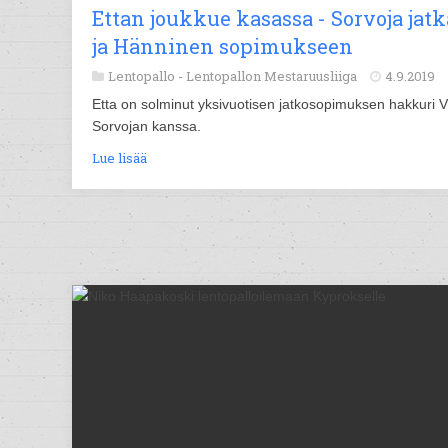
Ettan joukkue kasassa - Sorvoja jat
ja Hänninen sopimukseen
Lentopallo -
Lentopallon Mestaruusliiga
4.9.2019
Etta on solminut yksivuotisen jatkosopimuksen hakkuri Vi
Sorvojan kanssa.
Lue lisää