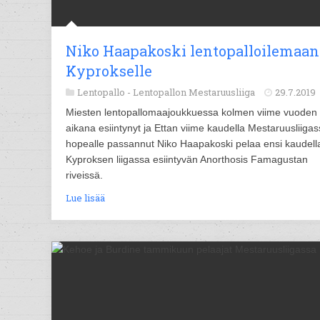
Niko Haapakoski lentopalloilemaan
Kyprokselle
Lentopallo -
Lentopallon Mestaruusliiga
29.7.2019
Miesten lentopallomaajoukkuessa kolmen viime vuoden
aikana esiintynyt ja Ettan viime kaudella Mestaruusliiga
hopealle passannut Niko Haapakoski pelaa ensi kaudell
Kyproksen liigassa esiintyvän Anorthosis Famagustan
riveissä.
Lue lisää