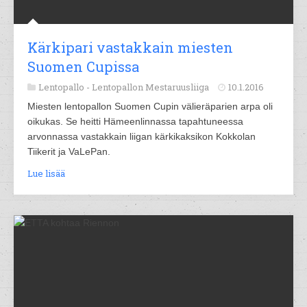
Kärkipari vastakkain miesten
Suomen Cupissa
Lentopallo -
Lentopallon Mestaruusliiga
10.1.2016
Miesten lentopallon Suomen Cupin välieräparien arpa oli
oikukas. Se heitti Hämeenlinnassa tapahtuneessa
arvonnassa vastakkain liigan kärkikaksikon Kokkolan
Tiikerit ja VaLePan.
Lue lisää