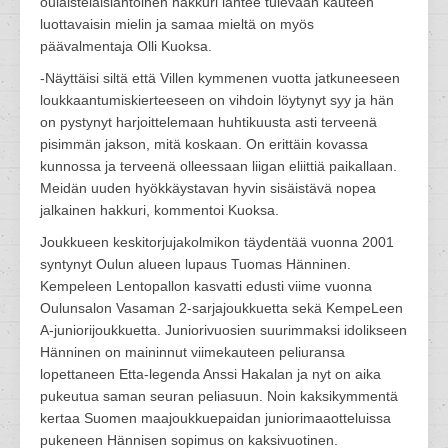
oulaistelaislähtöinen hakkuri lähtee tulevaan kauteen
luottavaisin mielin ja samaa mieltä on myös
päävalmentaja Olli Kuoksa.
-Näyttäisi siltä että Villen kymmenen vuotta jatkuneeseen
loukkaantumiskierteeseen on vihdoin löytynyt syy ja hän
on pystynyt harjoittelemaan huhtikuusta asti terveenä
pisimmän jakson, mitä koskaan. On erittäin kovassa
kunnossa ja terveenä olleessaan liigan eliittiä paikallaan.
Meidän uuden hyökkäystavan hyvin sisäistävä nopea
jalkainen hakkuri, kommentoi Kuoksa.
Joukkueen keskitorjujakolmikon täydentää vuonna 2001
syntynyt Oulun alueen lupaus Tuomas Hänninen.
Kempeleen Lentopallon kasvatti edusti viime vuonna
Oulunsalon Vasaman 2-sarjajoukkuetta sekä KempeLeen
A-juniorijoukkuetta. Juniorivuosien suurimmaksi idolikseen
Hänninen on maininnut viimekauteen peliuransa
lopettaneen Etta-legenda Anssi Hakalan ja nyt on aika
pukeutua saman seuran peliasuun. Noin kaksikymmentä
kertaa Suomen maajoukkuepaidan juniorimaaotteluissa
pukeneen Hännisen sopimus on kaksivuotinen.