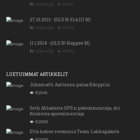
Salibandy
59516
27.10.2013 - (OLS N-Erä III N)
Salibandy
40596
11.1.2014 - (OLS N-Happee N)
Salibandy
40562
LUETUIMMAT ARTIKKELIT
Juhamatti Aaltonen palaa Kärppiin
512941
Seth Abladesta OPS:n päävalmentaja, Ari
Koskesta apuvalmentaja
512506
Etta hakee revanssia Team Lakkapäästä
512400