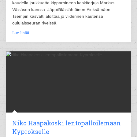
kaudella joukkuetta kipparoineen keskitorjuja Markus
Väisäsen kanssa. Jäppiläläislähtöinen Pieksämäen
Tsempin kasvatti aloittaa jo viidennen kautensa
oululaisseuran riveissä.
Lue lisää
Niko Haapakoski lentopalloilemaan
Kyprokselle