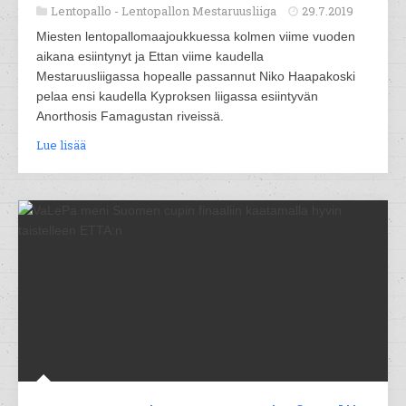
Lentopallo -
Lentopallon Mestaruusliiga
29.7.2019
Miesten lentopallomaajoukkuessa kolmen viime vuoden
aikana esiintynyt ja Ettan viime kaudella
Mestaruusliigassa hopealle passannut Niko Haapakoski
pelaa ensi kaudella Kyproksen liigassa esiintyvän
Anorthosis Famagustan riveissä.
Lue lisää