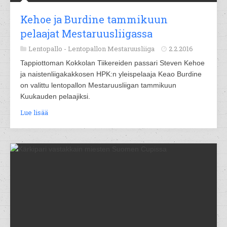
Kehoe ja Burdine tammikuun
pelaajat Mestaruusliigassa
Lentopallo -
Lentopallon Mestaruusliiga
2.2.2016
Tappiottoman Kokkolan Tiikereiden passari Steven Kehoe
ja naistenliigakakkosen HPK:n yleispelaaja Keao Burdine
on valittu lentopallon Mestaruusliigan tammikuun
Kuukauden pelaajiksi.
Lue lisää