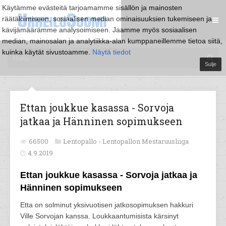
Käytämme evästeitä tarjoamamme sisällön ja mainosten
räätälöimiseen, sosiaalisen median ominaisuuksien tukemiseen ja
kävijämäärämme analysoimiseen. Jaamme myös sosiaalisen
median, mainosalan ja analytiikka-alan kumppaneillemme tietoa siitä,
kuinka käytät sivustoamme.
Näytä tiedot
Sulje
Ettan joukkue kasassa - Sorvoja
jatkaa ja Hänninen sopimukseen
66500
Lentopallo -
Lentopallon Mestaruusliiga
4.9.2019
Ettan joukkue kasassa - Sorvoja jatkaa ja
Hänninen sopimukseen
Etta on solminut yksivuotisen jatkosopimuksen hakkuri
Ville Sorvojan kanssa. Loukkaantumisista kärsinyt