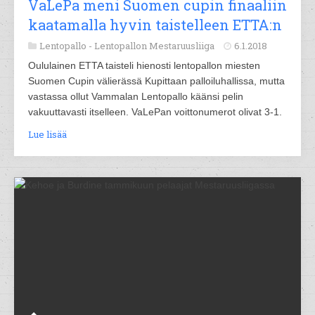
VaLePa meni Suomen cupin finaaliin
kaatamalla hyvin taistelleen ETTA:n
Lentopallo -
Lentopallon Mestaruusliiga
6.1.2018
Oululainen ETTA taisteli hienosti lentopallon miesten
Suomen Cupin välierässä Kupittaan palloiluhallissa, mutta
vastassa ollut Vammalan Lentopallo käänsi pelin
vakuuttavasti itselleen. VaLePan voittonumerot olivat 3-1.
Lue lisää