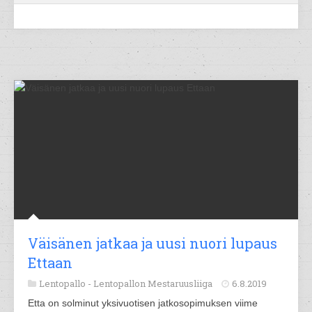
Väisänen jatkaa ja uusi nuori lupaus
Ettaan
Lentopallo -
Lentopallon Mestaruusliiga
6.8.2019
Etta on solminut yksivuotisen jatkosopimuksen viime