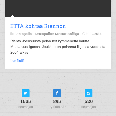
ETTA kohtaa Riennon
Lentopallo -
Lentopallon Mestaruusliiga
10.12.2014
Riento Joensuusta pelaa nyt kymmenettä kautta
Mestaruusliigassa. Joukkue on pelannut liigassa vuodesta
2004 alkaen.
Lue lisää
1635
895
620
seuraajaa
tykkääjää
seuraajaa