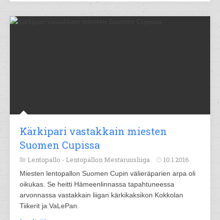
Kärkipari vastakkain miesten
Suomen Cupissa
Lentopallo -
Lentopallon Mestaruusliiga
10.1.2016
Miesten lentopallon Suomen Cupin välieräparien arpa oli
oikukas. Se heitti Hämeenlinnassa tapahtuneessa
arvonnassa vastakkain liigan kärkikaksikon Kokkolan
Tiikerit ja VaLePan.