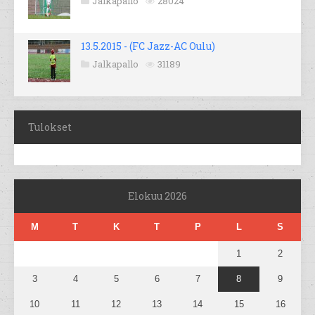
Jalkapallo
28024
13.5.2015 - (FC Jazz-AC Oulu)
Jalkapallo
31189
Tulokset
Elokuu 2026
M
T
K
T
P
L
S
1
2
3
4
5
6
7
8
9
10
11
12
13
14
15
16