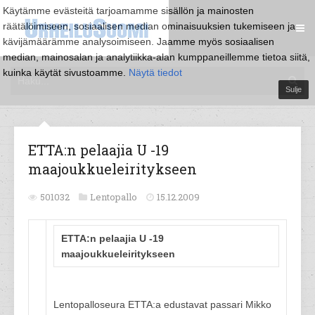
Käytämme evästeitä tarjoamamme sisällön ja mainosten
räätälöimiseen, sosiaalisen median ominaisuuksien tukemiseen ja
kävijämäärämme analysoimiseen. Jaamme myös sosiaalisen
median, mainosalan ja analytiikka-alan kumppaneillemme tietoa siitä,
kuinka käytät sivustoamme.
Näytä tiedot
Sulje
ETTA:n pelaajia U -19
maajoukkueleiritykseen
501032
Lentopallo
15.12.2009
ETTA:n pelaajia U -19
maajoukkueleiritykseen
Lentopalloseura ETTA:a edustavat passari Mikko