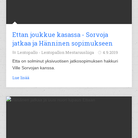
Ettan joukkue kasassa - Sorvoja
jatkaa ja Hänninen sopimukseen
Lentopallo -
Lentopallon Mestaruusliiga
4.9.2019
Etta on solminut yksivuotisen jatkosopimuksen hakkuri
Ville Sorvojan kanssa.
Lue lisää