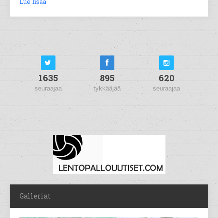
Lue lisää
1635
895
620
seuraajaa
tykkääjää
seuraajaa
Galleriat