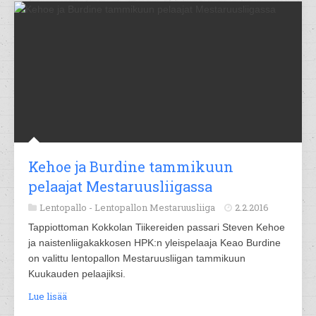
Kehoe ja Burdine tammikuun
pelaajat Mestaruusliigassa
Lentopallo -
Lentopallon Mestaruusliiga
2.2.2016
Tappiottoman Kokkolan Tiikereiden passari Steven Kehoe
ja naistenliigakakkosen HPK:n yleispelaaja Keao Burdine
on valittu lentopallon Mestaruusliigan tammikuun
Kuukauden pelaajiksi.
Lue lisää