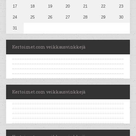
17
18
19
20
21
22
23
24
25
26
27
28
29
30
31
Kertoimet.com veikkausvinkkejä
Kertoimet.com veikkausvinkkejä