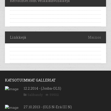
Kertoimet.com veikkausvinkkejä
Linkkejä
Mainos
KATSOTUIMMAT GALLERIAT
12.2.2014 - (Josba-OLS)
Salibandy
59502
27.10.2013 - (OLS N-Erä III N)