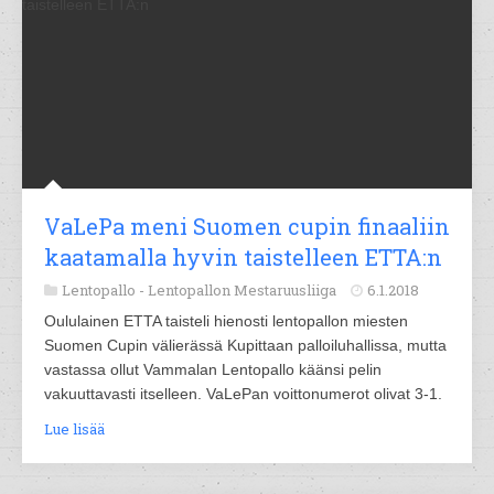
VaLePa meni Suomen cupin finaaliin
kaatamalla hyvin taistelleen ETTA:n
Lentopallo -
Lentopallon Mestaruusliiga
6.1.2018
Oululainen ETTA taisteli hienosti lentopallon miesten
Suomen Cupin välierässä Kupittaan palloiluhallissa, mutta
vastassa ollut Vammalan Lentopallo käänsi pelin
vakuuttavasti itselleen. VaLePan voittonumerot olivat 3-1.
Lue lisää