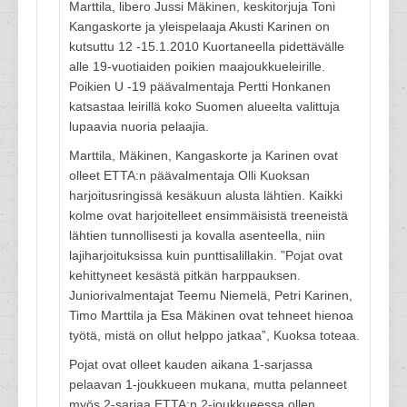
Marttila, libero Jussi Mäkinen, keskitorjuja Toni
Kangaskorte ja yleispelaaja Akusti Karinen on
kutsuttu 12 -15.1.2010 Kuortaneella pidettävälle
alle 19-vuotiaiden poikien maajoukkueleirille.
Poikien U -19 päävalmentaja Pertti Honkanen
katsastaa leirillä koko Suomen alueelta valittuja
lupaavia nuoria pelaajia.
Marttila, Mäkinen, Kangaskorte ja Karinen ovat
olleet ETTA:n päävalmentaja Olli Kuoksan
harjoitusringissä kesäkuun alusta lähtien. Kaikki
kolme ovat harjoitelleet ensimmäisistä treeneistä
lähtien tunnollisesti ja kovalla asenteella, niin
lajiharjoituksissa kuin punttisalillakin. ”Pojat ovat
kehittyneet kesästä pitkän harppauksen.
Juniorivalmentajat Teemu Niemelä, Petri Karinen,
Timo Marttila ja Esa Mäkinen ovat tehneet hienoa
työtä, mistä on ollut helppo jatkaa”, Kuoksa toteaa.
Pojat ovat olleet kauden aikana 1-sarjassa
pelaavan 1-joukkueen mukana, mutta pelanneet
myös 2-sarjaa ETTA:n 2-joukkueessa ollen