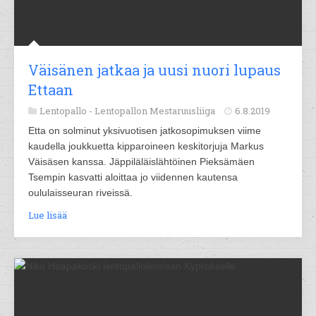
Väisänen jatkaa ja uusi nuori lupaus
Ettaan
Lentopallo -
Lentopallon Mestaruusliiga
6.8.2019
Etta on solminut yksivuotisen jatkosopimuksen viime
kaudella joukkuetta kipparoineen keskitorjuja Markus
Väisäsen kanssa. Jäppiläläislähtöinen Pieksämäen
Tsempin kasvatti aloittaa jo viidennen kautensa
oululaisseuran riveissä.
Lue lisää