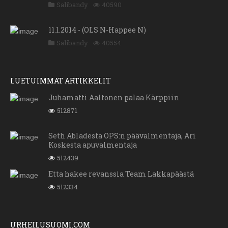
Salibandy
40590
11.1.2014 - (OLS N-Happee N)
Salibandy
40554
LUETUIMMAT ARTIKKELIT
Juhamatti Aaltonen palaa Kärppiin
512871
Seth Abladesta OPS:n päävalmentaja, Ari
Koskesta apuvalmentaja
512439
Etta hakee revanssia Team Lakkapäästä
512334
URHEILUSUOMI.COM