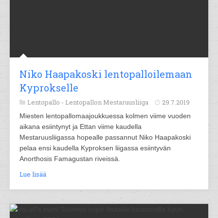
Niko Haapakoski lentopalloilemaan
Kyprokselle
Lentopallo -
Lentopallon Mestaruusliiga
29.7.2019
Miesten lentopallomaajoukkuessa kolmen viime vuoden
aikana esiintynyt ja Ettan viime kaudella
Mestaruusliigassa hopealle passannut Niko Haapakoski
pelaa ensi kaudella Kyproksen liigassa esiintyvän
Anorthosis Famagustan riveissä.
Lue lisää