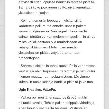
erityisesti erien lopuissa hankittiin tärkeitä pisteitä.
Tämä oli koko joukkueen voitto, eikä kenenkään
yksittäisen pelaajan.
- Kolmannen erän loppua en käsitä, siinä
kadotettiin peli, mutta onneksi saatiin paketti
kasaan neljännessä. Vaikka pelin taso meillä
vaihteli tänään verkon molemmin puolin niin ainoa
mistä voi oikeastaan olla murheissaan on
laitahyökkääminen. Molempien meidän
yleispelaajien pitää pystyä parantamaan
prosenttejaan.
- Soares aloitti pelin tehokkaasti. Pelin vanhetessa
vastustaja alkoi torjumaan paremmin ja hän joutui
hieman muuttamaan pelaamistaan. Löysimme
kuitenkin uusia keinoja hankkia pisteitä ja voittaa.
Ugis Krastins, VaLePa:
- Vaikea peli meiltä, ei saatu peliä pyörimään
halutulla tavalla. Tehtiin paljon helppoja virheitä ja
erien loput olivat meiltä heikkoja. Vastustajan