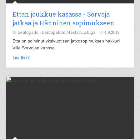
Ettan joukkue kasassa - Sorvoja
jatkaa ja Hänninen sopimukseen
Lentopallo -
Lentopallon Mestaruusliiga
4.9.2019
Etta on solminut yksivuotisen jatkosopimuksen hakkuri
Ville Sorvojan kanssa.
Lue lisää