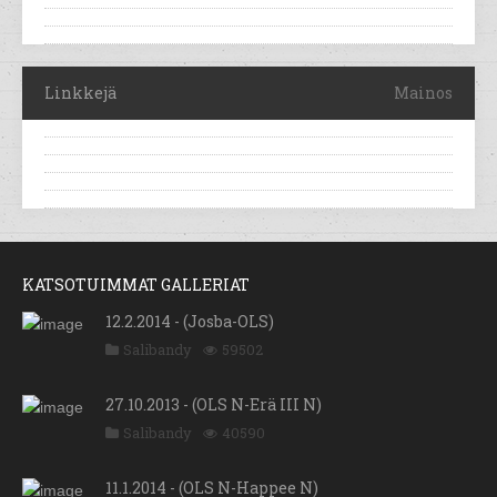
Linkkejä
Mainos
KATSOTUIMMAT GALLERIAT
12.2.2014 - (Josba-OLS)
Salibandy
59502
27.10.2013 - (OLS N-Erä III N)
Salibandy
40590
11.1.2014 - (OLS N-Happee N)