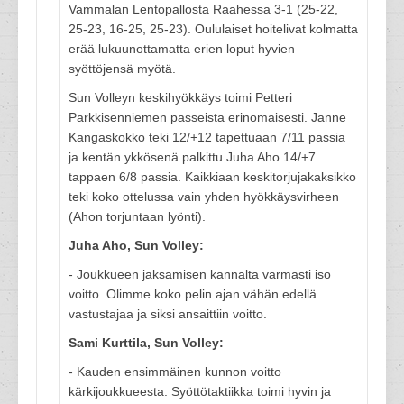
Vammalan Lentopallosta Raahessa 3-1 (25-22,
25-23, 16-25, 25-23). Oululaiset hoitelivat kolmatta
erää lukuunottamatta erien loput hyvien
syöttöjensä myötä.
Sun Volleyn keskihyökkäys toimi Petteri
Parkkisenniemen passeista erinomaisesti. Janne
Kangaskokko teki 12/+12 tapettuaan 7/11 passia
ja kentän ykkösenä palkittu Juha Aho 14/+7
tappaen 6/8 passia. Kaikkiaan keskitorjujakaksikko
teki koko ottelussa vain yhden hyökkäysvirheen
(Ahon torjuntaan lyönti).
Juha Aho, Sun Volley:
- Joukkueen jaksamisen kannalta varmasti iso
voitto. Olimme koko pelin ajan vähän edellä
vastustajaa ja siksi ansaittiin voitto.
Sami Kurttila, Sun Volley:
- Kauden ensimmäinen kunnon voitto
kärkijoukkueesta. Syöttötaktiikka toimi hyvin ja