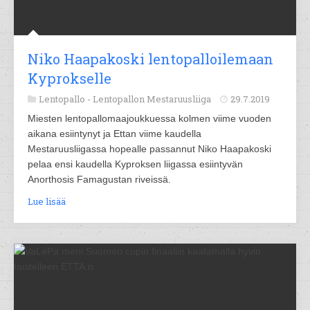
Niko Haapakoski lentopalloilemaan
Kyprokselle
Lentopallo -
Lentopallon Mestaruusliiga
29.7.2019
Miesten lentopallomaajoukkuessa kolmen viime vuoden
aikana esiintynyt ja Ettan viime kaudella
Mestaruusliigassa hopealle passannut Niko Haapakoski
pelaa ensi kaudella Kyproksen liigassa esiintyvän
Anorthosis Famagustan riveissä.
Lue lisää