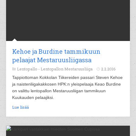
Kehoe ja Burdine tammikuun
pelaajat Mestaruusliigassa
Lentopallo -
Lentopallon Mestaruusliiga
2.2.2016
Tappiottoman Kokkolan Tiikereiden passari Steven Kehoe
ja naistenliigakakkosen HPK:n yleispelaaja Keao Burdine
on valittu lentopallon Mestaruusliigan tammikuun
Kuukauden pelaajiksi.
Lue lisää