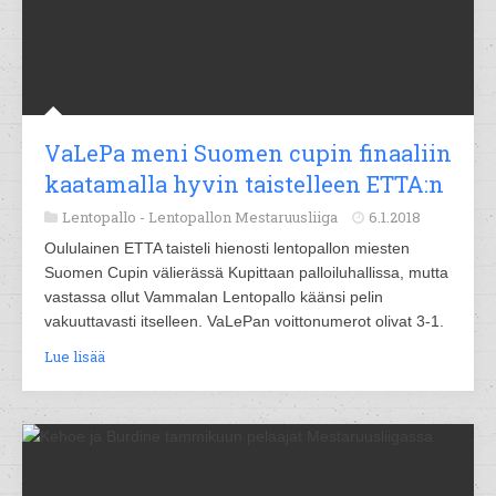
VaLePa meni Suomen cupin finaaliin
kaatamalla hyvin taistelleen ETTA:n
Lentopallo -
Lentopallon Mestaruusliiga
6.1.2018
Oululainen ETTA taisteli hienosti lentopallon miesten
Suomen Cupin välierässä Kupittaan palloiluhallissa, mutta
vastassa ollut Vammalan Lentopallo käänsi pelin
vakuuttavasti itselleen. VaLePan voittonumerot olivat 3-1.
Lue lisää