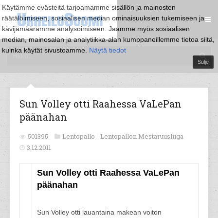
Käytämme evästeitä tarjoamamme sisällön ja mainosten
räätälöimiseen, sosiaalisen median ominaisuuksien tukemiseen ja
kävijämäärämme analysoimiseen. Jaamme myös sosiaalisen
median, mainosalan ja analytiikka-alan kumppaneillemme tietoa siitä,
kuinka käytät sivustoamme.
Näytä tiedot
Sulje
Sun Volley otti Raahessa VaLePan
päänahan
501395
Lentopallo -
Lentopallon Mestaruusliiga
3.12.2011
Sun Volley otti Raahessa VaLePan
päänahan
Sun Volley otti lauantaina makean voiton