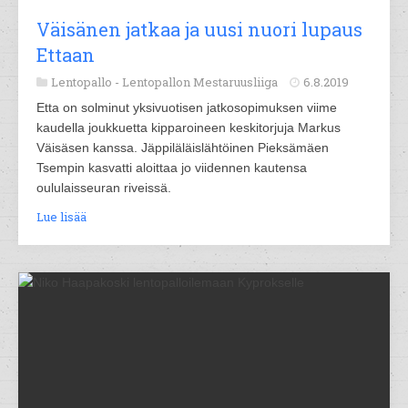
Väisänen jatkaa ja uusi nuori lupaus
Ettaan
Lentopallo -
Lentopallon Mestaruusliiga
6.8.2019
Etta on solminut yksivuotisen jatkosopimuksen viime
kaudella joukkuetta kipparoineen keskitorjuja Markus
Väisäsen kanssa. Jäppiläläislähtöinen Pieksämäen
Tsempin kasvatti aloittaa jo viidennen kautensa
oululaisseuran riveissä.
Lue lisää