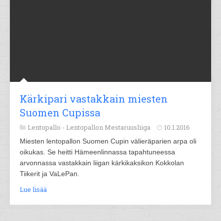
Kärkipari vastakkain miesten
Suomen Cupissa
Lentopallo -
Lentopallon Mestaruusliiga
10.1.2016
Miesten lentopallon Suomen Cupin välieräparien arpa oli
oikukas. Se heitti Hämeenlinnassa tapahtuneessa
arvonnassa vastakkain liigan kärkikaksikon Kokkolan
Tiikerit ja VaLePan.
Lue lisää