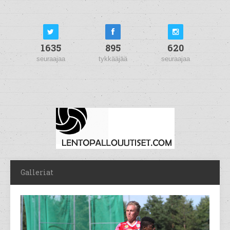
1635
895
620
seuraajaa
tykkääjää
seuraajaa
Galleriat