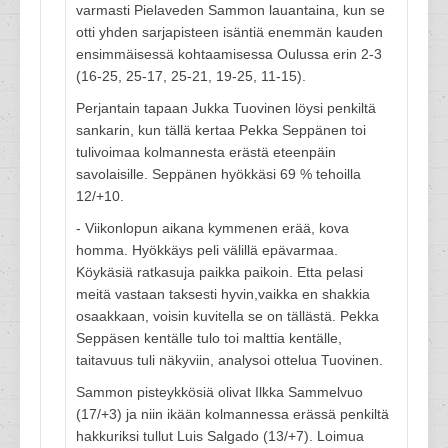
varmasti Pielaveden Sammon lauantaina, kun se
otti yhden sarjapisteen isäntiä enemmän kauden
ensimmäisessä kohtaamisessa Oulussa erin 2-3
(16-25, 25-17, 25-21, 19-25, 11-15).
Perjantain tapaan Jukka Tuovinen löysi penkiltä
sankarin, kun tällä kertaa Pekka Seppänen toi
tulivoimaa kolmannesta erästä eteenpäin
savolaisille. Seppänen hyökkäsi 69 % tehoilla
12/+10.
- Viikonlopun aikana kymmenen erää, kova
homma. Hyökkäys peli välillä epävarmaa.
Köykäsiä ratkasuja paikka paikoin. Etta pelasi
meitä vastaan taksesti hyvin,vaikka en shakkia
osaakkaan, voisin kuvitella se on tällästä. Pekka
Seppäsen kentälle tulo toi malttia kentälle,
taitavuus tuli näkyviin, analysoi ottelua Tuovinen.
Sammon pisteykkösiä olivat Ilkka Sammelvuo
(17/+3) ja niin ikään kolmannessa erässä penkiltä
hakkuriksi tullut Luis Salgado (13/+7). Loimua