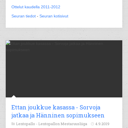
Ottelut kaudella 2011-2012
Seuran tiedot
-
Seuran kotisivut
Ettan joukkue kasassa - Sorvoja
jatkaa ja Hänninen sopimukseen
Lentopallo -
Lentopallon Mestaruusliiga
4.9.2019