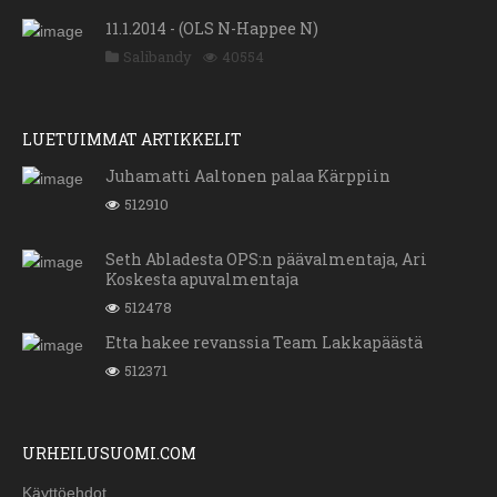
11.1.2014 - (OLS N-Happee N)
Salibandy
40554
LUETUIMMAT ARTIKKELIT
Juhamatti Aaltonen palaa Kärppiin
512910
Seth Abladesta OPS:n päävalmentaja, Ari
Koskesta apuvalmentaja
512478
Etta hakee revanssia Team Lakkapäästä
512371
URHEILUSUOMI.COM
Käyttöehdot