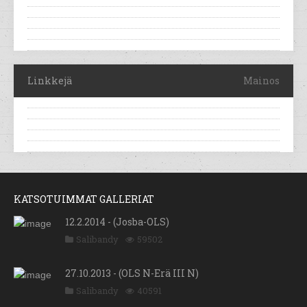
Linkkejä
Mainos
KATSOTUIMMAT GALLERIAT
12.2.2014 - (Josba-OLS)
Salibandy
59502
27.10.2013 - (OLS N-Erä III N)
Salibandy
40591