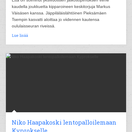
Etta on solminut yksivuotisen jatkosopimuksen viime
kaudella joukkuetta kipparoineen keskitorjuja Markus
Väisäsen kanssa. Jäppiläläislähtöinen Pieksämäen
Tsempin kasvatti aloittaa jo viidennen kautensa
oululaisseuran riveissä.
Lue lisää
Niko Haapakoski lentopalloilemaan
Kyprokselle