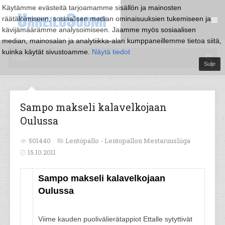
Käytämme evästeitä tarjoamamme sisällön ja mainosten
räätälöimiseen, sosiaalisen median ominaisuuksien tukemiseen ja
kävijämäärämme analysoimiseen. Jaamme myös sosiaalisen
median, mainosalan ja analytiikka-alan kumppaneillemme tietoa siitä,
kuinka käytät sivustoamme.
Näytä tiedot
Sulje
Sampo makseli kalavelkojaan
Oulussa
501440
Lentopallo -
Lentopallon Mestaruusliiga
15.10.2011
Sampo makseli kalavelkojaan
Oulussa
Viime kauden puolivälierätappiot Ettalle sytyttivät