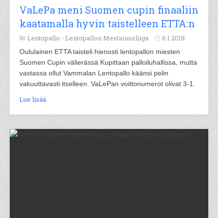
VaLePa meni Suomen cupin finaaliin
kaatamalla hyvin taistelleen ETTA:n
Lentopallo -
Lentopallon Mestaruusliiga
6.1.2018
Oululainen ETTA taisteli hienosti lentopallon miesten
Suomen Cupin välierässä Kupittaan palloiluhallissa, mutta
vastassa ollut Vammalan Lentopallo käänsi pelin
vakuuttavasti itselleen. VaLePan voittonumerot olivat 3-1.
Lue lisää