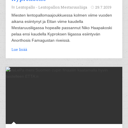
Lentopallo -
Lentopallon Mestaruusliiga
29.7.2019
Miesten lentopallomaajoukkuessa kolmen viime vuoden
aikana esiintynyt ja Ettan viime kaudella
Mestaruusliigassa hopealle passannut Niko Haapakoski
pelaa ensi kaudella Kyproksen liigassa esiintyvän
Anorthosis Famagustan riveissä.
Lue lisää