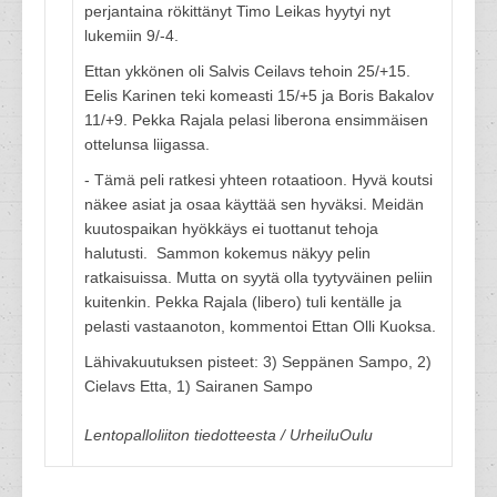
perjantaina rökittänyt Timo Leikas hyytyi nyt
lukemiin 9/-4.
Ettan ykkönen oli Salvis Ceilavs tehoin 25/+15.
Eelis Karinen teki komeasti 15/+5 ja Boris Bakalov
11/+9. Pekka Rajala pelasi liberona ensimmäisen
ottelunsa liigassa.
- Tämä peli ratkesi yhteen rotaatioon. Hyvä koutsi
näkee asiat ja osaa käyttää sen hyväksi. Meidän
kuutospaikan hyökkäys ei tuottanut tehoja
halutusti. Sammon kokemus näkyy pelin
ratkaisuissa. Mutta on syytä olla tyytyväinen peliin
kuitenkin. Pekka Rajala (libero) tuli kentälle ja
pelasti vastaanoton, kommentoi Ettan Olli Kuoksa.
Lähivakuutuksen pisteet: 3) Seppänen Sampo, 2)
Cielavs Etta, 1) Sairanen Sampo
Lentopalloliiton tiedotteesta / UrheiluOulu