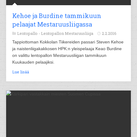
Kehoe ja Burdine tammikuun
pelaajat Mestaruusliigassa
Lentopallo -
Lentopallon Mestaruusliiga
2.2.2016
Tappiottoman Kokkolan Tiikereiden passari Steven Kehoe
ja naistenliigakakkosen HPK:n yleispelaaja Keao Burdine
on valittu lentopallon Mestaruusliigan tammikuun
Kuukauden pelaajiksi.
Lue lisää