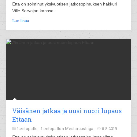
Etta on solminut yksivuotisen jatkosopimuksen hakkuri
Ville Sorvojan kanssa.
Lue lisää
Väisänen jatkaa ja uusi nuori lupaus
Ettaan
Lentopallo -
Lentopallon Mestaruusliiga
6.8.2019