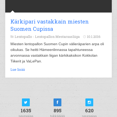
Kärkipari vastakkain miesten
Suomen Cupissa
Lentopallo -
Lentopallon Mestaruusliiga
10.1.2016
Miesten lentopallon Suomen Cupin välieräparien arpa oli
oikukas. Se heitti Hämeenlinnassa tapahtuneessa
arvonnassa vastakkain liigan kärkikaksikon Kokkolan
Tiikerit ja VaLePan.
Lue lisää
1635
895
620
seuraajaa
tykkääjää
seuraajaa