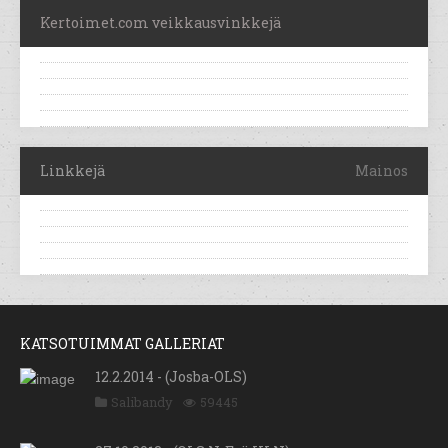
Kertoimet.com veikkausvinkkejä
Linkkejä
Mainos
KATSOTUIMMAT GALLERIAT
12.2.2014 - (Josba-OLS)
Salibandy
59445