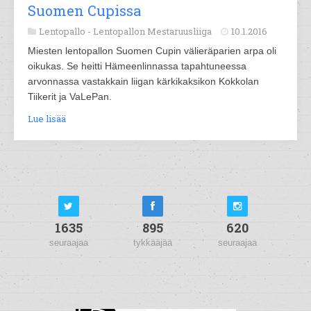
Suomen Cupissa
Lentopallo -
Lentopallon Mestaruusliiga
10.1.2016
Miesten lentopallon Suomen Cupin välieräparien arpa oli
oikukas. Se heitti Hämeenlinnassa tapahtuneessa
arvonnassa vastakkain liigan kärkikaksikon Kokkolan
Tiikerit ja VaLePan.
Lue lisää
1635
895
620
seuraajaa
tykkääjää
seuraajaa