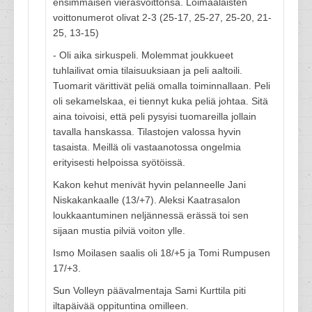
ensimmäisen vierasvoittonsa. Loimaalaisten
voittonumerot olivat 2-3 (25-17, 25-27, 25-20, 21-
25, 13-15)
- Oli aika sirkuspeli. Molemmat joukkueet
tuhlailivat omia tilaisuuksiaan ja peli aaltoili.
Tuomarit värittivät peliä omalla toiminnallaan. Peli
oli sekamelskaa, ei tiennyt kuka peliä johtaa. Sitä
aina toivoisi, että peli pysyisi tuomareilla jollain
tavalla hanskassa. Tilastojen valossa hyvin
tasaista. Meillä oli vastaanotossa ongelmia
erityisesti helpoissa syötöissä.
Kakon kehut menivät hyvin pelanneelle Jani
Niskakankaalle (13/+7). Aleksi Kaatrasalon
loukkaantuminen neljännessä erässä toi sen
sijaan mustia pilviä voiton ylle.
Ismo Moilasen saalis oli 18/+5 ja Tomi Rumpusen
17/+3.
Sun Volleyn päävalmentaja Sami Kurttila piti
iltapäivää oppituntina omilleen.