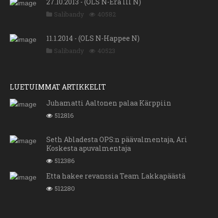
27.10.2013 - (OLS N-Erä III N)
Salibandy
40582
11.1.2014 - (OLS N-Happee N)
Salibandy
40523
LUETUIMMAT ARTIKKELIT
Juhamatti Aaltonen palaa Kärppiin
512816
Seth Abladesta OPS:n päävalmentaja, Ari
Koskesta apuvalmentaja
512386
Etta hakee revanssia Team Lakkapäästä
512280