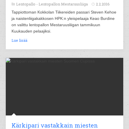
Lentopallo -
Lentopallon Mestaruusliiga
2.2.2016
Tappiottoman Kokkolan Tiikereiden passari Steven Kehoe
ja naistenliigakakkosen HPK:n yleispelaaja Keao Burdine
on valittu lentopallon Mestaruusliigan tammikuun
Kuukauden pelaajiksi.
Lue lisää
Kärkipari vastakkain miesten