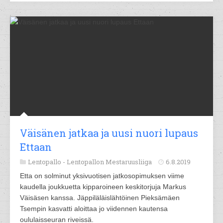
Väisänen jatkaa ja uusi nuori lupaus
Ettaan
Lentopallo -
Lentopallon Mestaruusliiga
6.8.2019
Etta on solminut yksivuotisen jatkosopimuksen viime
kaudella joukkuetta kipparoineen keskitorjuja Markus
Väisäsen kanssa. Jäppiläläislähtöinen Pieksämäen
Tsempin kasvatti aloittaa jo viidennen kautensa
oululaisseuran riveissä.