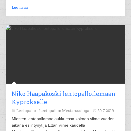
Lue lisää
Niko Haapakoski lentopalloilemaan
Kyprokselle
Lentopallo -
Lentopallon Mestaruusliiga
29.7.2019
Miesten lentopallomaajoukkuessa kolmen viime vuoden
aikana esiintynyt ja Ettan viime kaudella