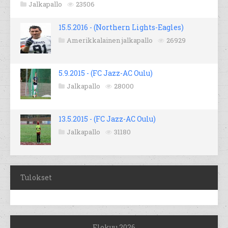
Jalkapallo
23506
15.5.2016 - (Northern Lights-Eagles)
Amerikkalainen jalkapallo
26929
5.9.2015 - (FC Jazz-AC Oulu)
Jalkapallo
28000
13.5.2015 - (FC Jazz-AC Oulu)
Jalkapallo
31180
Tulokset
Elokuu 2026