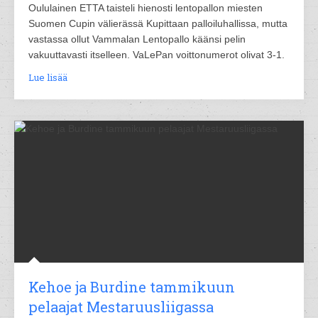
Oululainen ETTA taisteli hienosti lentopallon miesten
Suomen Cupin välierässä Kupittaan palloiluhallissa, mutta
vastassa ollut Vammalan Lentopallo käänsi pelin
vakuuttavasti itselleen. VaLePan voittonumerot olivat 3-1.
Lue lisää
Kehoe ja Burdine tammikuun
pelaajat Mestaruusliigassa