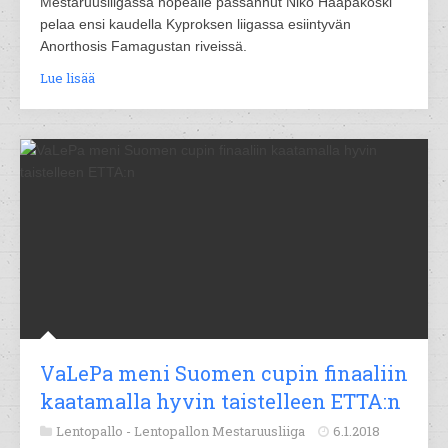
Mestaruusliigassa hopealle passannut Niko Haapakoski
pelaa ensi kaudella Kyproksen liigassa esiintyvän
Anorthosis Famagustan riveissä.
Lue lisää
VaLePa meni Suomen cupin finaaliin
kaatamalla hyvin taistelleen ETTA:n
Lentopallo -
Lentopallon Mestaruusliiga
6.1.2018