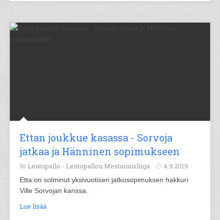
Ettan joukkue kasassa - Sorvoja
jatkaa ja Hänninen sopimukseen
Lentopallo -
Lentopallon Mestaruusliiga
4.9.2019
Etta on solminut yksivuotisen jatkosopimuksen hakkuri
Ville Sorvojan kanssa.
Lue lisää