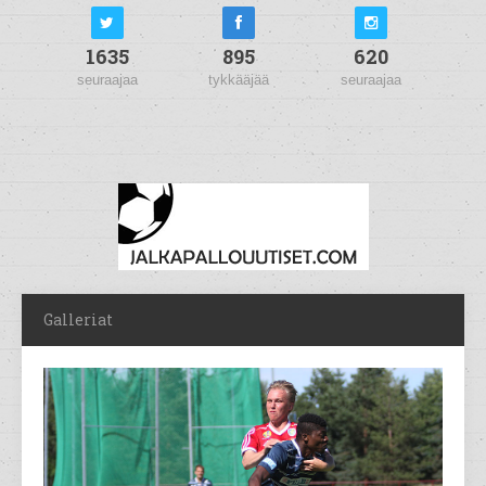
1635
895
620
seuraajaa
tykkääjää
seuraajaa
Galleriat