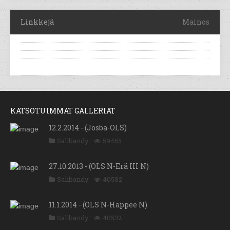
Linkkejä
Mainos
KATSOTUIMMAT GALLERIAT
12.2.2014 - (Josba-OLS)
Salibandy
59455
27.10.2013 - (OLS N-Erä III N)
Salibandy
40582
11.1.2014 - (OLS N-Happee N)
Salibandy
40532