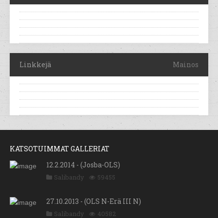
Linkkejä
Mainos
KATSOTUIMMAT GALLERIAT
12.2.2014 - (Josba-OLS)
Salibandy
59455
27.10.2013 - (OLS N-Erä III N)
Salibandy
40582