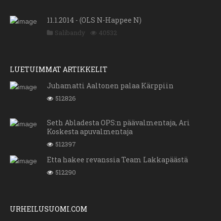
11.1.2014 - (OLS N-Happee N)
Salibandy
40532
LUETUIMMAT ARTIKKELIT
Juhamatti Aaltonen palaa Kärppiin
512826
Seth Abladesta OPS:n päävalmentaja, Ari
Koskesta apuvalmentaja
512397
Etta hakee revanssia Team Lakkapäästä
512290
URHEILUSUOMI.COM