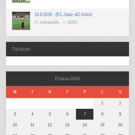
13.5.2015 - (FC Jazz-AC Oulu)
Jalkapallo
31183
Tulokset
Elokuu 2026
M
T
K
T
P
L
S
1
2
3
4
5
6
7
8
9
10
11
12
13
14
15
16