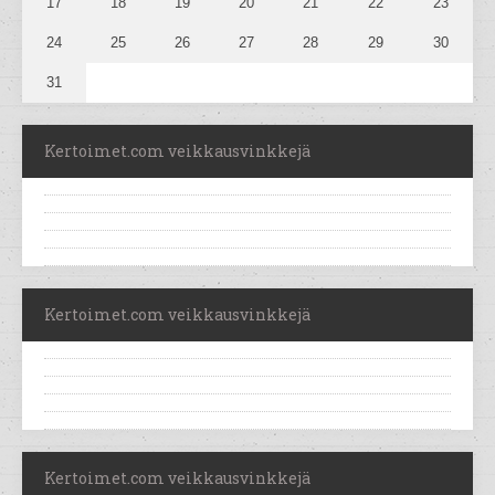
17
18
19
20
21
22
23
24
25
26
27
28
29
30
31
Kertoimet.com veikkausvinkkejä
Kertoimet.com veikkausvinkkejä
Kertoimet.com veikkausvinkkejä