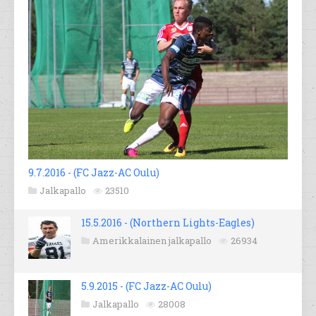
9.7.2016 - (FC Jazz-AC Oulu)
Jalkapallo
23510
15.5.2016 - (Northern Lights-Eagles)
Amerikkalainen jalkapallo
26934
5.9.2015 - (FC Jazz-AC Oulu)
Jalkapallo
28008