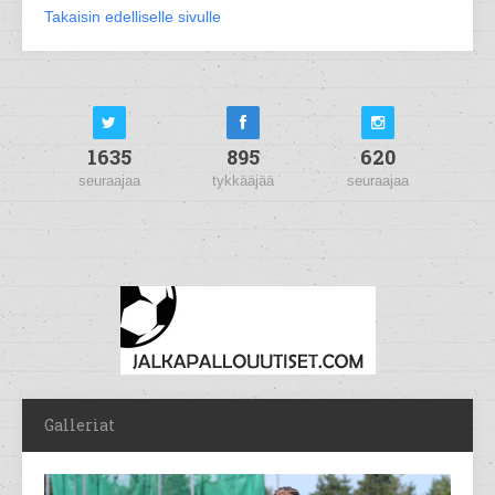
Takaisin edelliselle sivulle
1635
895
620
seuraajaa
tykkääjää
seuraajaa
Galleriat