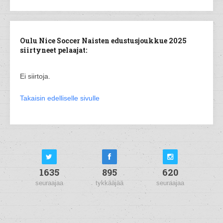
Oulu Nice Soccer Naisten edustusjoukkue 2025
siirtyneet pelaajat:
Ei siirtoja.
Takaisin edelliselle sivulle
1635
895
620
seuraajaa
tykkääjää
seuraajaa