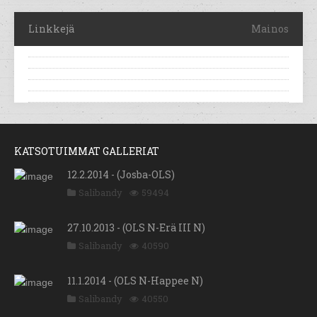
Linkkejä
Mainos
KATSOTUIMMAT GALLERIAT
12.2.2014 - (Josba-OLS)
Salibandy
59494
27.10.2013 - (OLS N-Erä III N)
Salibandy
40590
11.1.2014 - (OLS N-Happee N)
Salibandy
40550