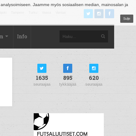
 analysoimiseen. Jaamme myös sosiaalisen median, mainosalan ja
äjoki
Tampere
Turku
Vaasa
Vantaa
Sulje
om
Info
1635
895
620
seuraajaa
tykkääjää
seuraajaa