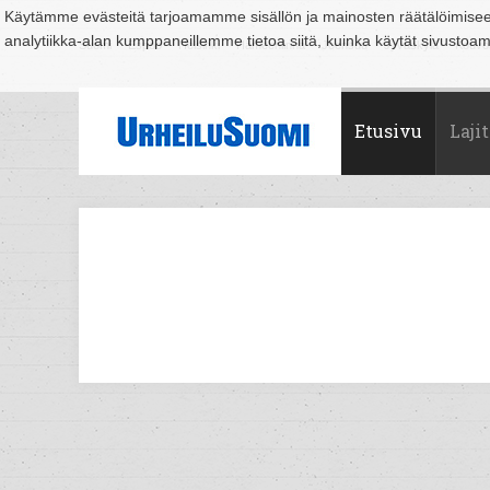
Käytämme evästeitä tarjoamamme sisällön ja mainosten räätälöimise
analytiikka-alan kumppaneillemme tietoa siitä, kuinka käytät sivusto
Suomi
Espoo
Helsinki
Hämeenlinna
Joensuu
Jyväskylä
Kouvo
Etusivu
Lajit