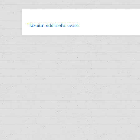
Takaisin edelliselle sivulle