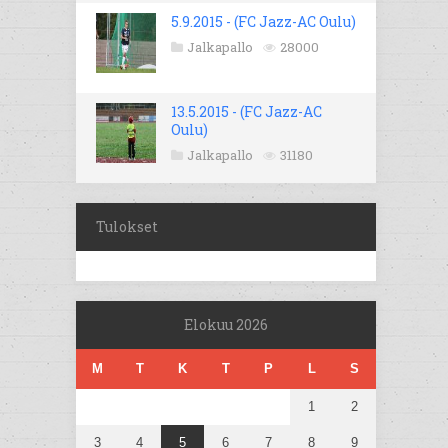
5.9.2015 - (FC Jazz-AC Oulu)
Jalkapallo
28000
13.5.2015 - (FC Jazz-AC
Oulu)
Jalkapallo
31180
Tulokset
Elokuu 2026
M
T
K
T
P
L
S
1
2
3
4
5
6
7
8
9