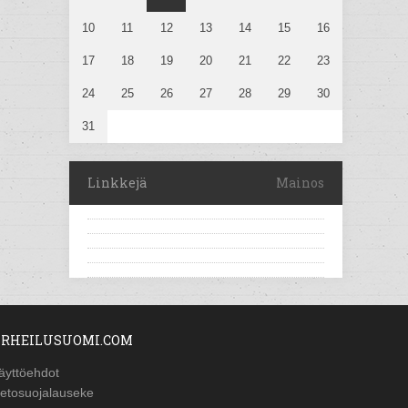
10
11
12
13
14
15
16
17
18
19
20
21
22
23
24
25
26
27
28
29
30
31
Linkkejä
Mainos
RHEILUSUOMI.COM
äyttöehdot
ietosuojalauseke