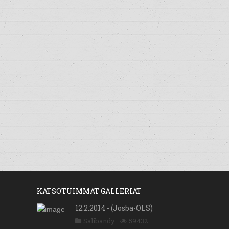
KATSOTUIMMAT GALLERIAT
12.2.2014 - (Josba-OLS)
Salibandy
59432