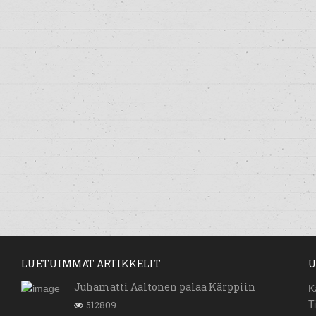
LUETUIMMAT ARTIKKELIT
U
Juhamatti Aaltonen palaa Kärppiin
K
512809
T