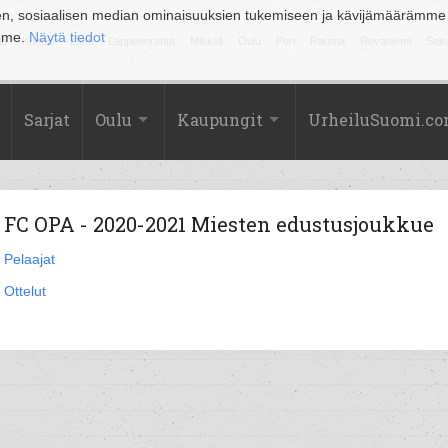
en, sosiaalisen median ominaisuuksien tukemiseen ja kävijämäärämme
amme.
Näytä tiedot
la
Kuopio
Lahti
Lappeenranta
Mikkeli
Oulu
Pori
Rauma
Rovaniemi
Sein
Sarjat
Oulu
Kaupungit
UrheiluSuomi.c
FC OPA - 2020-2021 Miesten edustusjoukkue
Pelaajat
Ottelut