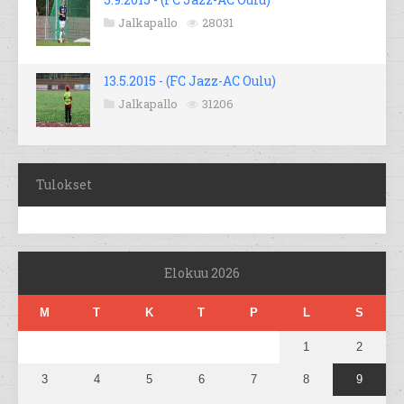
Jalkapallo
28031
13.5.2015 - (FC Jazz-AC Oulu)
Jalkapallo
31206
Tulokset
Elokuu 2026
M
T
K
T
P
L
S
1
2
3
4
5
6
7
8
9