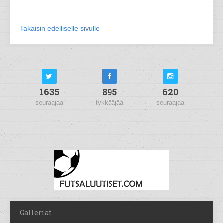
Takaisin edelliselle sivulle
1635
895
620
seuraajaa
tykkääjää
seuraajaa
Galleriat