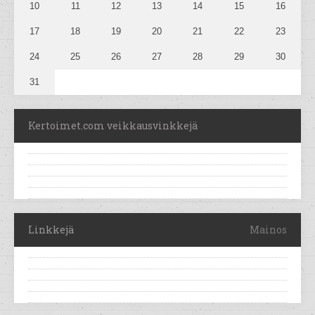
10
11
12
13
14
15
16
17
18
19
20
21
22
23
24
25
26
27
28
29
30
31
Kertoimet.com veikkausvinkkejä
Linkkejä
Mainos