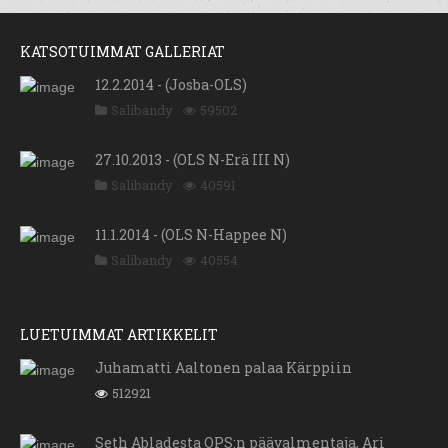
KATSOTUIMMAT GALLERIAT
12.2.2014 - (Josba-OLS)
Salibandy
59502
27.10.2013 - (OLS N-Erä III N)
Salibandy
40591
11.1.2014 - (OLS N-Happee N)
Salibandy
40554
LUETUIMMAT ARTIKKELIT
Juhamatti Aaltonen palaa Kärppiin
512921
Seth Abladesta OPS:n päävalmentaja, Ari