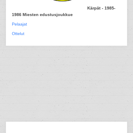
Kärpät - 1985-
1986 Miesten edustusjoukkue
Pelaajat
Ottelut