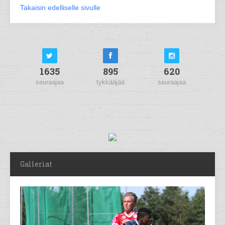
Takaisin edelliselle sivulle
1635
895
620
seuraajaa
tykkääjää
seuraajaa
Galleriat