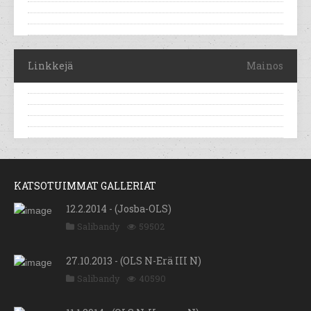
Linkkejä
Mainos
KATSOTUIMMAT GALLERIAT
12.2.2014 - (Josba-OLS)
Salibandy
59502
27.10.2013 - (OLS N-Erä III N)
Salibandy
40590