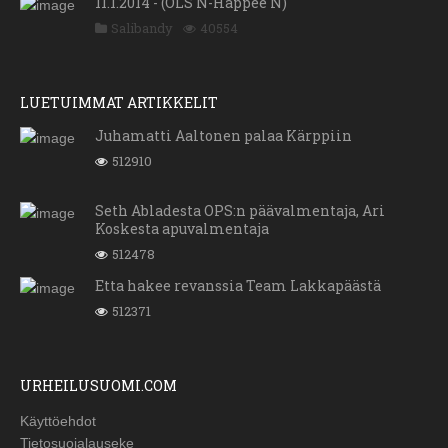
11.1.2014 - (OLS N-Happee N)
Salibandy
40554
LUETUIMMAT ARTIKKELIT
Juhamatti Aaltonen palaa Kärppiin
512910
Seth Abladesta OPS:n päävalmentaja, Ari
Koskesta apuvalmentaja
512478
Etta hakee revanssia Team Lakkapäästä
512371
URHEILUSUOMI.COM
Käyttöehdot
Tietosuojalauseke