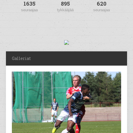
1635
895
620
seuraajaa
tykkääjää
seuraajaa
Galleriat