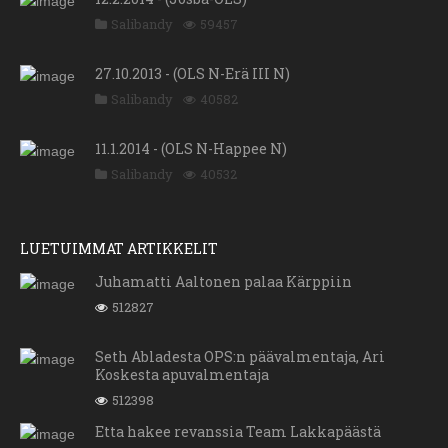
Salibandy
59457
27.10.2013 - (OLS N-Erä III N)
Salibandy
40582
11.1.2014 - (OLS N-Happee N)
Salibandy
40532
LUETUIMMAT ARTIKKELIT
Juhamatti Aaltonen palaa Kärppiin
512827
Seth Abladesta OPS:n päävalmentaja, Ari
Koskesta apuvalmentaja
512398
Etta hakee revanssia Team Lakkapäästä