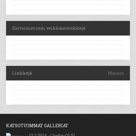
Kertoimet.com veikkausvinkkejä
Linkkejä
Mainos
KATSOTUIMMAT GALLERIAT
12.2.2014 - (Josba-OLS)