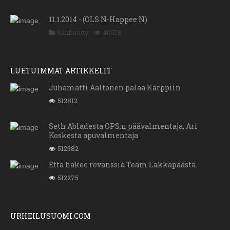
11.1.2014 - (OLS N-Happee N)
Salibandy
40518
LUETUIMMAT ARTIKKELIT
Juhamatti Aaltonen palaa Kärppiin
512812
Seth Abladesta OPS:n päävalmentaja, Ari
Koskesta apuvalmentaja
512382
Etta hakee revanssia Team Lakkapäästä
512275
URHEILUSUOMI.COM