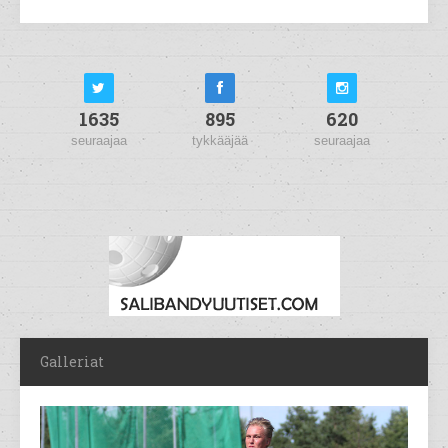
1635
895
620
seuraajaa
tykkääjää
seuraajaa
Galleriat