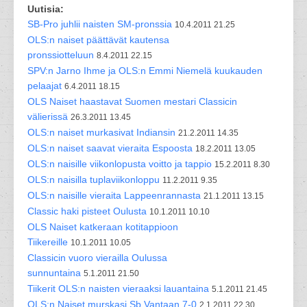
Uutisia:
SB-Pro juhlii naisten SM-pronssia
10.4.2011 21.25
OLS:n naiset päättävät kautensa
pronssiotteluun
8.4.2011 22.15
SPV:n Jarno Ihme ja OLS:n Emmi Niemelä kuukauden
pelaajat
6.4.2011 18.15
OLS Naiset haastavat Suomen mestari Classicin
välierissä
26.3.2011 13.45
OLS:n naiset murkasivat Indiansin
21.2.2011 14.35
OLS:n naiset saavat vieraita Espoosta
18.2.2011 13.05
OLS:n naisille viikonlopusta voitto ja tappio
15.2.2011 8.30
OLS:n naisilla tuplaviikonloppu
11.2.2011 9.35
OLS:n naisille vieraita Lappeenrannasta
21.1.2011 13.15
Classic haki pisteet Oulusta
10.1.2011 10.10
OLS Naiset katkeraan kotitappioon
Tiikereille
10.1.2011 10.05
Classicin vuoro vierailla Oulussa
sunnuntaina
5.1.2011 21.50
Tiikerit OLS:n naisten vieraaksi lauantaina
5.1.2011 21.45
OLS:n Naiset murskasi Sb Vantaan 7-0
2.1.2011 22.30