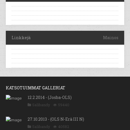
Linkkejä
Mainos
KATSOTUIMMAT GALLERIAT
12.2.2014 - (Josba-OLS)
Salibandy
59440
27.10.2013 - (OLS N-Erä III N)
Salibandy
40582