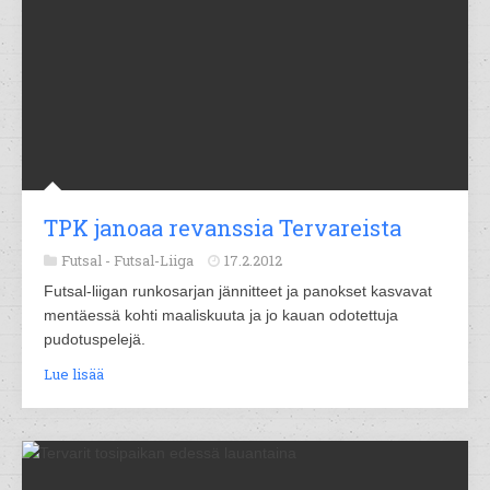
TPK janoaa revanssia Tervareista
Futsal -
Futsal-Liiga
17.2.2012
Futsal-liigan runkosarjan jännitteet ja panokset kasvavat
mentäessä kohti maaliskuuta ja jo kauan odotettuja
pudotuspelejä.
Lue lisää