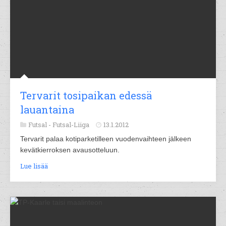
Tervarit tosipaikan edessä
lauantaina
Futsal -
Futsal-Liiga
13.1.2012
Tervarit palaa kotiparketilleen vuodenvaihteen jälkeen
kevätkierroksen avausotteluun.
Lue lisää