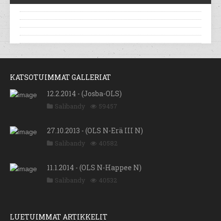
KATSOTUIMMAT GALLERIAT
12.2.2014 - (Josba-OLS)
Salibandy
59457
27.10.2013 - (OLS N-Erä III N)
Salibandy
40582
11.1.2014 - (OLS N-Happee N)
Salibandy
40532
LUETUIMMAT ARTIKKELIT