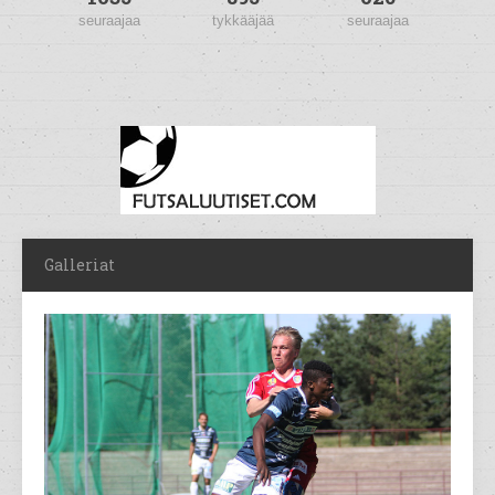
seuraajaa
tykkääjää
seuraajaa
Galleriat