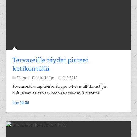
Tervareille täydet pisteet
kotikentällä
Futsal -
Futsal-Liiga
9.2.2019
Tervareiden tuplaviikonloppu alkoi mallikkaasti ja
oululaiset napsivat kotonaan täydet 3 pistettä.
Lue lisää