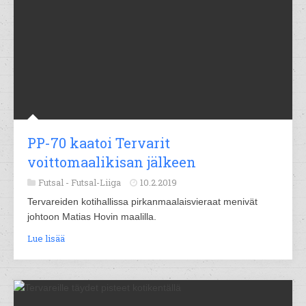
PP-70 kaatoi Tervarit
voittomaalikisan jälkeen
Futsal -
Futsal-Liiga
10.2.2019
Tervareiden kotihallissa pirkanmaalaisvieraat menivät
johtoon Matias Hovin maalilla.
Lue lisää