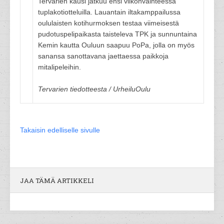
Tervarien kausi jatkuu ensi viikonvaihteessa
tuplakotiotteluilla. Lauantain iltakamppailussa
oululaisten kotihurmoksen testaa viimeisestä
pudotuspelipaikasta taisteleva TPK ja sunnuntaina
Kemin kautta Ouluun saapuu PoPa, jolla on myös
sanansa sanottavana jaettaessa paikkoja
mitalipeleihin.
Tervarien tiedotteesta / UrheiluOulu
Takaisin edelliselle sivulle
JAA TÄMÄ ARTIKKELI