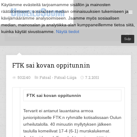
Käytämme evästeitä tarjoamamme sisällön ja mainosten
räätälöimiseen, sosiaalisen median ominaisuuksien tukemiseen ja
kävijämäärämme analysoimiseen. Jaamme myös sosiaalisen
median, mainosalan ja analytiikka-alan kumppaneillemme tietoa siitä,
kuinka käytät sivustoamme.
Näytä tiedot
Sulje
FTK sai kovan oppitunnin
502140
Futsal -
Futsal-Liiga
7.2.2011
FTK sai kovan oppitunnin
Tervarit ei antanut lauantaina armoa
junioripitoiselle FTK:n ryhmälle kotisalissaan Oulun
urheilutalolla. 40 minuutin myllytyksen jälkeen
taululla komeilivat 17-4 (6-1) murskalukemat.