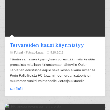
Tervareiden kausi käynnistyy
Futsal -
Futsal-Liiga
5.10.2012
Tämän samaisen kysymyksen voi esittää myös kevään
pronssista mitaliaan kirkastamaan lähteville Oulun
Tervarien edustuspelaajille sekä kesän aikana nimensä
Porin Palloilijoista FC Jazz-nimeen organisatooristen
muutosten vuoksi vaihtaneelle vierasjoukkueelle.
Lue lisää