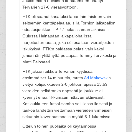
Joukkueiden edellinen kohtaaminen päättyi
Tervarien 17-6 vierasvoittoon.
FTK oli saanut kasatuksi lauantain taistoon vain
seitsemän kenttäpelaajaa, sillä Tornion jalkapallon
edustusjoukkue TP-47 pelasi saman aikaisesti
Oulussa Heinäpään jalkapallohallissa
harjoitusturnausta, joka söi osaltaan vierailijoiden
iskukykyä. FTK:n paidassa pelasi vain kaksi
juniori-iän ylittänyttä pelaajaa: Tommy Torvikoski ja
Matti Palosaari.
FTK jaksoi roikkua Tervarien kyydissä
ensimmäiset 14 minuuttia, mutta
Ari Makowski
n
vietyä kotijoukkueen 2-0 johtoon ajassa 13.59
vieraiden selkäranka napsahti ja joukkue ei
kyennyt enää liikkumaan riittävän aktiivisesti.
Kotijoukkueen futsal-samba soi illassa iloisesti ja
taukoa lähdettiin viettämään vieraiden viimeisen
sekunnin kavennusmaalin myötä 6-1 lukemissa.
Ottelun toinen puoliaika oli käytännössä