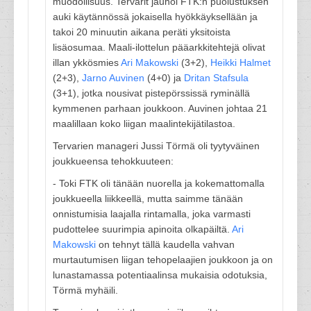
muodollisuus. Tervarit jauhoi FTK:n puolustuksen
auki käytännössä jokaisella hyökkäyksellään ja
takoi 20 minuutin aikana peräti yksitoista
lisäosumaa. Maali-ilottelun pääarkkitehtejä olivat
illan ykkösmies
Ari Makowski
(3+2),
Heikki Halmet
(2+3),
Jarno Auvinen
(4+0) ja
Dritan Stafsula
(3+1), jotka nousivat pistepörssissä ryminällä
kymmenen parhaan joukkoon. Auvinen johtaa 21
maalillaan koko liigan maalintekijätilastoa.
Tervarien manageri Jussi Törmä oli tyytyväinen
joukkueensa tehokkuuteen:
- Toki FTK oli tänään nuorella ja kokemattomalla
joukkueella liikkeellä, mutta saimme tänään
onnistumisia laajalla rintamalla, joka varmasti
pudottelee suurimpia apinoita olkapäiltä.
Ari
Makowski
on tehnyt tällä kaudella vahvan
murtautumisen liigan tehopelaajien joukkoon ja on
lunastamassa potentiaalinsa mukaisia odotuksia,
Törmä myhäili.