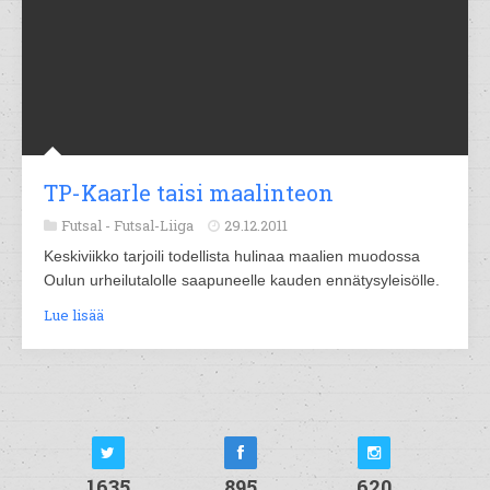
TP-Kaarle taisi maalinteon
Futsal -
Futsal-Liiga
29.12.2011
Keskiviikko tarjoili todellista hulinaa maalien muodossa
Oulun urheilutalolle saapuneelle kauden ennätysyleisölle.
Lue lisää
1635
895
620