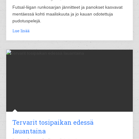
Futsal-liigan runkosarjan jännitteet ja panokset kasvavat
mentäessä kohti maaliskuuta ja jo kauan odotettuja
pudotuspelejä.
Lue lisää
Tervarit tosipaikan edessä
lauantaina