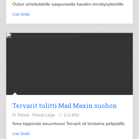
Oulun urheilutalolle saapuneelle kauden ennätysyleisölle.
Lue lisää
Tervarit tulitti Mad Maxin suohon
Futsal -
Futsal-Liiga
2.12.2011
Ilves-tappiosta sisuuntunut Tervarit oli torstaina pelipäällä.
Lue lisää