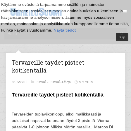
Käytämme evästeitä tarjoamamme sisällön ja mainosten
räätälöimiseen, sosiaalisen median ominaisuuksien tukemiseen ja
kävijämäärämme analysoimiseen. Jaamme myös sosiaalisen
median, mainosalan ja analytiikka-alan kumppaneillemme tietoa siitä,
kuinka käytät sivustoamme.
Näytä tiedot
Sulje
Tervareille täydet pisteet
kotikentällä
69231
Futsal -
Futsal-Liiga
9.2.2019
Tervareille täydet pisteet kotikentällä
Tervareiden tuplaviikonloppu alkoi mallikkaasti ja
oululaiset napsivat kotonaan täydet 3 pistettä. Vieraat
pääsivät 1-0 johtoon Miikka Mörön maalilla. Marcos Di