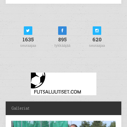
1635
895
620
seuraajaa
tykkääjää
seuraajaa
Galleriat