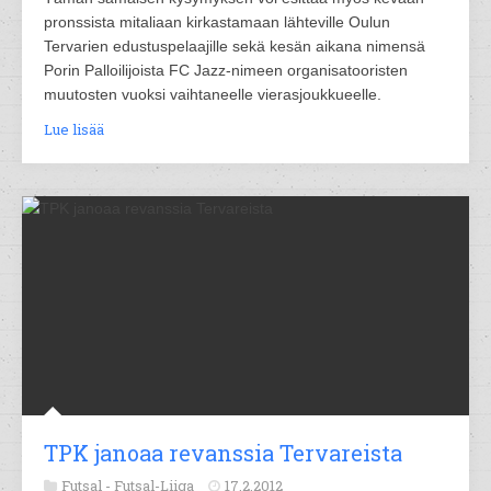
pronssista mitaliaan kirkastamaan lähteville Oulun
Tervarien edustuspelaajille sekä kesän aikana nimensä
Porin Palloilijoista FC Jazz-nimeen organisatooristen
muutosten vuoksi vaihtaneelle vierasjoukkueelle.
Lue lisää
TPK janoaa revanssia Tervareista
Futsal -
Futsal-Liiga
17.2.2012