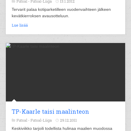
Futsal -
Futsal-Liiga
13.1.2012
Tervarit palaa kotiparketilleen vuodenvaihteen jälkeen
kevätkierroksen avausotteluun.
Lue lisää
TP-Kaarle taisi maalinteon
Futsal -
Futsal-Liiga
29.12.2011
Keskiviikko tarjoili todellista hulinaa maalien muodossa