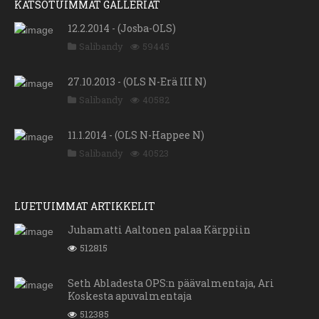
KATSOTUIMMAT GALLERIAT
12.2.2014 - (Josba-OLS)
Salibandy
59445
27.10.2013 - (OLS N-Erä III N)
Salibandy
40582
11.1.2014 - (OLS N-Happee N)
Salibandy
40523
LUETUIMMAT ARTIKKELIT
Juhamatti Aaltonen palaa Kärppiin
512815
Seth Abladesta OPS:n päävalmentaja, Ari
Koskesta apuvalmentaja
512385