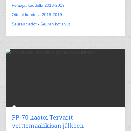
Pelaajat kaudella 2018-2019
Ottelut kaudella 2018-2019
Seuran tiedot
-
Seuran kotisivut
PP-70 kaatoi Tervarit
voittomaalikisan jälkeen