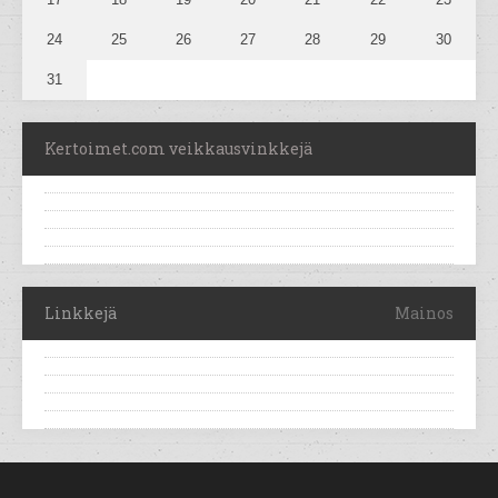
24
25
26
27
28
29
30
31
Kertoimet.com veikkausvinkkejä
Linkkejä
Mainos