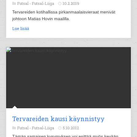
Futsal -
Futsal-Liiga
10.2.2019
Tervareiden kotihallissa pirkanmaalaisvieraat menivät
johtoon Matias Hovin maalilla.
Lue lisää
Tervareiden kausi käynnistyy
Futsal -
Futsal-Liiga
5.10.2012
Tämän samaisen kysymyksen voi esittää myös kevään