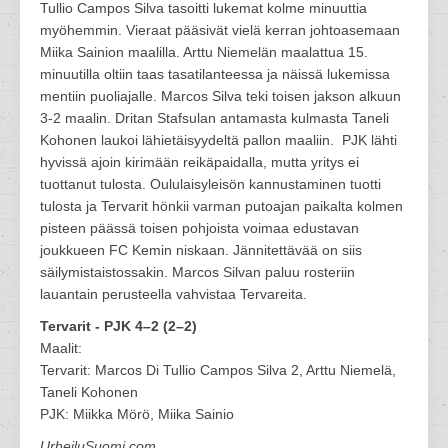
Tullio Campos Silva tasoitti lukemat kolme minuuttia
myöhemmin. Vieraat pääsivät vielä kerran johtoasemaan
Miika Sainion maalilla. Arttu Niemelän maalattua 15.
minuutilla oltiin taas tasatilanteessa ja näissä lukemissa
mentiin puoliajalle. Marcos Silva teki toisen jakson alkuun
3-2 maalin. Dritan Stafsulan antamasta kulmasta Taneli
Kohonen laukoi lähietäisyydeltä pallon maaliin. PJK lähti
hyvissä ajoin kirimään reikäpaidalla, mutta yritys ei
tuottanut tulosta. Oululaisyleisön kannustaminen tuotti
tulosta ja Tervarit hönkii varman putoajan paikalta kolmen
pisteen päässä toisen pohjoista voimaa edustavan
joukkueen FC Kemin niskaan. Jännitettävää on siis
säilymistaistossakin. Marcos Silvan paluu rosteriin
lauantain perusteella vahvistaa Tervareita.
Tervarit - PJK 4–2 (2–2)
Maalit:
Tervarit: Marcos Di Tullio Campos Silva 2, Arttu Niemelä,
Taneli Kohonen
PJK: Miikka Mörö, Miika Sainio
UrheiluSuomi.com