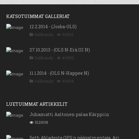
KATSOTUIMMAT GALLERIAT
12.2.2014 - (Josba-OLS)
Salibandy
59502
27.10.2013 - (OLS N-Erä III N)
Salibandy
40590
11.1.2014 - (OLS N-Happee N)
Salibandy
40554
LUETUIMMAT ARTIKKELIT
Juhamatti Aaltonen palaa Kärppiin
512908
Seth Abladesta OPS:n päävalmentaja, Ari