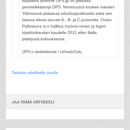
käyttämä lyhenne OPS-jp on jatkossa
perinteikkäämpi OPS. Nimimuutos koskee miesten
Ykkösessä pelaavaa edustusjoukkuetta sekä sen
takana olevia seuran A-, B- ja C-junioreita. Oulun
Palloseura ry:n hallitus myönsi nimen ja logon
käyttöoikeuden kaudelle 2011 eilen illalla
pidetyssä kokouksessa.
OPS:n tiedotteesta / UrheiluOulu
Takaisin edelliselle sivulle
JAA TÄMÄ ARTIKKELI