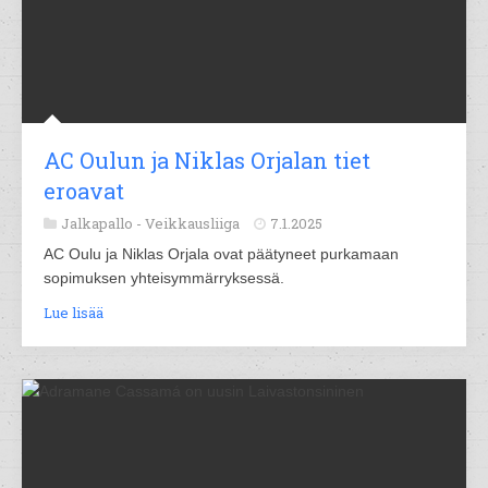
AC Oulun ja Niklas Orjalan tiet
eroavat
Jalkapallo -
Veikkausliiga
7.1.2025
AC Oulu ja Niklas Orjala ovat päätyneet purkamaan
sopimuksen yhteisymmärryksessä.
Lue lisää