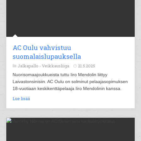
AC Oulu vahvistuu
suomalaislupauksella
Jalkapallo -
Veikkausliiga
21.5.2025
Nuorisomaajoukkueista tuttu Iiro Mendolin liittyy
Laivastonsinisiin. AC Oulu on solminut pelaajasopimuksen
18-vuotiaan keskikenttäpelaaja Iiro Mendolinin kanssa.
Lue lisää