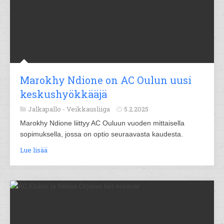
Marokhy Ndione on AC Oulun uusi
keskushyökkääjä
Jalkapallo -
Veikkausliiga
5.2.2025
Marokhy Ndione liittyy AC Ouluun vuoden mittaisella
sopimuksella, jossa on optio seuraavasta kaudesta.
Lue lisää