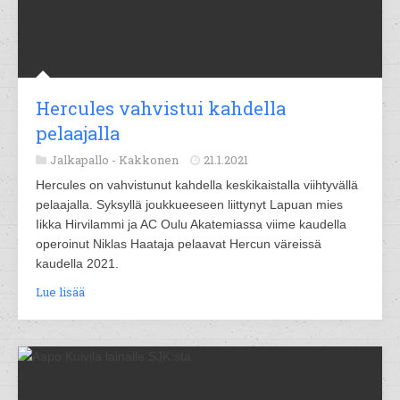
Hercules vahvistui kahdella
pelaajalla
Jalkapallo -
Kakkonen
21.1.2021
Hercules on vahvistunut kahdella keskikaistalla viihtyvällä
pelaajalla. Syksyllä joukkueeseen liittynyt Lapuan mies
Iikka Hirvilammi ja AC Oulu Akatemiassa viime kaudella
operoinut Niklas Haataja pelaavat Hercun väreissä
kaudella 2021.
Lue lisää