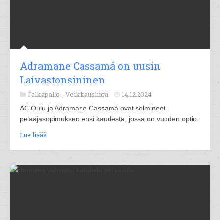
Adramane Cassamá on uusin
Laivastonsininen
Jalkapallo -
Veikkausliiga
14.12.2024
AC Oulu ja Adramane Cassamá ovat solmineet
pelaajasopimuksen ensi kaudesta, jossa on vuoden optio.
Lue lisää