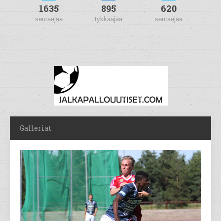
1635
895
620
seuraajaa
tykkääjää
seuraajaa
Galleriat