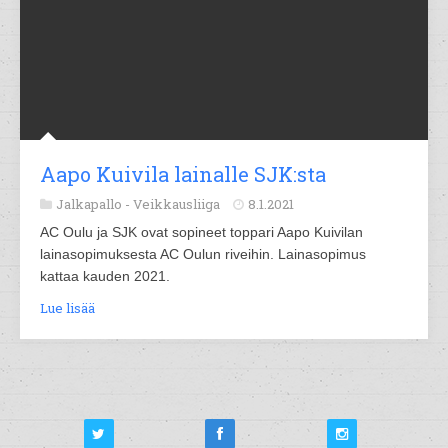
Aapo Kuivila lainalle SJK:sta
Jalkapallo -
Veikkausliiga
8.1.2021
AC Oulu ja SJK ovat sopineet toppari Aapo Kuivilan
lainasopimuksesta AC Oulun riveihin. Lainasopimus
kattaa kauden 2021.
Lue lisää