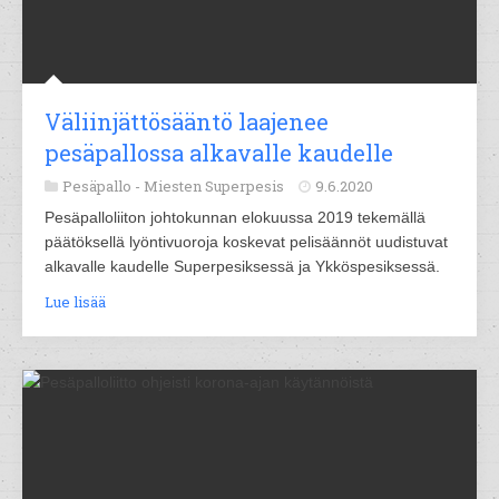
Väliinjättösääntö laajenee
pesäpallossa alkavalle kaudelle
Pesäpallo -
Miesten Superpesis
9.6.2020
Pesäpalloliiton johtokunnan elokuussa 2019 tekemällä
päätöksellä lyöntivuoroja koskevat pelisäännöt uudistuvat
alkavalle kaudelle Superpesiksessä ja Ykköspesiksessä.
Lue lisää