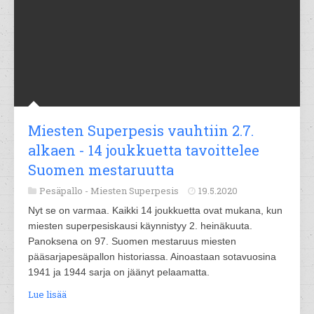
Miesten Superpesis vauhtiin 2.7.
alkaen - 14 joukkuetta tavoittelee
Suomen mestaruutta
Pesäpallo -
Miesten Superpesis
19.5.2020
Nyt se on varmaa. Kaikki 14 joukkuetta ovat mukana, kun
miesten superpesiskausi käynnistyy 2. heinäkuuta.
Panoksena on 97. Suomen mestaruus miesten
pääsarjapesäpallon historiassa. Ainoastaan sotavuosina
1941 ja 1944 sarja on jäänyt pelaamatta.
Lue lisää