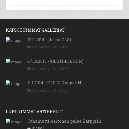
KATSOTUIMMAT GALLERIAT
12.2.2014 - (Josba-OLS)
Salibandy
59432
27.10.2013 - (OLS N-Erä III N)
Salibandy
40577
11.1.2014 - (OLS N-Happee N)
Salibandy
40513
LUETUIMMAT ARTIKKELIT
Juhamatti Aaltonen palaa Kärppiin
512804