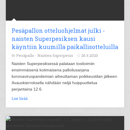
Pesäpallon otteluohjelmat julki -
naisten Superpesiksen kausi
käyntiin kuumilla paikallisotteluilla
Pesäpallo -
Naisten Superpesis
26.5.2020
Naisten Superpesiksessä palataan tositoimiin
ensimmäisenä kotimaisena palloilusarjana
koronaviruspandemian aiheuttaman poikkeustilan jälkeen.
Avauskierroksella nähdään neljä huippuottelua
perjantaina 12.6.
Lue lisää