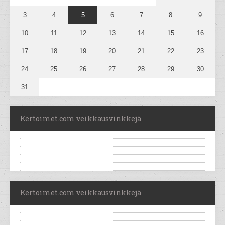
3
4
5
6
7
8
9
10
11
12
13
14
15
16
17
18
19
20
21
22
23
24
25
26
27
28
29
30
31
Kertoimet.com veikkausvinkkejä
Kertoimet.com veikkausvinkkejä