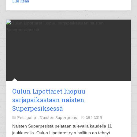
Lue lisää
Oulun Lipottaret luopuu
sarjapaikastaan naisten
Superpesiksessä
Pesäpallo -
Naisten Superpesis
28.1.2019
Naisten Superpesistä pelataan tulevalla kaudella 11
joukkueella. Oulun Lipottaret ry:n hallitus on tehnyt