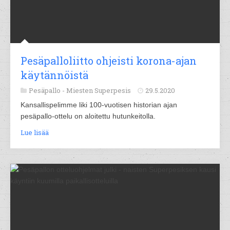
Pesäpalloliitto ohjeisti korona-ajan
käytännöistä
Pesäpallo -
Miesten Superpesis
29.5.2020
Kansallispelimme liki 100-vuotisen historian ajan
pesäpallo-ottelu on aloitettu hutunkeitolla.
Lue lisää