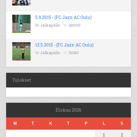
5.9.2015 - (FC Jazz-AC Oulu)
Jalkapallo
28000
13.5.2015 - (FC Jazz-AC Oulu)
Jalkapallo
31180
Tulokset
Elokuu 2026
M
T
K
T
P
L
S
1
2