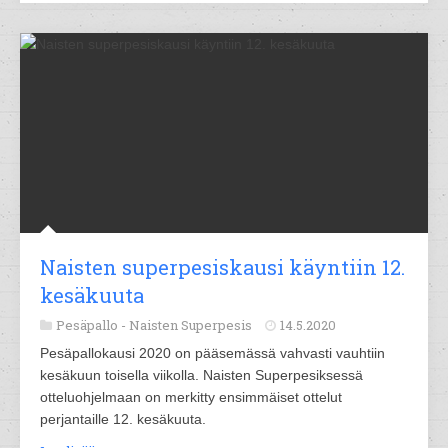
Naisten superpesiskausi käyntiin 12.
kesäkuuta
Pesäpallo -
Naisten Superpesis
14.5.2020
Pesäpallokausi 2020 on pääsemässä vahvasti vauhtiin
kesäkuun toisella viikolla. Naisten Superpesiksessä
otteluohjelmaan on merkitty ensimmäiset ottelut
perjantaille 12. kesäkuuta.