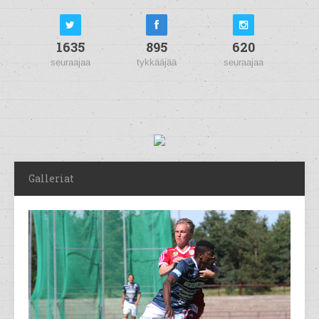
1635
895
620
seuraajaa
tykkääjää
seuraajaa
Galleriat