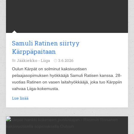
Samuli Ratinen siirtyy
Kärppäpaitaan
Jääkiekko -
Liiga
3.6.2026
Oulun Kärpät on solminut kaksivuotisen
pelaajasopimuksen hyökkääjä Samuli Ratisen kanssa. 28-
vuotias Ratinen on vasen laitahyökkääjä, joka tuo Kärppiin
vahvaa Liiga-kokemusta.
Lue lisää