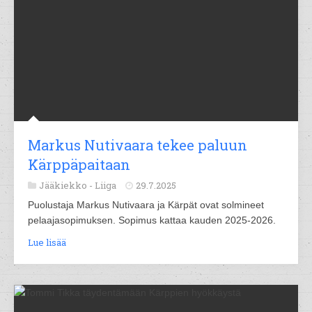
Markus Nutivaara tekee paluun
Kärppäpaitaan
Jääkiekko -
Liiga
29.7.2025
Puolustaja Markus Nutivaara ja Kärpät ovat solmineet
pelaajasopimuksen. Sopimus kattaa kauden 2025-2026.
Lue lisää