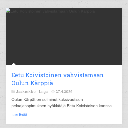
Eetu Koivistoinen vahvistamaan
Oulun Kärppiä
Jääkiekko -
Liiga
27.4.2026
Oulun Kärpät on solminut kaksivuotisen
pelaajasopimuksen hyökkääjä Eetu Koivistoisen kanssa.
Lue lisää