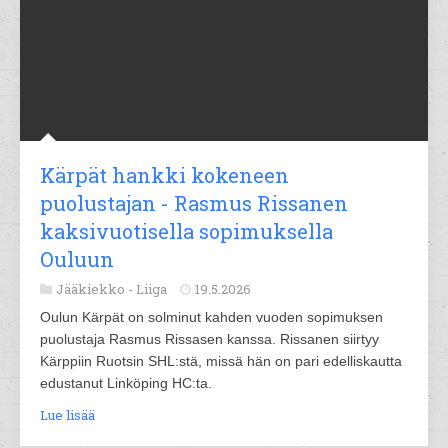
Kärpät hankki kokeneen
puolustajan - Rasmus Rissanen
kaksivuotisella sopimuksella
Ouluun
Jääkiekko -
Liiga
19.5.2026
Oulun Kärpät on solminut kahden vuoden sopimuksen
puolustaja Rasmus Rissasen kanssa. Rissanen siirtyy
Kärppiin Ruotsin SHL:stä, missä hän on pari edelliskautta
edustanut Linköping HC:ta.
Lue lisää