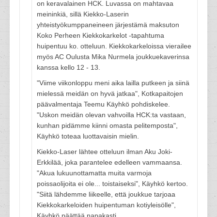
on keravalainen HCK. Luvassa on mahtavaa
meininkiä, sillä Kiekko-Laserin
yhteistyökumppaneineen järjestämä maksuton
Koko Perheen Kiekkokarkelot -tapahtuma
huipentuu ko. otteluun. Kiekkokarkeloissa vierailee
myös AC Oulusta Mika Nurmela joukkuekaverinsa
kanssa kello 12 - 13.
"Viime viikonloppu meni aika lailla putkeen ja siinä
mielessä meidän on hyvä jatkaa", Kotkapaitojen
päävalmentaja Teemu Käyhkö pohdiskelee.
"Uskon meidän olevan vahvoilla HCK:ta vastaan,
kunhan pidämme kiinni omasta pelitemposta",
Käyhkö toteaa luottavaisin mielin.
Kiekko-Laser lähtee otteluun ilman Aku Joki-
Erkkilää, joka parantelee edelleen vammaansa.
"Akua lukuunottamatta muita varmoja
poissaolijoita ei ole... toistaiseksi", Käyhkö kertoo.
"Siitä lähdemme liikeelle, että joukkue tarjoaa
Kiekkokarkeloiden huipentuman kotiyleisölle",
Käyhkö päättää napakasti.