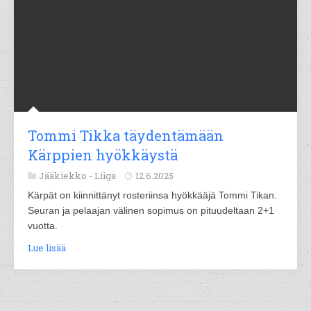
Tommi Tikka täydentämään
Kärppien hyökkäystä
Jääkiekko -
Liiga
12.6.2025
Kärpät on kiinnittänyt rosteriinsa hyökkääjä Tommi Tikan.
Seuran ja pelaajan välinen sopimus on pituudeltaan 2+1
vuotta.
Lue lisää