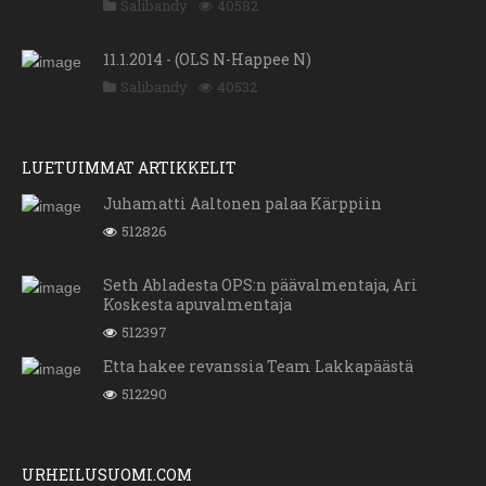
Salibandy
40582
11.1.2014 - (OLS N-Happee N)
Salibandy
40532
LUETUIMMAT ARTIKKELIT
Juhamatti Aaltonen palaa Kärppiin
512826
Seth Abladesta OPS:n päävalmentaja, Ari
Koskesta apuvalmentaja
512397
Etta hakee revanssia Team Lakkapäästä
512290
URHEILUSUOMI.COM