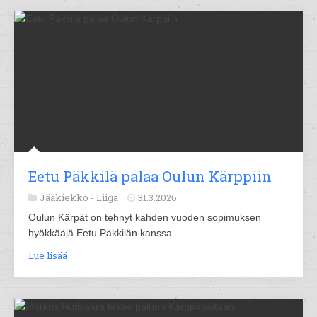
Eetu Päkkilä palaa Oulun Kärppiin
Jääkiekko -
Liiga
31.3.2026
Oulun Kärpät on tehnyt kahden vuoden sopimuksen
hyökkääjä Eetu Päkkilän kanssa.
Lue lisää