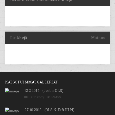
Linkkejä
Mainos
KATSOTUIMMAT GALLERIAT
12.2.2014 - (Josba-OLS)
Salibandy
59455
27.10.2013 - (OLS N-Erä III N)