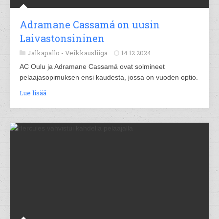
Adramane Cassamá on uusin
Laivastonsininen
Jalkapallo -
Veikkausliiga
14.12.2024
AC Oulu ja Adramane Cassamá ovat solmineet
pelaajasopimuksen ensi kaudesta, jossa on vuoden optio.
Lue lisää