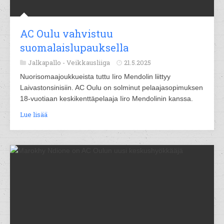
AC Oulu vahvistuu
suomalaislupauksella
Jalkapallo -
Veikkausliiga
21.5.2025
Nuorisomaajoukkueista tuttu Iiro Mendolin liittyy
Laivastonsinisiin. AC Oulu on solminut pelaajasopimuksen
18-vuotiaan keskikenttäpelaaja Iiro Mendolinin kanssa.
Lue lisää