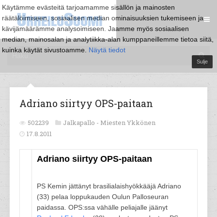
Käytämme evästeitä tarjoamamme sisällön ja mainosten
räätälöimiseen, sosiaalisen median ominaisuuksien tukemiseen ja
kävijämäärämme analysoimiseen. Jaamme myös sosiaalisen
median, mainosalan ja analytiikka-alan kumppaneillemme tietoa siitä,
kuinka käytät sivustoamme.
Näytä tiedot
Sulje
Adriano siirtyy OPS-paitaan
502239
Jalkapallo -
Miesten Ykkönen
17.8.2011
Adriano siirtyy OPS-paitaan
PS Kemin jättänyt brasilialaishyökkääjä Adriano
(33) pelaa loppukauden Oulun Palloseuran
paidassa. OPS:ssa vähälle peliajalle jäänyt