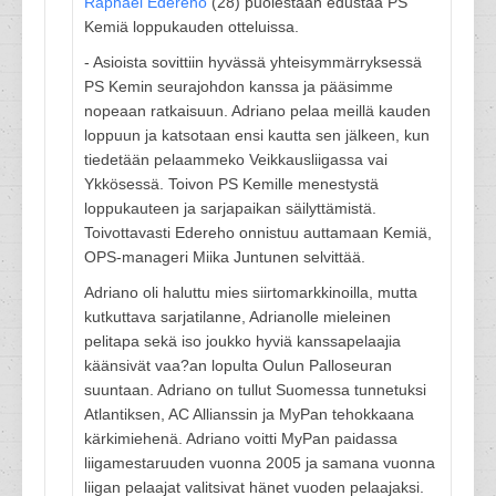
Raphael Edereho
(28) puolestaan edustaa PS
Kemiä loppukauden otteluissa.
- Asioista sovittiin hyvässä yhteisymmärryksessä
PS Kemin seurajohdon kanssa ja pääsimme
nopeaan ratkaisuun. Adriano pelaa meillä kauden
loppuun ja katsotaan ensi kautta sen jälkeen, kun
tiedetään pelaammeko Veikkausliigassa vai
Ykkösessä. Toivon PS Kemille menestystä
loppukauteen ja sarjapaikan säilyttämistä.
Toivottavasti Edereho onnistuu auttamaan Kemiä,
OPS-manageri Miika Juntunen selvittää.
Adriano oli haluttu mies siirtomarkkinoilla, mutta
kutkuttava sarjatilanne, Adrianolle mieleinen
pelitapa sekä iso joukko hyviä kanssapelaajia
käänsivät vaa?an lopulta Oulun Palloseuran
suuntaan. Adriano on tullut Suomessa tunnetuksi
Atlantiksen, AC Allianssin ja MyPan tehokkaana
kärkimiehenä. Adriano voitti MyPan paidassa
liigamestaruuden vuonna 2005 ja samana vuonna
liigan pelaajat valitsivat hänet vuoden pelaajaksi.