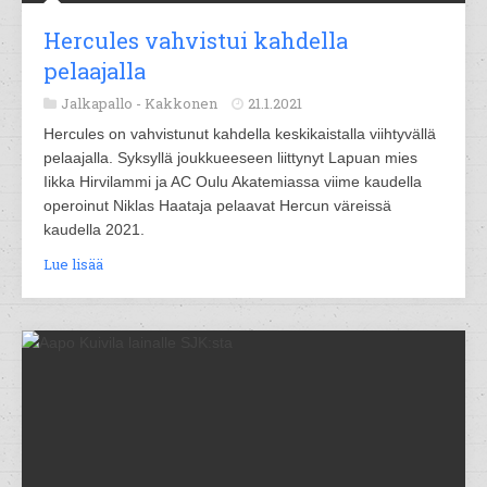
Hercules vahvistui kahdella
pelaajalla
Jalkapallo -
Kakkonen
21.1.2021
Hercules on vahvistunut kahdella keskikaistalla viihtyvällä
pelaajalla. Syksyllä joukkueeseen liittynyt Lapuan mies
Iikka Hirvilammi ja AC Oulu Akatemiassa viime kaudella
operoinut Niklas Haataja pelaavat Hercun väreissä
kaudella 2021.
Lue lisää