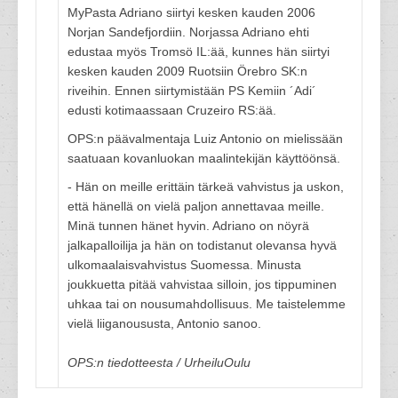
MyPasta Adriano siirtyi kesken kauden 2006
Norjan Sandefjordiin. Norjassa Adriano ehti
edustaa myös Tromsö IL:ää, kunnes hän siirtyi
kesken kauden 2009 Ruotsiin Örebro SK:n
riveihin. Ennen siirtymistään PS Kemiin ´Adi´
edusti kotimaassaan Cruzeiro RS:ää.
OPS:n päävalmentaja Luiz Antonio on mielissään
saatuaan kovanluokan maalintekijän käyttöönsä.
- Hän on meille erittäin tärkeä vahvistus ja uskon,
että hänellä on vielä paljon annettavaa meille.
Minä tunnen hänet hyvin. Adriano on nöyrä
jalkapalloilija ja hän on todistanut olevansa hyvä
ulkomaalaisvahvistus Suomessa. Minusta
joukkuetta pitää vahvistaa silloin, jos tippuminen
uhkaa tai on nousumahdollisuus. Me taistelemme
vielä liiganoususta, Antonio sanoo.
OPS:n tiedotteesta / UrheiluOulu