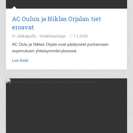
AC Oulun ja Niklas Orjalan tiet
eroavat
Jalkapallo -
Veikkausliiga
7.1.2025
AC Oulu ja Niklas Orjala ovat päätyneet purkamaan
sopimuksen yhteisymmärryksessä.
Lue lisää