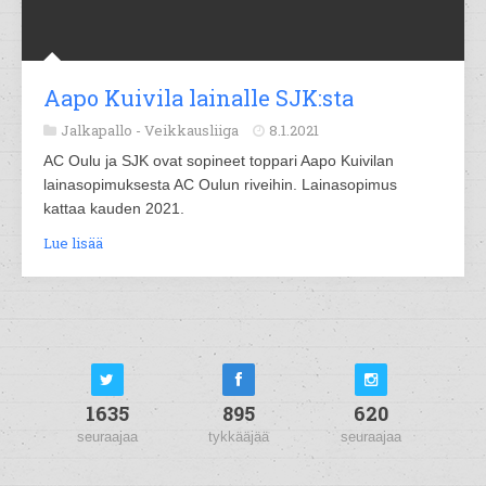
Aapo Kuivila lainalle SJK:sta
Jalkapallo -
Veikkausliiga
8.1.2021
AC Oulu ja SJK ovat sopineet toppari Aapo Kuivilan
lainasopimuksesta AC Oulun riveihin. Lainasopimus
kattaa kauden 2021.
Lue lisää
1635
895
620
seuraajaa
tykkääjää
seuraajaa