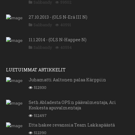
Salibandy
59502
27.10.2013 - (OLS N-Erä III N)
Salibandy
40591
11.1.2014 - (OLS N-Happee N)
Salibandy
40554
LUETUIMMAT ARTIKKELIT
Juhamatti Aaltonen palaa Kärppiin
512930
Seth Abladesta OPS:n päävalmentaja, Ari
Koskesta apuvalmentaja
512497
Etta hakee revanssia Team Lakkapäästä
512390