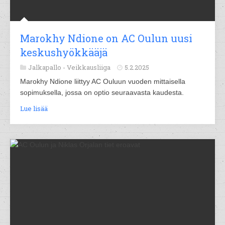
Marokhy Ndione on AC Oulun uusi
keskushyökkääjä
Jalkapallo -
Veikkausliiga
5.2.2025
Marokhy Ndione liittyy AC Ouluun vuoden mittaisella
sopimuksella, jossa on optio seuraavasta kaudesta.
Lue lisää