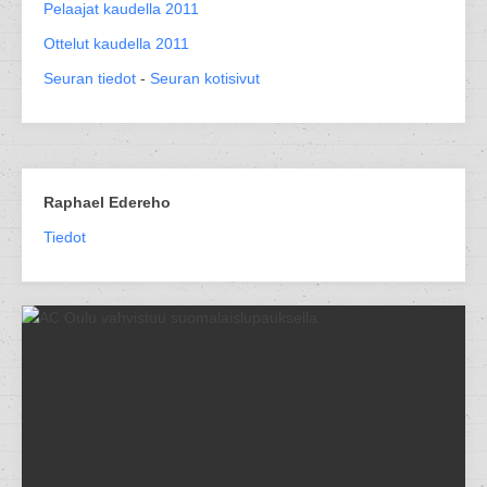
Pelaajat kaudella 2011
Ottelut kaudella 2011
Seuran tiedot
-
Seuran kotisivut
Raphael Edereho
Tiedot