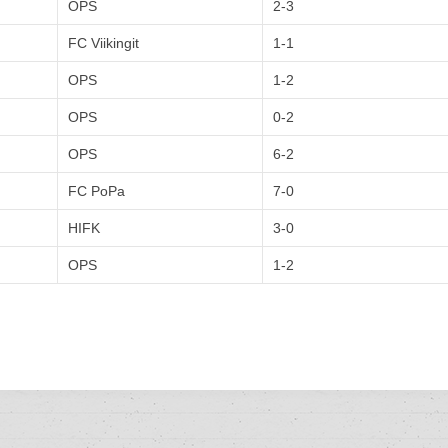
OPS
2-3
FC Viikingit
1-1
OPS
1-2
OPS
0-2
OPS
6-2
FC PoPa
7-0
HIFK
3-0
OPS
1-2