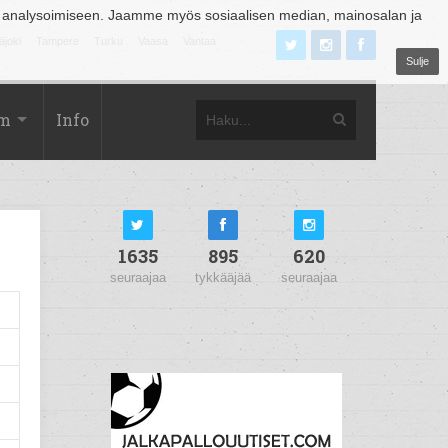
 analysoimiseen. Jaamme myös sosiaalisen median, mainosalan ja
äjoki
Tampere
Turku
Vaasa
Vantaa
Sulje
om
Info
1635
895
620
seuraajaa
tykkääjää
seuraajaa