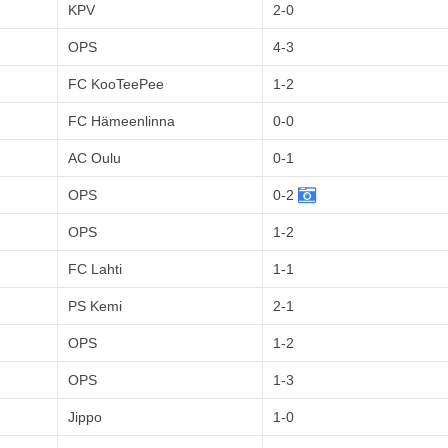
KPV
2-0
OPS
4-3
FC KooTeePee
1-2
FC Hämeenlinna
0-0
AC Oulu
0-1
OPS
0-2
OPS
1-2
FC Lahti
1-1
PS Kemi
2-1
OPS
1-2
OPS
1-3
Jippo
1-0