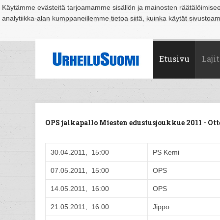
Käytämme evästeitä tarjoamamme sisällön ja mainosten räätälöimise
analytiikka-alan kumppaneillemme tietoa siitä, kuinka käytät sivusto
Suomi
Espoo
Helsinki
Hämeenlinna
Joensuu
Jyväskylä
Kouvo
Etusivu
Lajit
OPS jalkapallo Miesten edustusjoukkue 2011 - O
30.04.2011, 15:00
PS Kemi
07.05.2011, 15:00
OPS
14.05.2011, 16:00
OPS
21.05.2011, 16:00
Jippo