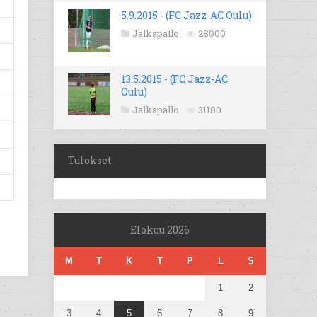
5.9.2015 - (FC Jazz-AC Oulu)
Jalkapallo
28000
13.5.2015 - (FC Jazz-AC
Oulu)
Jalkapallo
31180
Tulokset
Elokuu 2026
M
T
K
T
P
L
S
1
2
3
4
5
6
7
8
9