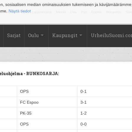
en, sosiaalisen median ominaisuuksien tukemiseen ja kävijämäärämme
amme.
Näytä tiedot
la
Kuopio
Lahti
Lappeenranta
Mikkeli
Oulu
Pori
Rauma
Rovaniemi
Sein
Sarjat
Oulu
Kaupungit
UrheiluSuomi.c
tteluohjelma - RUNKOSARJA:
OPS
0-1
FC Espoo
3-1
PK-35
1-2
OPS
0-0