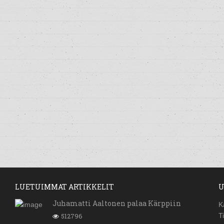
LUETUIMMAT ARTIKKELIT
U
Juhamatti Aaltonen palaa Kärppiin
K
512796
T