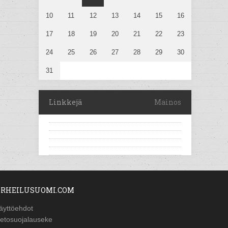
10
11
12
13
14
15
16
17
18
19
20
21
22
23
24
25
26
27
28
29
30
31
Linkkejä
Mainos
RHEILUSUOMI.COM
äyttöehdot
ietosuojalauseke