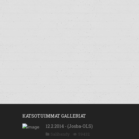
KATSOTUIMMAT GALLERIAT
12.2.2014 - (Josba-OLS)
Salibandy
59432