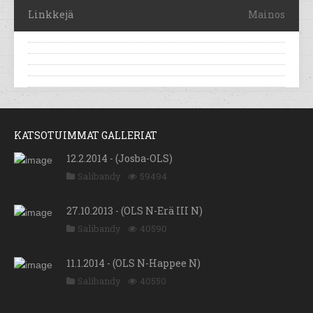
Linkkejä
Mainos
KATSOTUIMMAT GALLERIAT
12.2.2014 - (Josba-OLS)
Salibandy
59494
27.10.2013 - (OLS N-Erä III N)
Salibandy
40590
11.1.2014 - (OLS N-Happee N)
Salibandy
40550