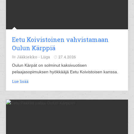
Eetu Koivistoinen vahvistamaan
Oulun Kärppiä
Jääkiekko -
Liiga
27.4.2026
Oulun Kärpät on solminut kaksivuotisen
pelaajasopimuksen hyökkääjä Eetu Koivistoisen kanssa.
Lue lisää