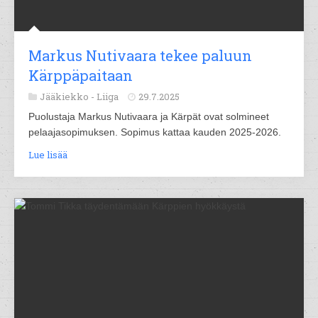
Markus Nutivaara tekee paluun
Kärppäpaitaan
Jääkiekko -
Liiga
29.7.2025
Puolustaja Markus Nutivaara ja Kärpät ovat solmineet
pelaajasopimuksen. Sopimus kattaa kauden 2025-2026.
Lue lisää