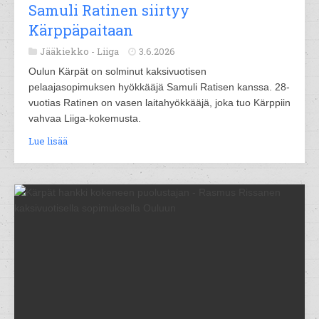
Samuli Ratinen siirtyy
Kärppäpaitaan
Jääkiekko -
Liiga
3.6.2026
Oulun Kärpät on solminut kaksivuotisen
pelaajasopimuksen hyökkääjä Samuli Ratisen kanssa. 28-
vuotias Ratinen on vasen laitahyökkääjä, joka tuo Kärppiin
vahvaa Liiga-kokemusta.
Lue lisää