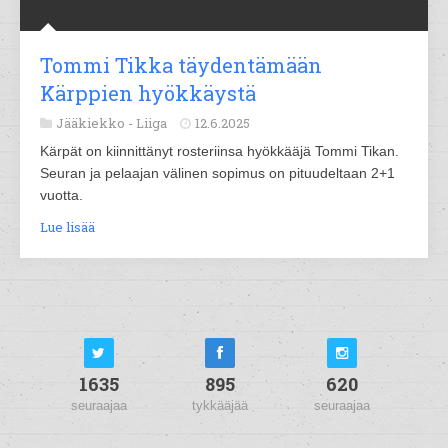
Tommi Tikka täydentämään
Kärppien hyökkäystä
Jääkiekko -
Liiga
12.6.2025
Kärpät on kiinnittänyt rosteriinsa hyökkääjä Tommi Tikan.
Seuran ja pelaajan välinen sopimus on pituudeltaan 2+1
vuotta.
Lue lisää
1635
895
620
seuraajaa
tykkääjää
seuraajaa