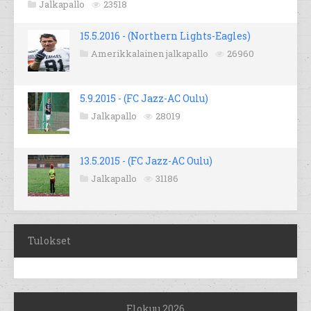
Jalkapallo
23518
15.5.2016 - (Northern Lights-Eagles)
Amerikkalainen jalkapallo
26960
5.9.2015 - (FC Jazz-AC Oulu)
Jalkapallo
28019
13.5.2015 - (FC Jazz-AC Oulu)
Jalkapallo
31186
Tulokset
Elokuu 2026