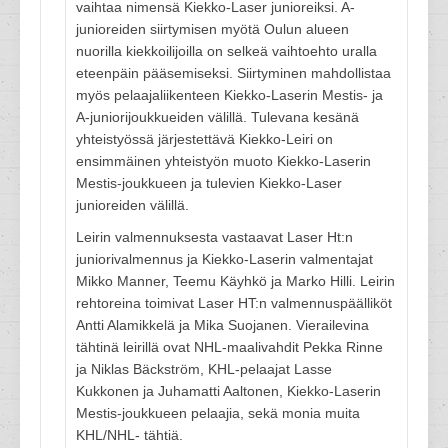
vaihtaa nimensä Kiekko-Laser junioreiksi. A-
junioreiden siirtymisen myötä Oulun alueen
nuorilla kiekkoilijoilla on selkeä vaihtoehto uralla
eteenpäin pääsemiseksi. Siirtyminen mahdollistaa
myös pelaajaliikenteen Kiekko-Laserin Mestis- ja
A-juniorijoukkueiden välillä. Tulevana kesänä
yhteistyössä järjestettävä Kiekko-Leiri on
ensimmäinen yhteistyön muoto Kiekko-Laserin
Mestis-joukkueen ja tulevien Kiekko-Laser
junioreiden välillä.
Leirin valmennuksesta vastaavat Laser Ht:n
juniorivalmennus ja Kiekko-Laserin valmentajat
Mikko Manner, Teemu Käyhkö ja Marko Hilli. Leirin
rehtoreina toimivat Laser HT:n valmennuspäälliköt
Antti Alamikkelä ja Mika Suojanen. Vierailevina
tähtinä leirillä ovat NHL-maalivahdit Pekka Rinne
ja Niklas Bäckström, KHL-pelaajat Lasse
Kukkonen ja Juhamatti Aaltonen, Kiekko-Laserin
Mestis-joukkueen pelaajia, sekä monia muita
KHL/NHL- tähtiä.