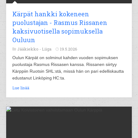
Kärpät hankki kokeneen
puolustajan - Rasmus Rissanen
kaksivuotisella sopimuksella
Ouluun
Jääkiekko -
Liiga
19.5.2026
Oulun Kärpät on solminut kahden vuoden sopimuksen
puolustaja Rasmus Rissasen kanssa. Rissanen siirtyy
Kärppiin Ruotsin SHL:stä, missä hän on pari edelliskautta
edustanut Linköping HC:ta.
Lue lisää