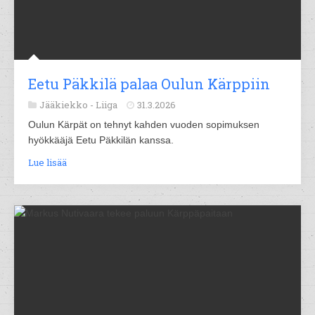
Eetu Päkkilä palaa Oulun Kärppiin
Jääkiekko -
Liiga
31.3.2026
Oulun Kärpät on tehnyt kahden vuoden sopimuksen
hyökkääjä Eetu Päkkilän kanssa.
Lue lisää