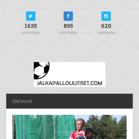
1635
895
620
seuraajaa
tykkääjää
seuraajaa
Galleriat