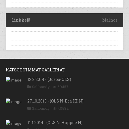
Linkkejä
Mainos
KATSOTUIMMAT GALLERIAT
12.2.2014 - (Josba-OLS)
Salibandy
59457
27.10.2013 - (OLS N-Erä III N)
Salibandy
40582
11.1.2014 - (OLS N-Happee N)