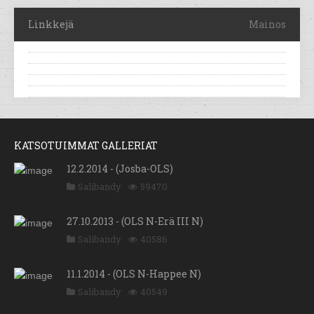
Linkkejä
Mainos
KATSOTUIMMAT GALLERIAT
12.2.2014 - (Josba-OLS)
Salibandy
59470
27.10.2013 - (OLS N-Erä III N)
Salibandy
40586
11.1.2014 - (OLS N-Happee N)
Salibandy
40549