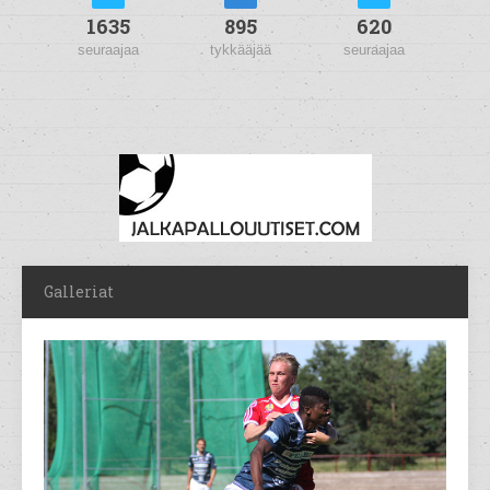
1635
895
620
seuraajaa
tykkääjää
seuraajaa
Galleriat