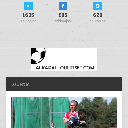
1635
895
620
seuraajaa
tykkääjää
seuraajaa
Galleriat