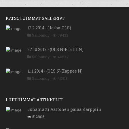
KATSOTUIMMAT GALLERIAT
12.2.2014 - (Josba-OLS)
Salibandy
59432
27.10.2013 - (OLS N-Erä III N)
Salibandy
40577
11.1.2014 - (OLS N-Happee N)
Salibandy
40513
LUETUIMMAT ARTIKKELIT
Juhamatti Aaltonen palaa Kärppiin
512805