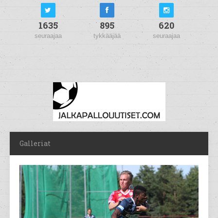
1635
895
620
seuraajaa
tykkääjää
seuraajaa
Galleriat