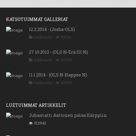
KATSOTUIMMAT GALLERIAT
12.2.2014 - (Josba-OLS)
Salibandy
59516
27.10.2013 - (OLS N-Erä III N)
Salibandy
40596
11.1.2014 - (OLS N-Happee N)
Salibandy
40562
LUETUIMMAT ARTIKKELIT
Juhamatti Aaltonen palaa Kärppiin
512941