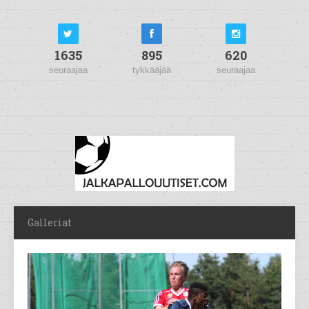
1635
895
620
seuraajaa
tykkääjää
seuraajaa
Galleriat