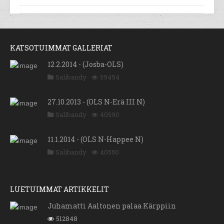
KATSOTUIMMAT GALLERIAT
12.2.2014 - (Josba-OLS)
Salibandy
59494
27.10.2013 - (OLS N-Erä III N)
Salibandy
40590
11.1.2014 - (OLS N-Happee N)
Salibandy
40550
LUETUIMMAT ARTIKKELIT
Juhamatti Aaltonen palaa Kärppiin
512848