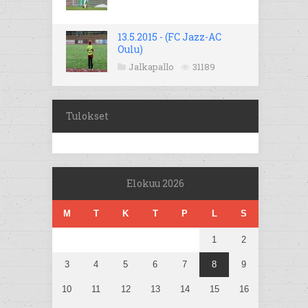
13.5.2015 - (FC Jazz-AC
Oulu)
Jalkapallo
31189
Tulokset
Elokuu 2026
M
T
K
T
P
L
S
1
2
3
4
5
6
7
8
9
10
11
12
13
14
15
16