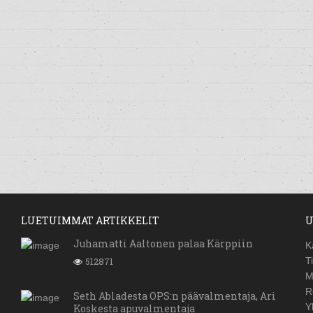
LUETUIMMAT ARTIKKELIT
U
Juhamatti Aaltonen palaa Kärppiin
K
512871
T
M
R
Seth Abladesta OPS:n päävalmentaja, Ari
Y
Koskesta apuvalmentaja