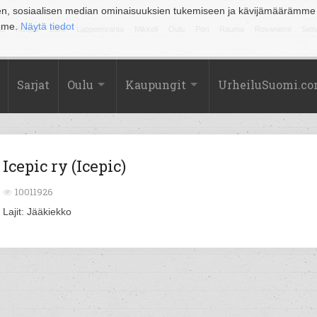
en, sosiaalisen median ominaisuuksien tukemiseen ja kävijämäärämme
amme.
Näytä tiedot
la
Kuopio
Lahti
Lappeenranta
Mikkeli
Oulu
Pori
Rauma
Rovaniemi
Sein
Sarjat
Oulu
Kaupungit
UrheiluSuomi.c
Icepic ry (Icepic)
10011926
Lajit: Jääkiekko