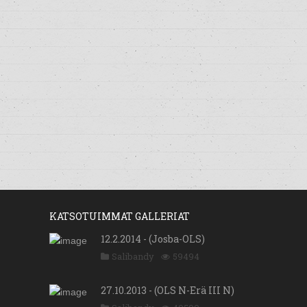
KATSOTUIMMAT GALLERIAT
12.2.2014 - (Josba-OLS)
Salibandy
59494
27.10.2013 - (OLS N-Erä III N)