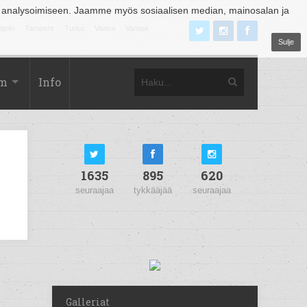
 analysoimiseen. Jaamme myös sosiaalisen median, mainosalan ja
äjoki
Tampere
Turku
Vaasa
Vantaa
Sulje
om
Info
1635
895
620
seuraajaa
tykkääjää
seuraajaa
Galleriat