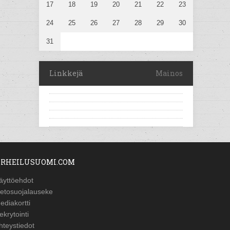
17
18
19
20
21
22
23
24
25
26
27
28
29
30
31
Linkkejä
Mainos
RHEILUSUOMI.COM
äyttöehdot
ietosuojalauseke
ediakortti
ekrytointi
hteystiedot