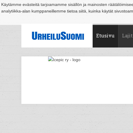
Käytämme evästeitä tarjoamamme sisällön ja mainosten räätälöimise
analytiikka-alan kumppaneillemme tietoa siitä, kuinka käytät sivusto
Suomi
Espoo
Helsinki
Hämeenlinna
Joensuu
Jyväskylä
Kouvo
Etusivu
Lajit