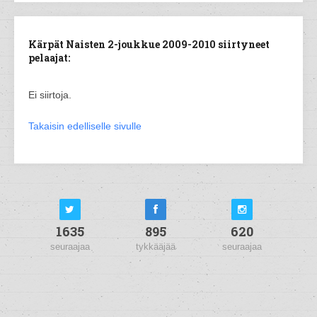
Kärpät Naisten 2-joukkue 2009-2010 siirtyneet
pelaajat:
Ei siirtoja.
Takaisin edelliselle sivulle
1635
895
620
seuraajaa
tykkääjää
seuraajaa