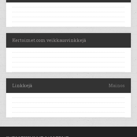
Kertoimet.com veikkausvinkkejä
Linkkejä
Mainos