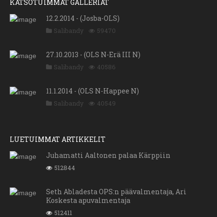
KATSOTUIMMAT GALLERIAT
12.2.2014 - (Josba-OLS)
Salibandy
59470
27.10.2013 - (OLS N-Erä III N)
Salibandy
40586
11.1.2014 - (OLS N-Happee N)
Salibandy
40549
LUETUIMMAT ARTIKKELIT
Juhamatti Aaltonen palaa Kärppiin
512844
Seth Abladesta OPS:n päävalmentaja, Ari
Koskesta apuvalmentaja
512411