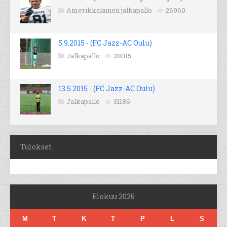
Amerikkalainen jalkapallo
26960
5.9.2015 - (FC Jazz-AC Oulu)
Jalkapallo
28015
13.5.2015 - (FC Jazz-AC Oulu)
Jalkapallo
31186
Tulokset
Elokuu 2026
M
T
K
T
P
L
S