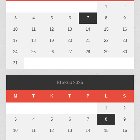
1
2
3
4
5
6
7
8
9
10
11
12
13
14
15
16
17
18
19
20
21
22
23
24
25
26
27
28
29
30
31
Elokuu 2026
M
T
K
T
P
L
S
1
2
3
4
5
6
7
8
9
10
11
12
13
14
15
16