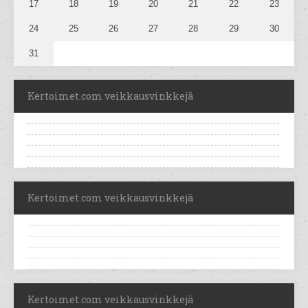
17
18
19
20
21
22
23
24
25
26
27
28
29
30
31
Kertoimet.com veikkausvinkkejä
Kertoimet.com veikkausvinkkejä
Kertoimet.com veikkausvinkkejä