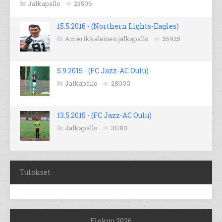
Jalkapallo
23506
15.5.2016 - (Northern Lights-Eagles)
Amerikkalainen jalkapallo
26925
5.9.2015 - (FC Jazz-AC Oulu)
Jalkapallo
28000
13.5.2015 - (FC Jazz-AC Oulu)
Jalkapallo
31180
Tulokset
Elokuu 2026