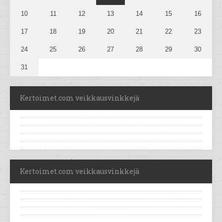
10
11
12
13
14
15
16
17
18
19
20
21
22
23
24
25
26
27
28
29
30
31
Kertoimet.com veikkausvinkkejä
Kertoimet.com veikkausvinkkejä