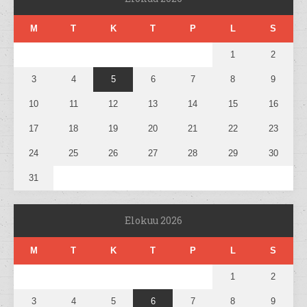
M
T
K
T
P
L
S
1
2
3
4
5
6
7
8
9
10
11
12
13
14
15
16
17
18
19
20
21
22
23
24
25
26
27
28
29
30
31
Elokuu 2026
M
T
K
T
P
L
S
1
2
3
4
5
6
7
8
9