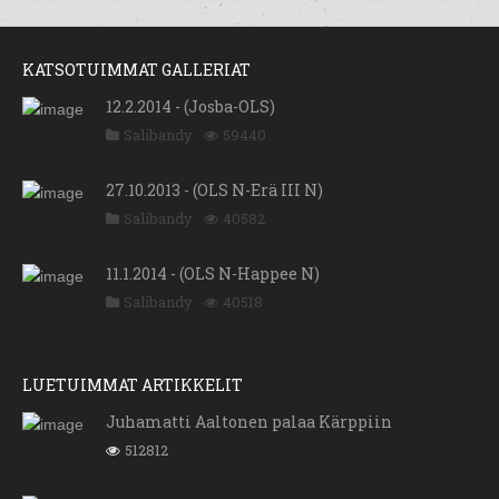
KATSOTUIMMAT GALLERIAT
12.2.2014 - (Josba-OLS)
Salibandy
59440
27.10.2013 - (OLS N-Erä III N)
Salibandy
40582
11.1.2014 - (OLS N-Happee N)
Salibandy
40518
LUETUIMMAT ARTIKKELIT
Juhamatti Aaltonen palaa Kärppiin
512812