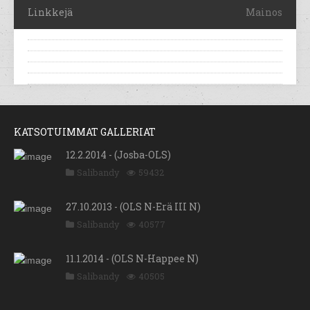
Linkkejä
Mainos
KATSOTUIMMAT GALLERIAT
12.2.2014 - (Josba-OLS)
Salibandy
59432
27.10.2013 - (OLS N-Erä III N)
Salibandy
40577
11.1.2014 - (OLS N-Happee N)
Salibandy
40505