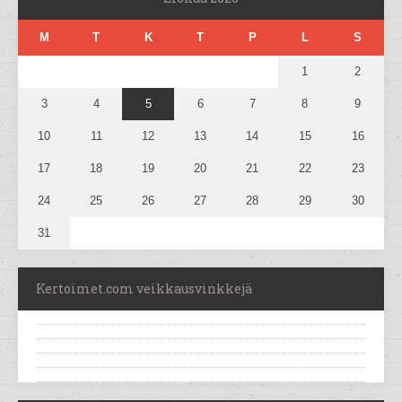
M
T
K
T
P
L
S
1
2
3
4
5
6
7
8
9
10
11
12
13
14
15
16
17
18
19
20
21
22
23
24
25
26
27
28
29
30
31
Kertoimet.com veikkausvinkkejä