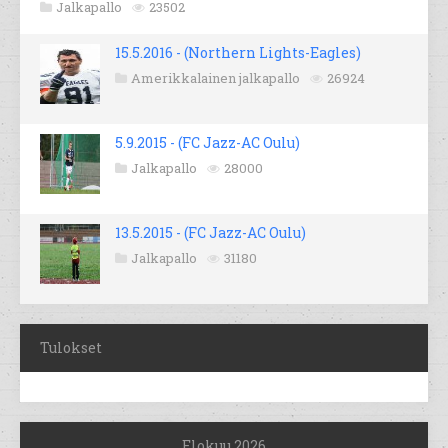
Jalkapallo
23502
15.5.2016 - (Northern Lights-Eagles)
Amerikkalainen jalkapallo
26924
5.9.2015 - (FC Jazz-AC Oulu)
Jalkapallo
28000
13.5.2015 - (FC Jazz-AC Oulu)
Jalkapallo
31180
Tulokset
Elokuu 2026