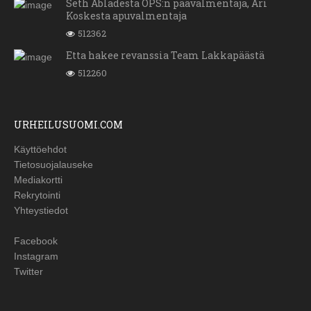
Seth Abladesta OPS:n päävalmentaja, Ari
Koskesta apuvalmentaja
512362
Etta hakee revanssia Team Lakkapäästä
512260
URHEILUSUOMI.COM
Käyttöehdot
Tietosuojalauseke
Mediakortti
Rekrytointi
Yhteystiedot
Facebook
Instagram
Twitter