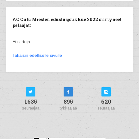
AC Oulu Miesten edustusjoukkue 2022 siirtyneet
pelaajat:
Ei siirtoja.
Takaisin edelliselle sivulle
1635
895
620
seuraajaa
tykkääjää
seuraajaa