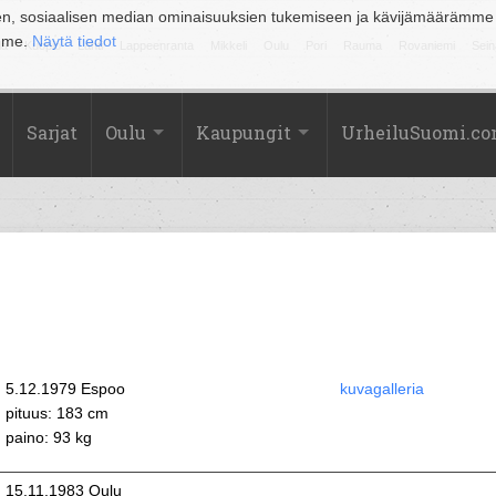
en, sosiaalisen median ominaisuuksien tukemiseen ja kävijämäärämme
amme.
Näytä tiedot
la
Kuopio
Lahti
Lappeenranta
Mikkeli
Oulu
Pori
Rauma
Rovaniemi
Sein
Sarjat
Oulu
Kaupungit
UrheiluSuomi.c
5.12.1979 Espoo
kuvagalleria
pituus: 183 cm
paino: 93 kg
15.11.1983 Oulu