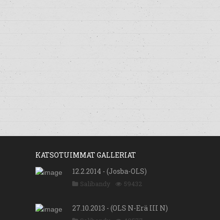
KATSOTUIMMAT GALLERIAT
12.2.2014 - (Josba-OLS)
Salibandy
59432
27.10.2013 - (OLS N-Erä III N)