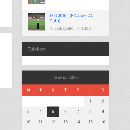
13.5.2015 - (FC Jazz-AC
Oulu)
Jalkapallo
31180
Tulokset
Elokuu 2026
M
T
K
T
P
L
S
1
2
3
4
5
6
7
8
9
10
11
12
13
14
15
16