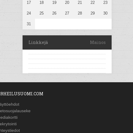
17
18
19
20
21
22
23
24
25
26
27
28
29
30
31
Linkkejä
Mainos
RHEILUSUOMI.COM
äyttöehdot
ietosuojalauseke
ediakortti
ekrytointi
hteystiedot