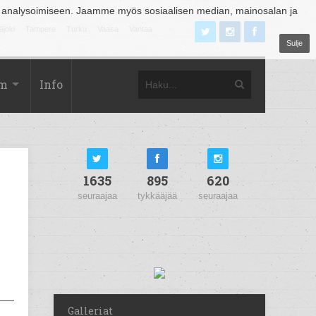
 analysoimiseen. Jaamme myös sosiaalisen median, mainosalan ja
äjoki
Tampere
Turku
Vaasa
Vantaa
Sulje
om
Info
1635
895
620
seuraajaa
tykkääjää
seuraajaa
Galleriat