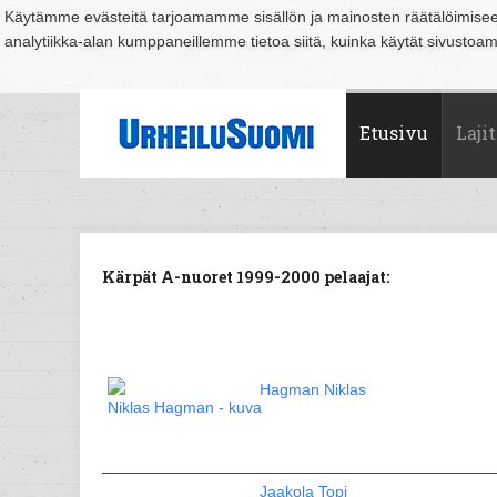
Käytämme evästeitä tarjoamamme sisällön ja mainosten räätälöimise
analytiikka-alan kumppaneillemme tietoa siitä, kuinka käytät sivusto
Suomi
Espoo
Helsinki
Hämeenlinna
Joensuu
Jyväskylä
Kouvo
Etusivu
Lajit
Kärpät A-nuoret 1999-2000 pelaajat:
Hagman Niklas
Jaakola Topi