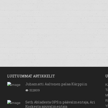
LUETUIMMAT ARTIKKELIT
U
Juhamatti Aaltonen palaa Kärppiin
K
512809
T
M
R
Seth Abladesta OPS:n päävalmentaja, Ari
Y
Koskesta apuvalmentaja