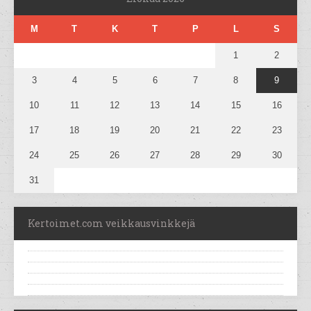
M
T
K
T
P
L
S
1
2
3
4
5
6
7
8
9
10
11
12
13
14
15
16
17
18
19
20
21
22
23
24
25
26
27
28
29
30
31
Kertoimet.com veikkausvinkkejä