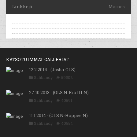
Linkkejä
Mainos
KATSOTUIMMAT GALLERIAT
12.2.2014 - (Josba-OLS)
Salibandy
59502
27.10.2013 - (OLS N-Erä III N)
Salibandy
40591
11.1.2014 - (OLS N-Happee N)
Salibandy
40554