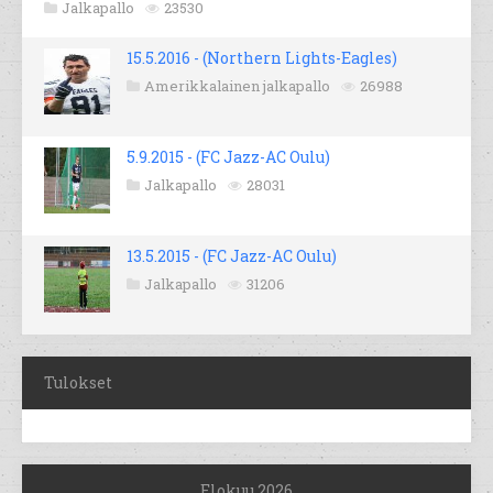
Jalkapallo
23530
15.5.2016 - (Northern Lights-Eagles)
Amerikkalainen jalkapallo
26988
5.9.2015 - (FC Jazz-AC Oulu)
Jalkapallo
28031
13.5.2015 - (FC Jazz-AC Oulu)
Jalkapallo
31206
Tulokset
Elokuu 2026