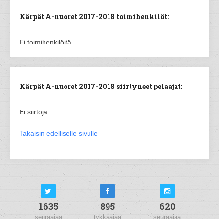
Kärpät A-nuoret 2017-2018 toimihenkilöt:
Ei toimihenkilöitä.
Kärpät A-nuoret 2017-2018 siirtyneet pelaajat:
Ei siirtoja.
Takaisin edelliselle sivulle
1635
895
620
seuraajaa
tykkääjää
seuraajaa