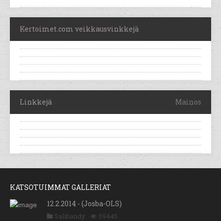
Kertoimet.com veikkausvinkkejä
Linkkejä
Mainos
KATSOTUIMMAT GALLERIAT
12.2.2014 - (Josba-OLS)
Salibandy
59445