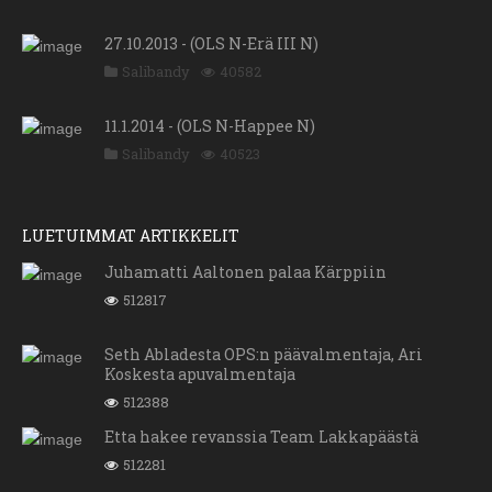
27.10.2013 - (OLS N-Erä III N)
Salibandy
40582
11.1.2014 - (OLS N-Happee N)
Salibandy
40523
LUETUIMMAT ARTIKKELIT
Juhamatti Aaltonen palaa Kärppiin
512817
Seth Abladesta OPS:n päävalmentaja, Ari
Koskesta apuvalmentaja
512388
Etta hakee revanssia Team Lakkapäästä
512281