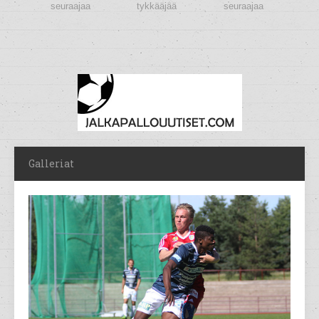
seuraajaa
tykkääjää
seuraajaa
Galleriat