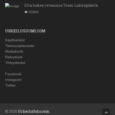
Etta hakee revanssia Team Lakkapäästä
512310
URHEILUSUOMI.COM
Käyttöehdot
Tietosuojalauseke
Mediakortti
Rekrytointi
Yhteystiedot
Facebook
Instagram
Twitter
© 2026
UrheiluOulu.com
.