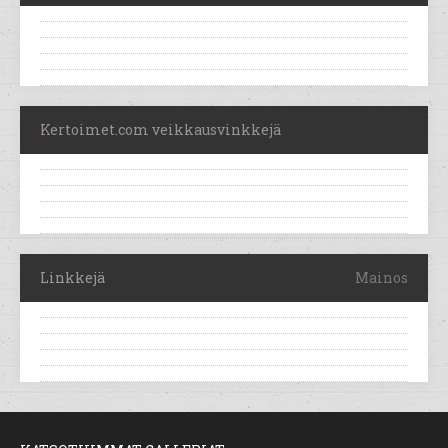
Kertoimet.com veikkausvinkkejä
Linkkejä
Mainos