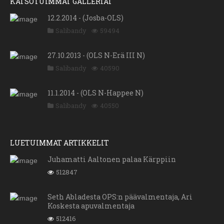
KATSOTUIMMAT GALLERIAT
12.2.2014 - (Josba-OLS)
Salibandy
59494
27.10.2013 - (OLS N-Erä III N)
Salibandy
40590
11.1.2014 - (OLS N-Happee N)
Salibandy
40550
LUETUIMMAT ARTIKKELIT
Juhamatti Aaltonen palaa Kärppiin
512847
Seth Abladesta OPS:n päävalmentaja, Ari
Koskesta apuvalmentaja
512416