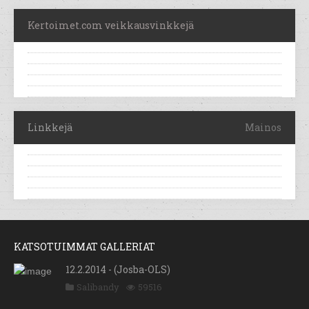
Kertoimet.com veikkausvinkkejä
Linkkejä
Mainos
KATSOTUIMMAT GALLERIAT
12.2.2014 - (Josba-OLS)
Salibandy
59516