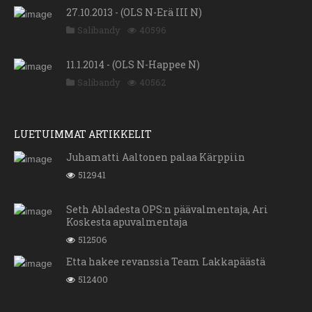
27.10.2013 - (OLS N-Erä III N)
Salibandy
40596
11.1.2014 - (OLS N-Happee N)
Salibandy
40562
LUETUIMMAT ARTIKKELIT
Juhamatti Aaltonen palaa Kärppiin
512941
Seth Abladesta OPS:n päävalmentaja, Ari
Koskesta apuvalmentaja
512506
Etta hakee revanssia Team Lakkapäästä
512400