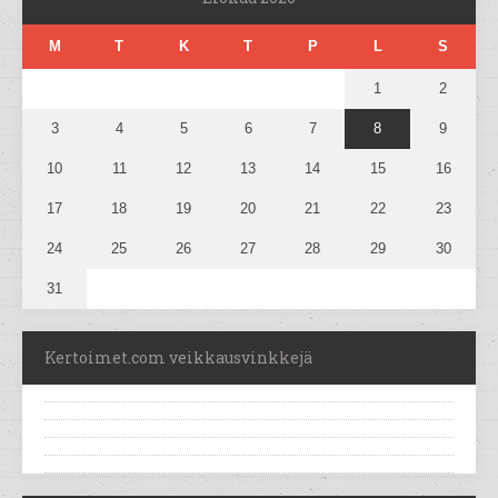
M
T
K
T
P
L
S
1
2
3
4
5
6
7
8
9
10
11
12
13
14
15
16
17
18
19
20
21
22
23
24
25
26
27
28
29
30
31
Kertoimet.com veikkausvinkkejä