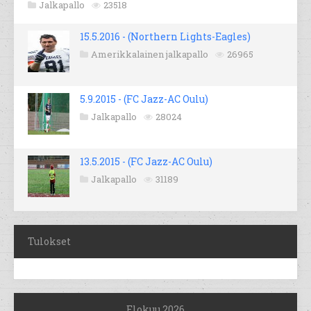
Jalkapallo
23518
15.5.2016 - (Northern Lights-Eagles)
Amerikkalainen jalkapallo
26965
5.9.2015 - (FC Jazz-AC Oulu)
Jalkapallo
28024
13.5.2015 - (FC Jazz-AC Oulu)
Jalkapallo
31189
Tulokset
Elokuu 2026