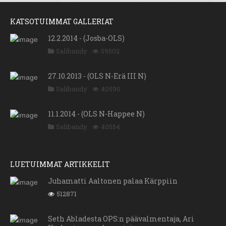
KATSOTUIMMAT GALLERIAT
12.2.2014 - (Josba-OLS)
Salibandy
59502
27.10.2013 - (OLS N-Erä III N)
Salibandy
40590
11.1.2014 - (OLS N-Happee N)
Salibandy
40554
LUETUIMMAT ARTIKKELIT
Juhamatti Aaltonen palaa Kärppiin
512871
Seth Abladesta OPS:n päävalmentaja, Ari