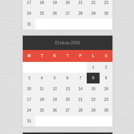
17
18
19
20
21
22
23
24
25
26
27
28
29
30
31
Elokuu 2026
M
T
K
T
P
L
S
1
2
3
4
5
6
7
8
9
10
11
12
13
14
15
16
17
18
19
20
21
22
23
24
25
26
27
28
29
30
31