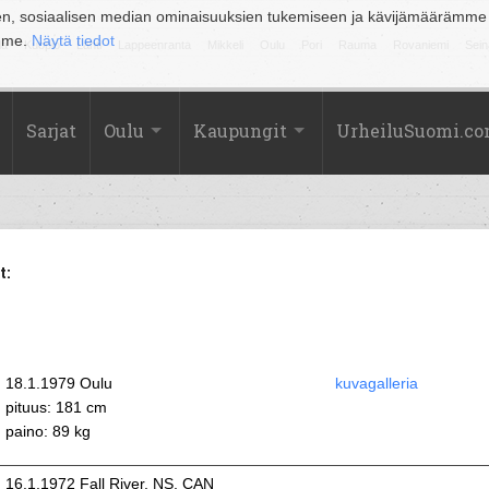
en, sosiaalisen median ominaisuuksien tukemiseen ja kävijämäärämme
amme.
Näytä tiedot
la
Kuopio
Lahti
Lappeenranta
Mikkeli
Oulu
Pori
Rauma
Rovaniemi
Sein
Sarjat
Oulu
Kaupungit
UrheiluSuomi.c
t:
18.1.1979 Oulu
kuvagalleria
pituus: 181 cm
paino: 89 kg
16.1.1972 Fall River, NS, CAN