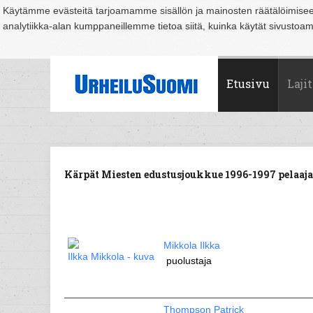
Käytämme evästeitä tarjoamamme sisällön ja mainosten räätälöimise
analytiikka-alan kumppaneillemme tietoa siitä, kuinka käytät sivusto
Suomi
Espoo
Helsinki
Hämeenlinna
Joensuu
Jyväskylä
Kouvo
Etusivu
Lajit
Kärpät Miesten edustusjoukkue 1996-1997 pelaaja
Mikkola Ilkka
puolustaja
Thompson Patrick