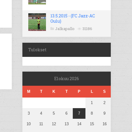
13.5.2015 - (FC Jazz-AC
Oulu)
Jalkapallo
31186
Tulokset
Elokuu 2026
M
T
K
T
P
L
S
1
2
3
4
5
6
7
8
9
10
11
12
13
14
15
16