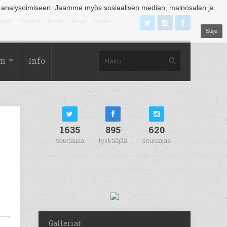
 analysoimiseen. Jaamme myös sosiaalisen median, mainosalan ja
äjoki
Tampere
Turku
Vaasa
Vantaa
Sulje
om
Info
1635
895
620
seuraajaa
tykkääjää
seuraajaa
Galleriat