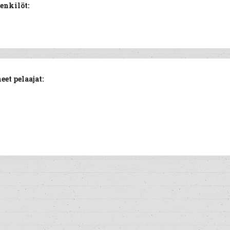
enkilöt:
et pelaajat: