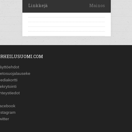
Linkkejä
Mainos
RHEILUSUOMI.COM
äyttöehdot
ietosuojalauseke
ediakortti
ekrytointi
hteystiedot
acebook
nstagram
witter