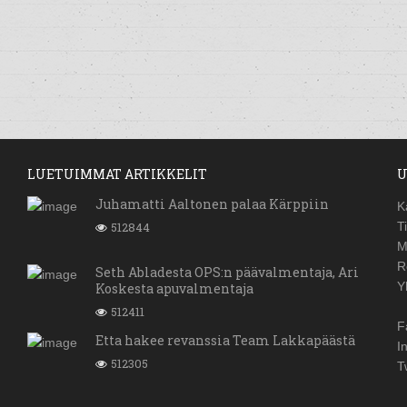
LUETUIMMAT ARTIKKELIT
U
Juhamatti Aaltonen palaa Kärppiin
K
512844
T
M
R
Seth Abladesta OPS:n päävalmentaja, Ari
Y
Koskesta apuvalmentaja
512411
F
Etta hakee revanssia Team Lakkapäästä
I
512305
T