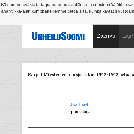
Käytämme evästeitä tarjoamamme sisällön ja mainosten räätälöimise
analytiikka-alan kumppaneillemme tietoa siitä, kuinka käytät sivusto
Suomi
Espoo
Helsinki
Hämeenlinna
Joensuu
Jyväskylä
Kouvo
Etusivu
Lajit
Kärpät Miesten edustusjoukkue 1992-1993 pelaaja
Aho Harri
puolustaja