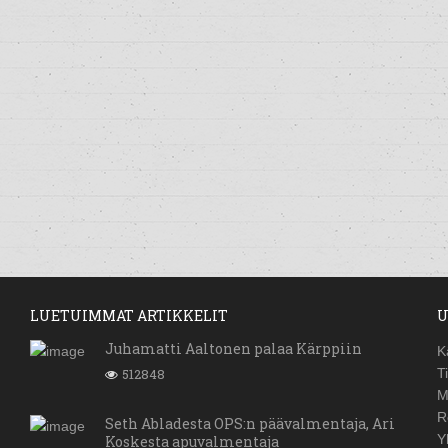
LUETUIMMAT ARTIKKELIT
U
Juhamatti Aaltonen palaa Kärppiin
K
512848
T
M
R
Seth Abladesta OPS:n päävalmentaja, Ari
Y
Koskesta apuvalmentaja