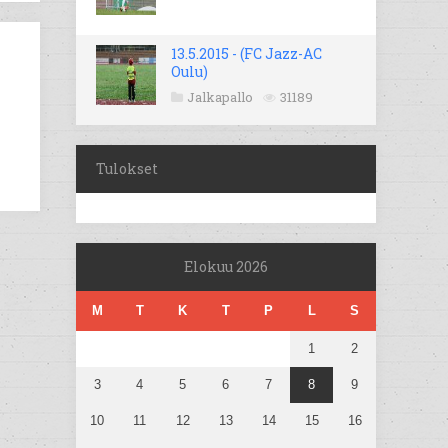
13.5.2015 - (FC Jazz-AC
Oulu)
Jalkapallo
31189
Tulokset
Elokuu 2026
M
T
K
T
P
L
S
1
2
3
4
5
6
7
8
9
10
11
12
13
14
15
16