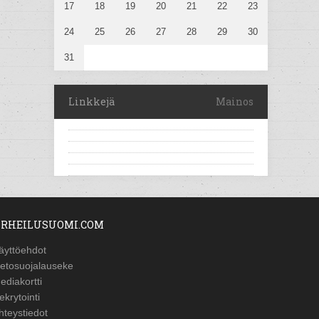
17
18
19
20
21
22
23
24
25
26
27
28
29
30
31
Linkkejä
Mainos
RHEILUSUOMI.COM
äyttöehdot
ietosuojalauseke
ediakortti
ekrytointi
hteystiedot