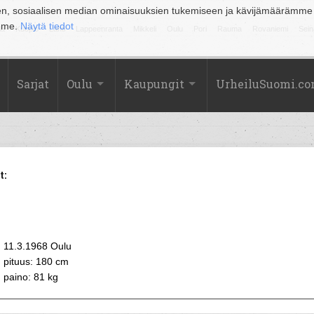
en, sosiaalisen median ominaisuuksien tukemiseen ja kävijämäärämme
amme.
Näytä tiedot
la
Kuopio
Lahti
Lappeenranta
Mikkeli
Oulu
Pori
Rauma
Rovaniemi
Sein
Sarjat
Oulu
Kaupungit
UrheiluSuomi.c
t:
11.3.1968 Oulu
pituus: 180 cm
paino: 81 kg