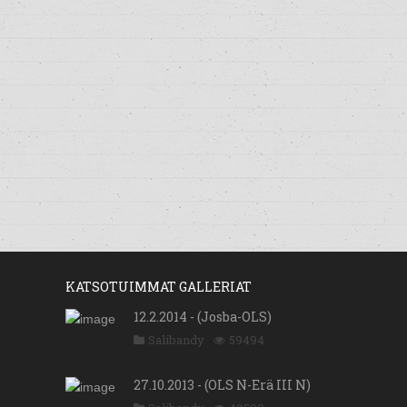
KATSOTUIMMAT GALLERIAT
12.2.2014 - (Josba-OLS)
Salibandy
59494
27.10.2013 - (OLS N-Erä III N)