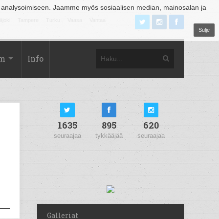
 analysoimiseen. Jaamme myös sosiaalisen median, mainosalan ja
äjoki
Tampere
Turku
Vaasa
Vantaa
Sulje
om
Info
1635
895
620
seuraajaa
tykkääjää
seuraajaa
Galleriat