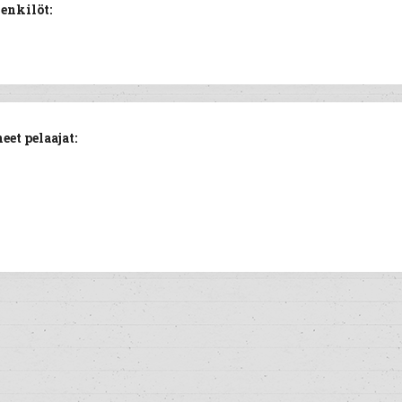
enkilöt:
et pelaajat: