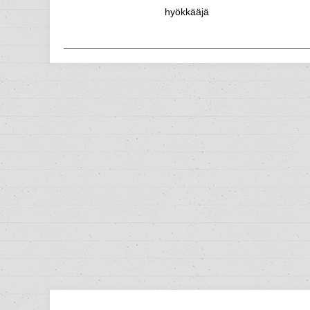
hyökkääjä