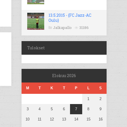
13.5.2015 - (FC Jazz-AC
Oulu)
Jalkapallo
31186
Tulokset
Elokuu 2026
M
T
K
T
P
L
S
1
2
3
4
5
6
7
8
9
10
11
12
13
14
15
16