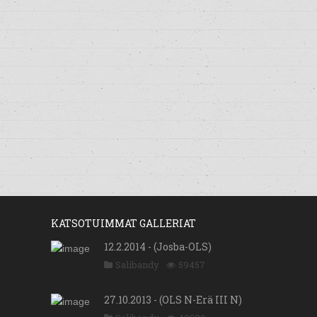
KATSOTUIMMAT GALLERIAT
12.2.2014 - (Josba-OLS)
Salibandy
59457
27.10.2013 - (OLS N-Erä III N)