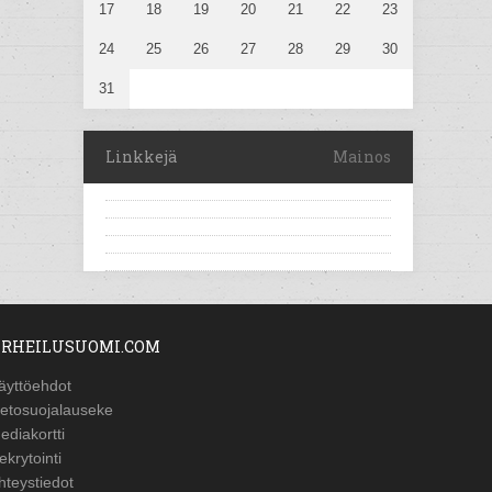
17
18
19
20
21
22
23
24
25
26
27
28
29
30
31
Linkkejä
Mainos
RHEILUSUOMI.COM
äyttöehdot
ietosuojalauseke
ediakortti
ekrytointi
hteystiedot