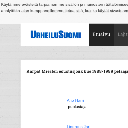
Käytämme evästeitä tarjoamamme sisällön ja mainosten räätälöimise
analytiikka-alan kumppaneillemme tietoa siitä, kuinka käytät sivusto
Suomi
Espoo
Helsinki
Hämeenlinna
Joensuu
Jyväskylä
Kouvo
Etusivu
Lajit
Kärpät Miesten edustusjoukkue 1988-1989 pelaaja
Aho Harri
puolustaja
Lindroos Jari