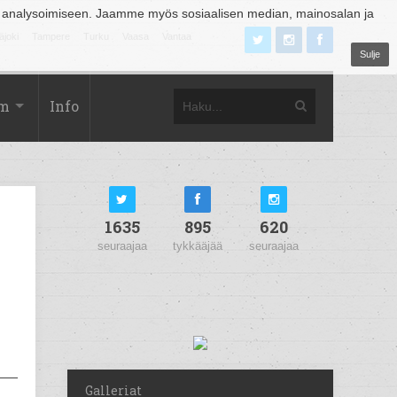
 analysoimiseen. Jaamme myös sosiaalisen median, mainosalan ja
äjoki
Tampere
Turku
Vaasa
Vantaa
Sulje
om
Info
1635
895
620
seuraajaa
tykkääjää
seuraajaa
Galleriat