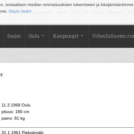
en, sosiaalisen median ominaisuuksien tukemiseen ja kävijämäärämme
amme.
Näytä tiedot
la
Kuopio
Lahti
Lappeenranta
Mikkeli
Oulu
Pori
Rauma
Rovaniemi
Sein
Sarjat
Oulu
Kaupungit
UrheiluSuomi.c
t:
11.3.1968 Oulu
pituus: 180 cm
paino: 81 kg
31.1.1961 Pieksämäki